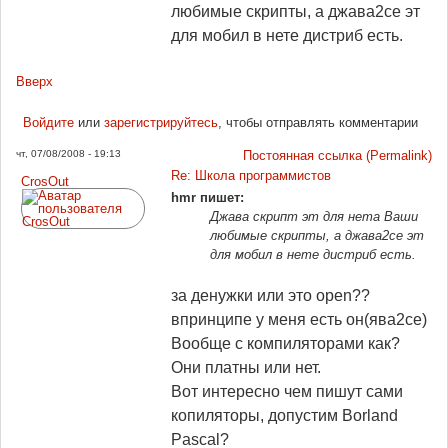
любимые скрипты, а джава2се эт
для мобил в нете дистриб есть.
Вверх
Войдите
или
зарегистрируйтесь
, чтобы отправлять комментарии
чт, 07/08/2008 - 19:13
Постоянная ссылка (Permalink)
Re: Школа программистов
CrosOut
hmr пишет:
Джава скрипт эт для нета Ваши
любимые скрипты, а джава2се эт
для мобил в нете дистриб есть.
за денужки или это open??
впринципе у меня есть он(ява2се)
Вообще с компиляторами как?
Они платны или нет.
Вот интересно чем пишут сами
копиляторы, допустим Borland
Pascal?