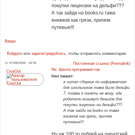
покупки лицензии на дельфи???
А так зайди на books.ru тама
книжков как грязи, причем
путевые!!!
Вверх
Войдите
или
зарегистрируйтесь
, чтобы отправлять комментарии
чт, 07/08/2008 - 19:56
Постоянная ссылка (Permalink)
Re: Школа программистов
CrosOut
hmr пишет:
я читал сборник по информатике
для школьников тама было дельфи
7, токма я понять не могу, где
родители возьмут деньгов для
покупки лицензии на дельфи???
А так зайди на books.ru тама
книжков как грязи, причем
путевые!!!
Ну уж 100 то рублей на пиратский