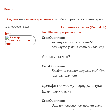
Вверх
Войдите
или
зарегистрируйтесь
, чтобы отправлять комментарии
чт, 07/08/2008 - 19:26
Постоянная ссылка (Permalink)
Re: Школа программистов
hmr
CrosOut пишет:
за денужки или это open??
впринципе у меня есть он(ява2се)
А кряки на что?
CrosOut пишет:
Вообще с компиляторами как? Они
платны или нет.
Дельфи по мойму порядка штуки
бакинских стоит.
CrosOut пишет:
Вот интересно чем пишут сами