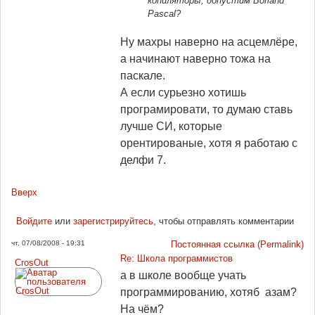
копиляторы, допустим Borland
Pascal?
Ну махры наверно на асцемлёре,
а начинают наверно тожа на
паскале.
А если сурьезно хотишь
програмировати, то думаю ставь
лучше СИ, которые
орентированые, хотя я работаю с
делфи 7.
Вверх
Войдите
или
зарегистрируйтесь
, чтобы отправлять комментарии
чт, 07/08/2008 - 19:31
Постоянная ссылка (Permalink)
Re: Школа программистов
CrosOut
а в школе вообще учать
программированию, хотяб азам?
На чём?