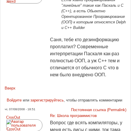
"линейные" такие как Паскаль и С
(С++), а есть Обьектно
Орентированное Програмирование
(ООП) к которым относятся Delph
и С++ Builder
Саня, тебе кто дезинформацию
проплатил? Современные
интерпретации Паскаля как-раз
полностью ООП, а уж С++ тем и
отличается от обычного С что в
нем было внедрено ООП.
Вверх
Войдите
или
зарегистрируйтесь
, чтобы отправлять комментарии
чт, 07/08/2008 - 18:51
Постоянная ссылка (Permalink)
Re: Школа программистов
CrosOut
Вопрос где всять компиляторы, у
меня есть дисы с ними, ток тама