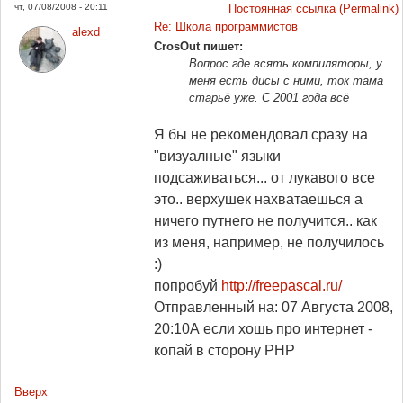
чт, 07/08/2008 - 20:11
Постоянная ссылка (Permalink)
Re: Школа программистов
alexd
CrosOut пишет:
Вопрос где всять компиляторы, у
меня есть дисы с ними, ток тама
старьё уже. С 2001 года всё
Я бы не рекомендовал сразу на
"визуалные" языки
подсаживаться... от лукавого все
это.. верхушек нахватаешься а
ничего путнего не получится.. как
из меня, например, не получилось
:)
попробуй
http://freepascal.ru/
Отправленный на: 07 Августа 2008,
20:10
А если хошь про интернет -
копай в сторону PHP
Вверх