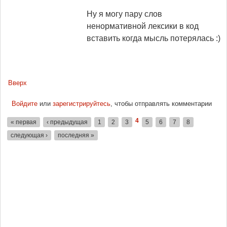
Ну я могу пару слов
ненормативной лексики в код
вставить когда мысль потерялась :)
Вверх
Войдите
или
зарегистрируйтесь
, чтобы отправлять комментарии
4
« первая
‹ предыдущая
1
2
3
5
6
7
8
Страницы
следующая ›
последняя »