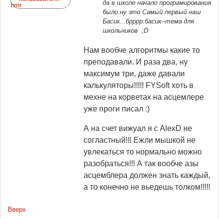
да в школе начало програмирования
было ну это Самый первый наш
Басик...брррр.басик--тема для
школьников ;D
Нам вообче алгоритмы какие то
преподавали. И раза два, ну
максимум три, даже давали
калькуляторы!!!!! FYSoft хоть в
мехне на корветах на асцемлере
уже проги писал :)
А на счет вижуал я с AlexD не
согластный!!! Ежли мышкой не
увлекаться то нормально можно
разобраться!!! А так вообче азы
асцемблера должен знать каждый,
а то конечно не вьедешь толком!!!!!
Вверх