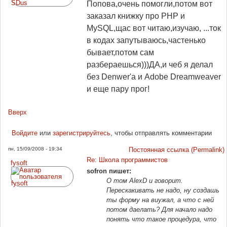
Попова,очень помогли,потом вот
заказал книжку про PHP и
MySQL,щас вот читаю,изучаю, ...ток
в кодах запутываюсь,частенько
бывает,потом сам
разбераешься)))ДА,и чеб я делал
без Denwer'a и Adobe Dreamweaver
и еще пару прог!
Вверх
Войдите
или
зарегистрируйтесь
, чтобы отправлять комментарии
пн, 15/09/2008 - 19:34
Постоянная ссылка (Permalink)
Re: Школа программистов
fysoft
sofron пишет:
О том AlexD и говорит.
Перескакивать не надо, ну создашь
ты форму на виужал, а что с ней
потом даелать? Для начало надо
понять что такое процедура, что