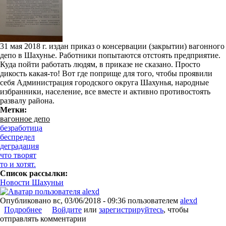
31 мая 2018 г. издан приказ о консервации (закрытии) вагонного
депо в Шахунье. Работники попытаются отстоять предприятие.
Куда пойти работать людям, в приказе не сказано. Просто
дикость какая-то! Вот где поприще для того, чтобы проявили
себя Администрация городского округа Шахунья, народные
избранники, население, все вместе и активно противостоять
развалу района.
Метки:
вагонное депо
безработица
беспредел
деградация
что творят
то и хотят.
Список рассылки:
Новости Шахуньи
Опубликовано
вс, 03/06/2018 - 09:36
пользователем
alexd
Подробнее
о Новости Шахуньи: Вагонное депо - ВСЁ?
Войдите
или
зарегистрируйтесь
, чтобы
отправлять комментарии
Консервация, понимаешь.