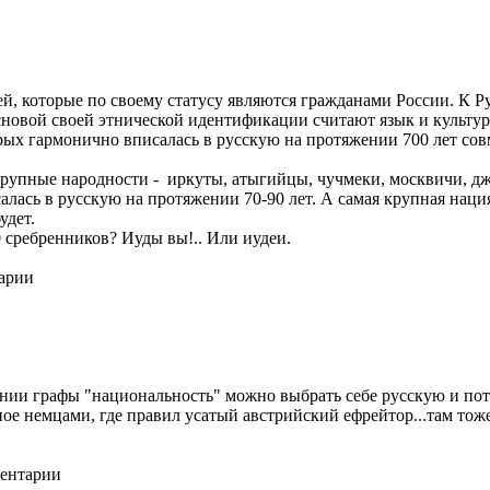
й, которые по своему статусу являются гражданами России. К Ру
новой своей этнической идентификации считают язык и культур
орых гармонично вписалась в русскую на протяжении 700 лет со
 крупные народности - иркуты, атыгийцы, чучмеки, москвичи, д
осалась в русскую на протяжении 70-90 лет. А самая крупная на
удет.
0 сребренников? Иуды вы!.. Или иудеи.
тарии
ении графы "национальность" можно выбрать себе русскую и пото
нное немцами, где правил усатый австрийский ефрейтор...там то
ментарии