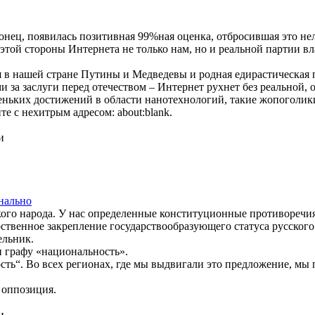
аконец, появилась позитивная 99%ная оценка, отбросившая это н
 этой стороны Интернета не только нам, но и реальной партии в
я в нашей стране Путины и Медведевы и родная едирастическая п
 за заслуги перед отечеством – Интернет рухнет без реальной,
еньких достижений в области нанотехнологий, такие жопоголики
е с нехитрым адресом: about:blank.
и
нально
ого народа. У нас определенные конституционные противоречия
ственное закрепление государствообразующего статуса русског
ельник.
н графу «национальность».
ть“. Во всех регионах, где мы выдвигали это предложение, мы
 оппозиция.
и