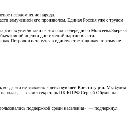
елепое псевдомнение народа.
ласти замученной его произволом. Единая Россия уже с трудом
артия всунет/вставит в этот пост очередного Моисеева/Зверева
 объективной оценки достижений партии власти.
 как Петрович останутся в одиночестве защищая ни кому не
, когда это не заявлено в действующей Конституции. Мы будем
о народа», — заявил секретарь ЦК КПРФ Сергей Обухов на
 пользовались поддержкой среди населения», — подчеркнул