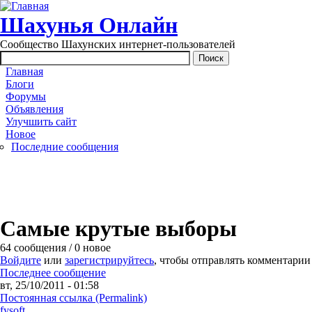
Перейти к основному содержанию
Шахунья Онлайн
Сообщество Шахунских интернет-пользователей
Main menu
Главная
Блоги
Форумы
Объявления
Улучшить сайт
Новое
Последние сообщения
Самые крутые выборы
64 сообщения / 0 новое
Войдите
или
зарегистрируйтесь
, чтобы отправлять комментарии
Последнее сообщение
вт, 25/10/2011 - 01:58
Постоянная ссылка (Permalink)
fysoft