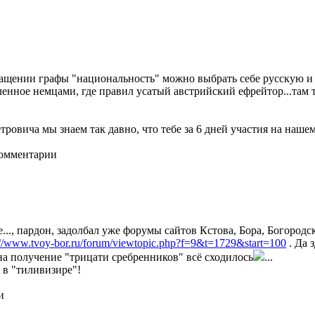
ращении графы "национальность" можно выбрать себе русскую и п
еленное немцами, где правил усатый австрийский ефрейтор...та
етровича мы знаем так давно, что тебе за 6 дней участия на наше
комментарии
..., пардон, задолбал уже форумы сайтов Кстова, Бора, Богородс
://www.tvoy-bor.ru/forum/viewtopic.php?f=9&t=1729&start=100
. Да 
на получение "трицати сребренников" всё сходилось
...
 в "тиливизире"!
и