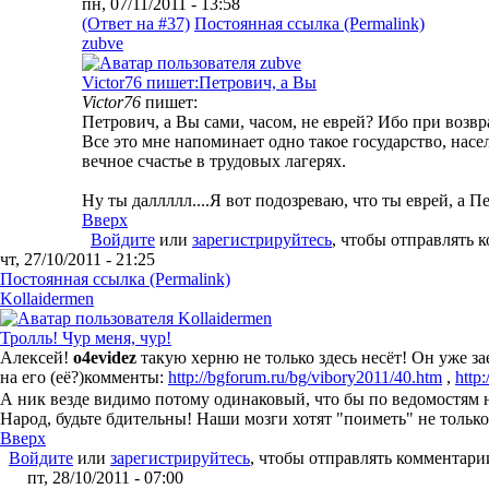
пн, 07/11/2011 - 13:58
(Ответ на #37)
Постоянная ссылка (Permalink)
zubve
Victor76 пишет:Петрович, а Вы
Victor76
пишет:
Петрович, а Вы сами, часом, не еврей? Ибо при возв
Все это мне напоминает одно такое государство, нас
вечное счастье в трудовых лагерях.
Ну ты даллллл....Я вот подозреваю, что ты еврей, а П
Вверх
Войдите
или
зарегистрируйтесь
, чтобы отправлять 
чт, 27/10/2011 - 21:25
Постоянная ссылка (Permalink)
Kollaidermen
Тролль! Чур меня, чур!
Алексей!
o4evidez
такую херню не только здесь несёт! Он уже зае
на его (её?)комменты:
http://bgforum.ru/bg/vibory2011/40.htm
,
http
А ник везде видимо потому одинаковый, что бы по ведомостям 
Народ, будьте бдительны! Наши мозги хотят "поиметь" не только
Вверх
Войдите
или
зарегистрируйтесь
, чтобы отправлять комментари
пт, 28/10/2011 - 07:00