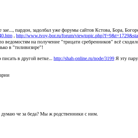
 зае..., пардон, задолбал уже форумы сайтов Кстова, Бора, Богор
/40.htm
,
http://www.tvoy-bor.ru/forum/viewtopic.php?f=9&t=1729&st
по ведомостям на получение "трицати сребренников" всё сходил
лько в "тиливизире"!
 писать в другой ветке...
http://shah-online.ru/node/3199
Я эту пару
тарии
 думаю че за беда? Мы ж родственники с ним.