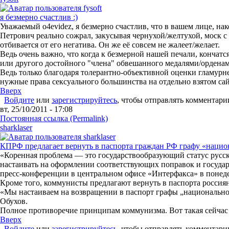
я безмерно счастлив :)
Уважаемый o4evidez, я безмерно счастлив, что в вашем лице, н
Петрович реально сожрал, закусывая чернухой/желтухой, моск с
отбивается от его негатива. Он же её совсем не жалеет/желает.
Ведь очень важно, что когда к безмерной нашей печали, кончатс
или другого достойного "члена" обвешанного медалями/орденами
Ведь только благодаря толерантно-объективной оценки гламурн
нужные права сексуального большинства на отдельно взятом сайт
Вверх
Войдите
или
зарегистрируйтесь
, чтобы отправлять комментари
вт, 25/10/2011 - 17:08
Постоянная ссылка (Permalink)
sharklaser
КПРФ предлагает вернуть в паспорта граждан РФ графу «нацио
«Коренная проблема — это государствообразующий статус русск
настаивать на оформлении соответствующих поправок и государ
пресс-конференции в центральном офисе «Интерфакса» в понед
Кроме того, коммунисты предлагают вернуть в паспорта россия
«Мы настаиваем на возвращении в паспорт графы „национальнос
Обухов.
Полное противоречие принципам коммунизма. Вот такая сейчас
Вверх
Войдите
или
зарегистрируйтесь
, чтобы отправлять комментари