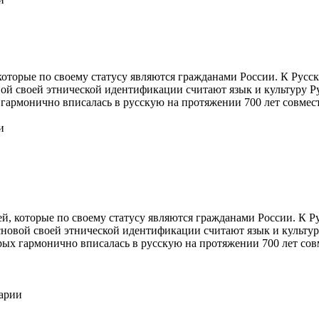
оторые по своему статусу являются гражданами России. К Русск
ой своей этнической идентификации считают язык и культуру Р
х гармонично вписалась в русскую на протяжении 700 лет совме
и
й, которые по своему статусу являются гражданами России. К Ру
новой своей этнической идентификации считают язык и культур
орых гармонично вписалась в русскую на протяжении 700 лет со
тарии