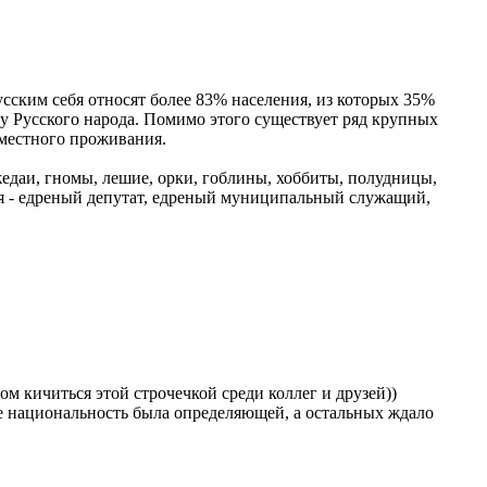
сским себя относят более 83% населения, из которых 35%
у Русского народа. Помимо этого существует ряд крупных
вместного проживания.
жедаи, гномы, лешие, орки, гоблины, хоббиты, полудницы,
ция - едреный депутат, едреный муниципальный служащий,
м кичиться этой строчечкой среди коллег и друзей))
же национальность была определяющей, а остальных ждало