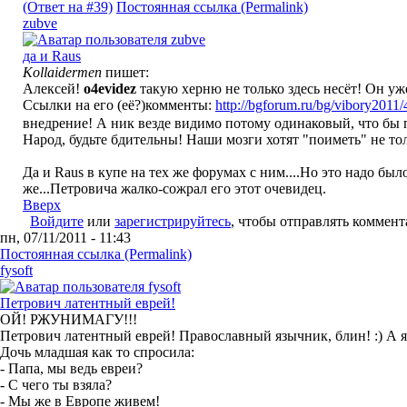
(Ответ на #39)
Постоянная ссылка (Permalink)
zubve
да и Raus
Kollaidermen
пишет:
Алексей!
o4evidez
такую херню не только здесь несёт! Он уже
Ссылки на его (её?)комменты:
http://bgforum.ru/bg/vibory2011
внедрение! А ник везде видимо потому одинаковый, что бы 
Народ, будьте бдительны! Наши мозги хотят "поиметь" не то
Да и Raus в купе на тех же форумах с ним....Но это надо было
же...Петровича жалко-сожрал его этот очевидец.
Вверх
Войдите
или
зарегистрируйтесь
, чтобы отправлять коммен
пн, 07/11/2011 - 11:43
Постоянная ссылка (Permalink)
fysoft
Петрович латентный еврей!
ОЙ! РЖУНИМАГУ!!!
Петрович латентный еврей! Православный язычник, блин! :) А я
Дочь младшая как то спросила:
- Папа, мы ведь евреи?
- С чего ты взяла?
- Мы же в Европе живем!