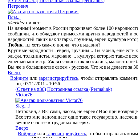
(Ответ на #35)
Постоянная ссылка (Permalink)
Петрович
Гыы...
o4evidez
пишет:
На данный момент в России проживает более 100 народносте
сообщили, что обладают примесями других народностей и ос
народностей таких как татары, грузины, евреи культура кот
Тюбик
, ты хоть сам-то понял, что выдавил?
Крупные народности - евреи, грузины... Ты забыл, еще есть
эльфы, толкинисты, марсиане ... культура которых также вс
едреный министр. Уж всосались так всосались, маловато не б
Вы же в большинстве своем - русские. Что ж вы делаете за 3
Вверх
Войдите
или
зарегистрируйтесь
, чтобы отправлять коммен
пн, 07/11/2011 - 10:56
(Ответ на #36)
Постоянная ссылка (Permalink)
Victor76
Sieg....!
Петрович, а Вы сами, часом, не еврей? Ибо при возвращ
Все это мне напоминает одно такое государство, населе
вечное счастье в трудовых лагерях.
Вверх
Войдите
или
зарегистрируйтесь
, чтобы отправлять ком