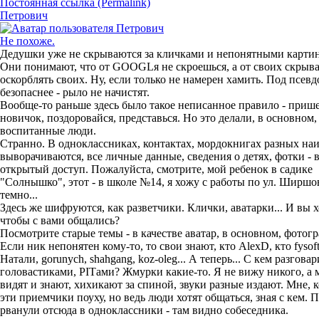
Постоянная ссылка (Permalink)
Петрович
Не похоже.
Дедушки уже не скрываются за кличками и непонятными карти
Они понимают, что от GOOGLя не скроешься, а от своих скрыва
оскорблять своих. Ну, если только не намерен хамить. Под псев
безопаснее - рыло не начистят.
Вообще-то раньше здесь было такое неписанное правило - приш
новичок, поздоровайся, представься. Но это делали, в основном,
воспитанные люди.
Странно. В одноклассниках, контактах, мордокнигах разных на
выворачиваются, все личные данные, сведения о детях, фотки - в
открытый доступ. Пожалуйста, смотрите, мой ребенок в садике
"Солнышко", этот - в школе №14, я хожу с работы по ул. Ширшов
темно...
Здесь же шифруются, как разветчики. Клички, аватарки... И вы х
чтобы с вами общались?
Посмотрите старые темы - в качестве аватар, в основном, фотог
Если ник непонятен кому-то, то свои знают, кто AlexD, кто fysoft
Натали, gorunych, shahgang, koz-oleg... А теперь... C кем разгова
головастиками, PITами? Жмурки какие-то. Я не вижу никого, а 
видят и знают, хихикают за спиной, звуки разные издают. Мне, 
эти приемчики поуху, но ведь люди хотят общаться, зная с кем. 
рванули отсюда в одноклассники - там видно собеседника.