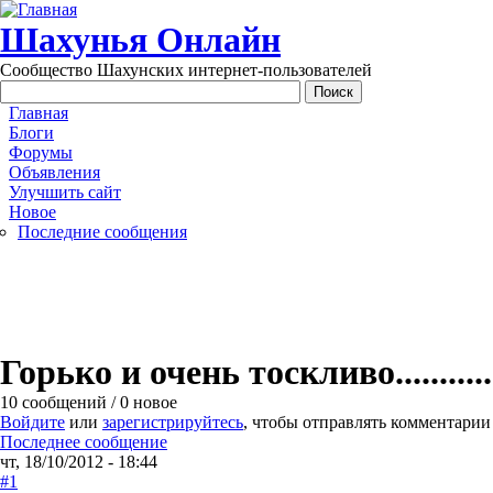
Перейти к основному содержанию
Шахунья Онлайн
Сообщество Шахунских интернет-пользователей
Main menu
Главная
Блоги
Форумы
Объявления
Улучшить сайт
Новое
Последние сообщения
Горько и очень тоскливо...........
10 сообщений / 0 новое
Войдите
или
зарегистрируйтесь
, чтобы отправлять комментарии
Последнее сообщение
чт, 18/10/2012 - 18:44
#1