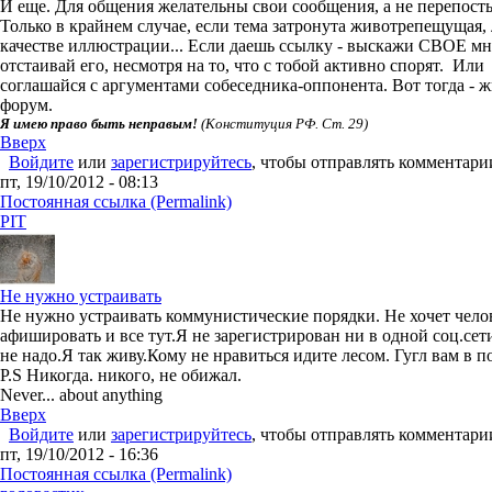
И еще. Для общения желательны свои сообщения, а не перепост
Только в крайнем случае, если тема затронута животрепещущая, 
качестве иллюстрации... Если даешь ссылку - выскажи СВОЕ мн
отстаивай его, несмотря на то, что с тобой активно спорят. Или
соглашайся с аргументами собеседника-оппонента. Вот тогда - 
форум.
Я имею право быть неправым!
(Конституция РФ. Ст. 29)
Вверх
Войдите
или
зарегистрируйтесь
, чтобы отправлять комментари
пт, 19/10/2012 - 08:13
Постоянная ссылка (Permalink)
PIT
Не нужно устраивать
Не нужно устраивать коммунистические порядки. Не хочет чело
афишировать и все тут.Я не зарегистрирован ни в одной соц.сет
не надо.Я так живу.Кому не нравиться идите лесом. Гугл вам в 
P.S Никогда. никого, не обижал.
Never... about anything
Вверх
Войдите
или
зарегистрируйтесь
, чтобы отправлять комментари
пт, 19/10/2012 - 16:36
Постоянная ссылка (Permalink)