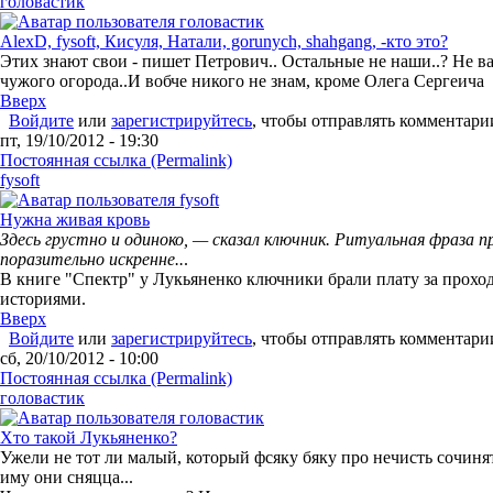
головастик
AlexD, fysoft, Кисуля, Натали, gorunych, shahgang, -кто это?
Этих знают свои - пишет Петрович.. Остальные не наши..? Не в
чужого огорода..И вобче никого не знам, кроме Олега Сергеича
Вверх
Войдите
или
зарегистрируйтесь
, чтобы отправлять комментари
пт, 19/10/2012 - 19:30
Постоянная ссылка (Permalink)
fysoft
Нужна живая кровь
Здесь грустно и одиноко, — сказал ключник. Ритуальная фраза п
поразительно искренне..
.
В книге "Спектр" у Лукьяненко ключники брали плату за прохо
историями.
Вверх
Войдите
или
зарегистрируйтесь
, чтобы отправлять комментари
сб, 20/10/2012 - 10:00
Постоянная ссылка (Permalink)
головастик
Хто такой Лукьяненко?
Ужели не тот ли малый, который фсяку бяку про нечисть сочиня
иму они сняцца...