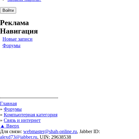
Реклама
Навигация
Новые записи
Форумы
Вы здесь
Главная
»
Форумы
»
Компьютерная категория
»
Связь и интернет
▲ Вверх
Для связи:
webmaster@shah-online.ru
, Jabber ID:
alexd73@jabber.ru
, UIN: 29638538