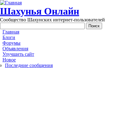
Перейти к основному содержанию
Шахунья Онлайн
Сообщество Шахунских интернет-пользователей
Main menu
Главная
Блоги
Форумы
Объявления
Улучшить сайт
Новое
Последние сообщения