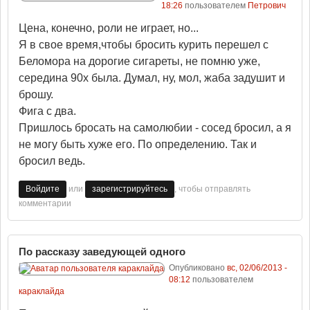
18:26
пользователем
Петрович
Цена, конечно, роли не играет, но...
Я в свое время,чтобы бросить курить перешел с
Беломора на дорогие сигареты, не помню уже,
середина 90х была. Думал, ну, мол, жаба задушит и
брошу.
Фига с два.
Пришлось бросать на самолюбии - сосед бросил, а я
не могу быть хуже его. По определению. Так и
бросил ведь.
или
, чтобы отправлять
Войдите
зарегистрируйтесь
комментарии
По рассказу заведующей одного
Опубликовано
вс, 02/06/2013 -
08:12
пользователем
караклайда