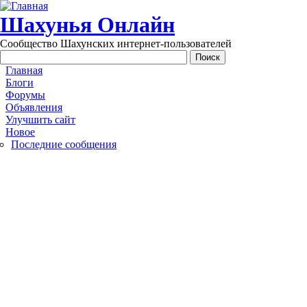
Перейти к основному содержанию
Шахунья Онлайн
Сообщество Шахунских интернет-пользователей
Main menu
Главная
Блоги
Форумы
Объявления
Улучшить сайт
Новое
Последние сообщения