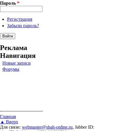
Пароль
*
Регистрация
Забыли пароль?
Реклама
Навигация
Новые записи
Форумы
Вы здесь
Главная
▲ Вверх
Для связи:
webmaster@shah-online.ru
, Jabber ID: