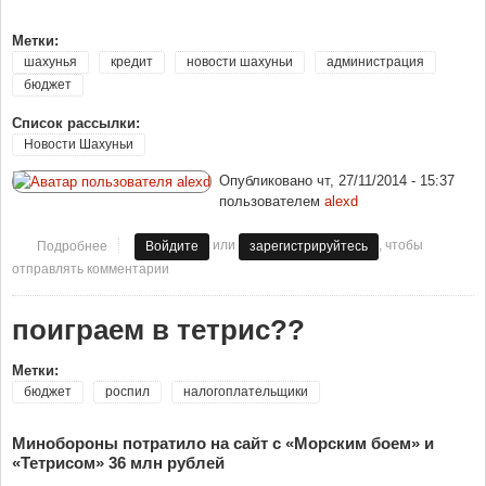
Метки:
шахунья
кредит
новости шахуньи
администрация
бюджет
Список рассылки:
Новости Шахуньи
Опубликовано
чт, 27/11/2014 - 15:37
пользователем
alexd
или
, чтобы
Подробнее
о Шахунья будет брать кредит, чтобы финансировать
Войдите
зарегистрируйтесь
дефицит бюджета.
отправлять комментарии
поиграем в тетрис??
Метки:
бюджет
роспил
налогоплательщики
Минобороны потратило на сайт с «Морским боем» и
«Тетрисом» 36 млн рублей