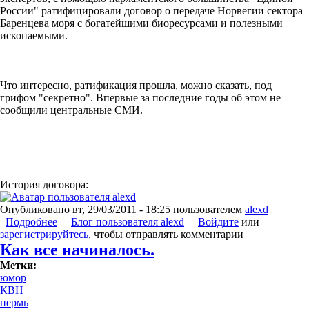
России" ратифицировали договор о передаче Норвегии сектора
Баренцева моря с богатейшими биоресурсами и полезными
ископаемыми.
Что интересно, ратификация прошла, можно сказать, под
грифом "секретно". Впервые за последние годы об этом не
сообщили центральные СМИ.
История договора:
Опубликовано
вт, 29/03/2011 - 18:25
пользователем
alexd
Подробнее
о Мистер Твиттер втихую отдал Норвегии часть
Блог пользователя alexd
Войдите
или
зарегистрируйтесь
Баренцева моря.
, чтобы отправлять комментарии
Как все начиналось.
Метки:
юмор
КВН
пермь