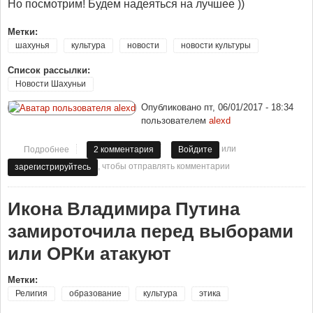
Но посмотрим! Будем надеяться на лучшее ))
Метки:
шахунья
культура
новости
новости культуры
Список рассылки:
Новости Шахуньи
Опубликовано
пт, 06/01/2017 - 18:34
пользователем
alexd
или
Подробнее
о Новости Шахуньи: В 2017 году в Шахунье будет 3D
2 комментария
Войдите
кинотеатр.
, чтобы отправлять комментарии
зарегистрируйтесь
Икона Владимира Путина
замироточила перед выборами
или ОРКи атакуют
Метки:
Религия
образование
культура
этика