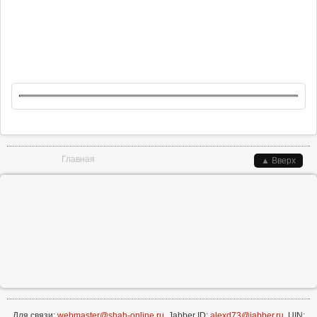
Вы здесь
Главная
▲ Вверх
Для связи:
webmaster@shah-online.ru
, Jabber ID:
alexd73@jabber.ru
, UIN: