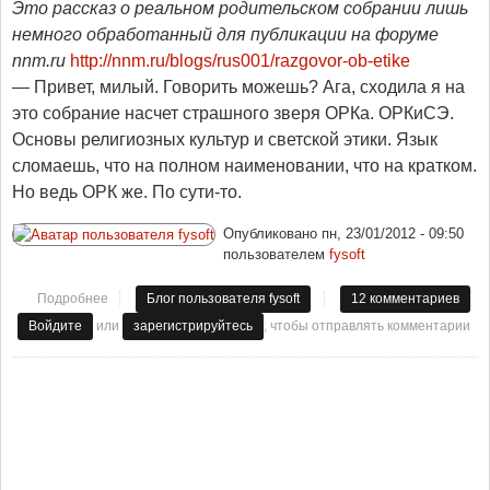
Это рассказ о реальном родительском собрании лишь
немного обработанный для публикации на форуме
nnm.ru
http://nnm.ru/blogs/rus001/razgovor-ob-etike
— Привет, милый. Говорить можешь? Ага, сходила я на
это собрание насчет страшного зверя ОРКа. ОРКиСЭ.
Основы религиозных культур и светской этики. Язык
сломаешь, что на полном наименовании, что на кратком.
Но ведь ОРК же. По сути-то.
Опубликовано
пн, 23/01/2012 - 09:50
пользователем
fysoft
Подробнее
о Икона Владимира Путина замироточила перед выборами
Блог пользователя fysoft
12 комментариев
или ОРКи атакуют
или
, чтобы отправлять комментарии
Войдите
зарегистрируйтесь