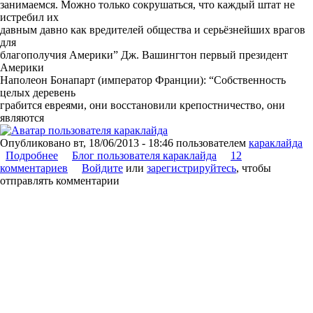
занимаемся. Можно только сокрушаться, что каждый штат не
истребил их
давным давно как вредителей общества и серьёзнейших врагов
для
благополучия Америки” Дж. Вашингтон первый президент
Америки
Наполеон Бонапарт (император Франции): “Собственность
целых деревень
грабится евреями, они восстановили крепостничество, они
являются
Опубликовано
вт, 18/06/2013 - 18:46
пользователем
караклайда
Подробнее
о Если в кране нет воды...
Блог пользователя караклайда
12
комментариев
Войдите
или
зарегистрируйтесь
, чтобы
отправлять комментарии