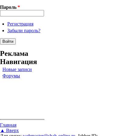
Пароль
*
Регистрация
Забыли пароль?
Реклама
Навигация
Новые записи
Форумы
Вы здесь
Главная
▲ Вверх
Для связи:
webmaster@shah-online.ru
, Jabber ID: