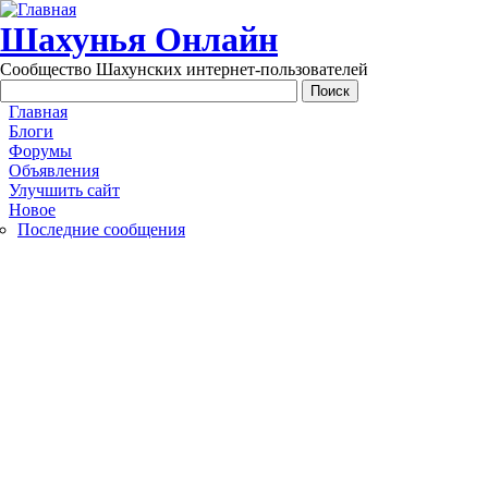
Перейти к основному содержанию
Шахунья Онлайн
Сообщество Шахунских интернет-пользователей
Main menu
Главная
Блоги
Форумы
Объявления
Улучшить сайт
Новое
Последние сообщения