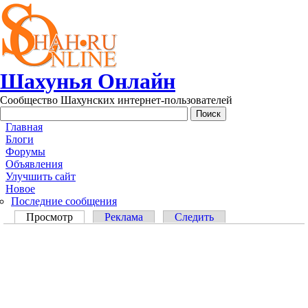
Перейти к основному содержанию
Шахунья Онлайн
Сообщество Шахунских интернет-пользователей
Main menu
Главная
Блоги
Форумы
Объявления
Улучшить сайт
Новое
Последние сообщения
Главные вкладки
Просмотр
(активная вкладка)
Реклама
Следить