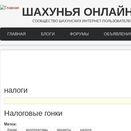
Перейти к основному содержанию
ШАХУНЬЯ ОНЛАЙ
СООБЩЕСТВО ШАХУНСКИХ ИНТЕРНЕТ-ПОЛЬЗОВАТЕЛЕ
ГЛАВНАЯ
БЛОГИ
ФОРУМЫ
ОБЪЯВЛЕНИ
Main menu
налоги
Налоговые гонки
Метки:
банки
кооперативы
кредиты
налоги