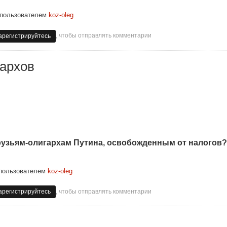
пользователем
koz-oleg
, чтобы отправлять комментарии
арегистрируйтесь
гархов
рузьям-олигархам Путина, освобожденным от налогов?
пользователем
koz-oleg
, чтобы отправлять комментарии
арегистрируйтесь