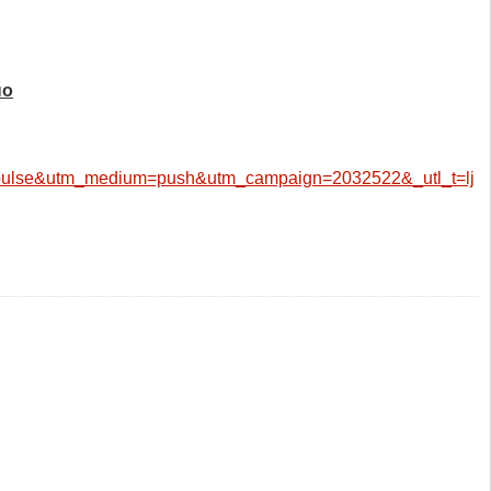
но
endpulse&utm_medium=push&utm_campaign=2032522&_utl_t=lj