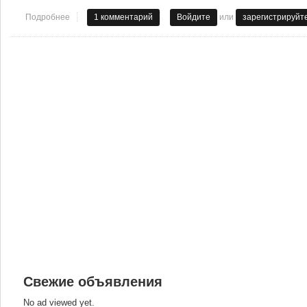
или
Подробнее
о Охота на "бездельников"
1 комментарий
Войдите
зарегистрируйт
Свежие объявления
No ad viewed yet.