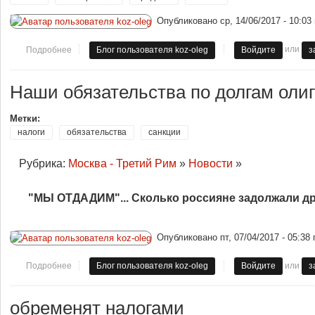
Опубликовано
ср, 14/06/2017 - 10:03
или
Подробнее
о Налоговые гонки
Блог пользователя koz-oleg
Войдите
з
Наши обязательства по долгам оли
Метки:
налоги
обязательства
санкции
Рубрика:
Москва - Третий Рим
»
Новости
»
"МЫ ОТДАДИМ"... Сколько россияне задолжали д
Опубликовано
пт, 07/04/2017 - 05:38
или
Подробнее
о Наши обязательства по долгам олигархов
Блог пользователя koz-oleg
Войдите
з
обременят налогами