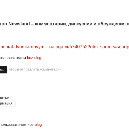
во Newsland – комментарии, дискуссии и обсуждения 
obremeniat-dvumia-novymi- nalogami/5740752?utm_source=s
пользователем
koz-oleg
, чтобы отправлять комментарии
есь
татьи:
рмация
пользователем
koz-oleg