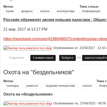
Метки:
Тема статьи:
банки
кредиты
налоги
кооперативы
Информация
Россиян обременят двумя новыми налогами : Общест
21 мар, 2017 at 12:17 PM
https://newsland.com/user/4296648007/content/rossiian-
Опубликовано
вт, 21/03/2017 - 12:42
или
Подробнее
о обременят налогами
3 комментария
Войдите
зарегистрируйт
Охота на "бездельников"
Метки:
Тема с
тунеядец
ремесло
трудовая инициатива
налоги
Инфо
Охота на «бездельников»
Опубликовано
пн, 27/04/2015 - 08:56