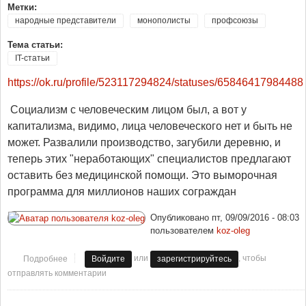
Метки:
народные представители
монополисты
профсоюзы
Тема статьи:
IT-статьи
https://ok.ru/profile/523117294824/statuses/65846417984488
Социализм с человеческим лицом был, а вот у
капитализма, видимо, лица человеческого нет и быть не
может. Развалили производство, загубили деревню, и
теперь этих "неработающих" специалистов предлагают
оставить без медицинской помощи. Это выморочная
программа для миллионов наших сограждан
Опубликовано
пт, 09/09/2016 - 08:03
пользователем
koz-oleg
или
, чтобы
Подробнее
о Неработающих - выморить!
Войдите
зарегистрируйтесь
отправлять комментарии