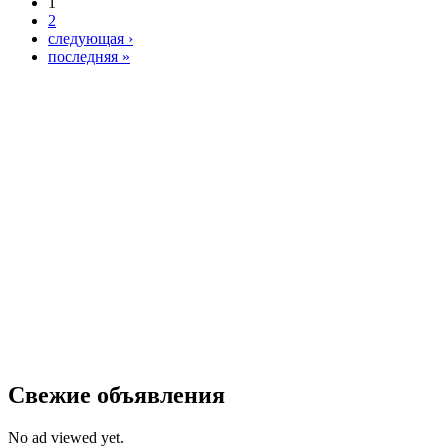
1
2
следующая ›
последняя »
Свежие объявления
No ad viewed yet.