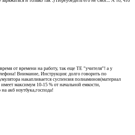
ряжаться и только так :) Переубедить его не смог... А то, что
время от времени на работу, так еще ТЕ "учителя"! а у
лефона! Внимание, Инструкция: долго говорить по
аккумулятора накапливается суспензия полиаминов(материал
н имеет максимум 10-15 % от начальной емкости,
на акб ноутбука,господа!