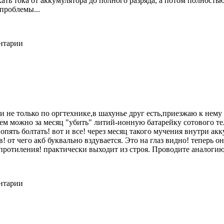
 тока от аккумулятора до полного разряда, а потом полностью за
 проблемы...
ентарии
и не только по оргтехнике,в шахунье друг есть,приезжаю к нему 
м можно за месяц "убить" литий-ионную батарейку сотового те
и опять болтать! вот и все! через месяц такого мучения внутри 
 от чего акб буквально вздувается. Это на глаз видно! теперь о
ротиления! практически выходит из строя. Проводите аналогию 
ентарии