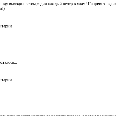
ранду выходил летом,садил каждый вечер в хлам! На днях зарядил 
ы!)
ентарии
сталось...
ентарии