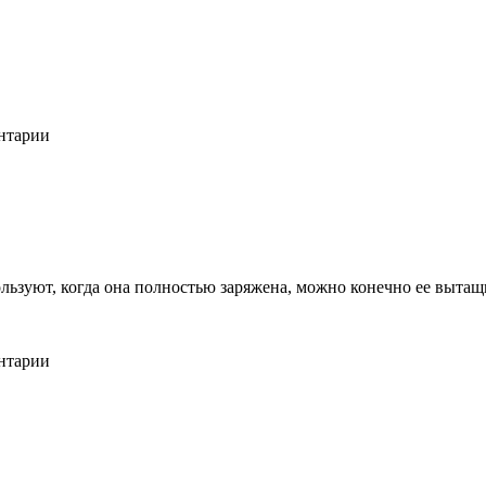
ентарии
ьзуют, когда она полностью заряжена, можно конечно ее вытащит
ентарии