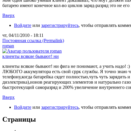
Мне один шибко умный клиент доказывал, что ноут должен пахать
батарею имеют конечное кол-во циклов заряд-разряд это не его
Вверх
Войдите
или
зарегистрируйтесь
, чтобы отправлять комм
чт, 04/11/2010 - 18:11
Постоянная ссылка (Permalink)
roman
клиенты всякие бывают! ни
клиенты всякие бывают! ни фига не понимают, а учить надо! :) 
ЛЮБОГО аккумулятора есть свой сррк службы. Я точно знаю че
телефону,когда батарейка сядет полностью,чуть чуть зарядить 
диэлектрика),ионов реагирующих элементов и натурально газов!
быстротекущий саморазряд и 200% увеличение внутреннего соп
Вверх
Войдите
или
зарегистрируйтесь
, чтобы отправлять комм
Страницы