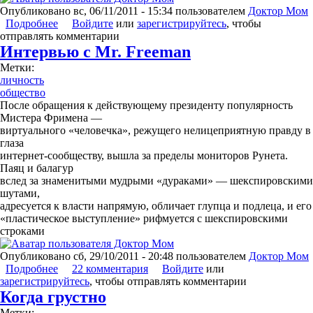
Опубликовано
вс, 06/11/2011 - 15:34
пользователем
Доктор Мом
Подробнее
о О желании женщины
Войдите
или
зарегистрируйтесь
, чтобы
отправлять комментарии
Интервью с Mr. Freeman
Метки:
личность
общество
После обращения к действующему президенту популярность
Мистера Фримена —
виртуального «человечка», режущего нелицеприятную правду в
глаза
интернет-сообществу, вышла за пределы мониторов Рунета.
Паяц и балагур
вслед за знаменитыми мудрыми «дураками» — шекспировскими
шутами,
адресуется к власти напрямую, обличает глупца и подлеца, и его
«пластическое выступление» рифмуется с шекспировскими
строками
Опубликовано
сб, 29/10/2011 - 20:48
пользователем
Доктор Мом
Подробнее
о Интервью с Mr. Freeman
22 комментария
Войдите
или
зарегистрируйтесь
, чтобы отправлять комментарии
Когда грустно
Метки: