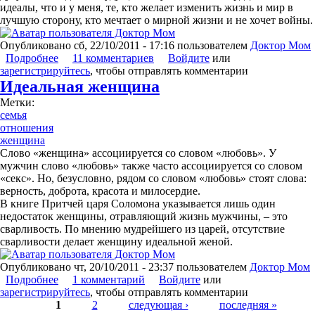
идеалы, что и у меня, те, кто желает изменить жизнь и мир в
лучшую сторону, кто мечтает о мирной жизни и не хочет войны.
Опубликовано
сб, 22/10/2011 - 17:16
пользователем
Доктор Мом
Подробнее
о О России с любовью
11 комментариев
Войдите
или
зарегистрируйтесь
, чтобы отправлять комментарии
Идеальная женщина
Метки:
семья
отношения
женщина
Слово «женщина» ассоциируется со словом «любовь». У
мужчин слово «любовь» также часто ассоциируется со словом
«секс». Но, безусловно, рядом со словом «любовь» стоят слова:
верность, доброта, красота и милосердие.
В книге Притчей царя Соломона указывается лишь один
недостаток женщины, отравляющий жизнь мужчины, – это
сварливость. По мнению мудрейшего из царей, отсутствие
сварливости делает женщину идеальной женой.
Опубликовано
чт, 20/10/2011 - 23:37
пользователем
Доктор Мом
Подробнее
о Идеальная женщина
1 комментарий
Войдите
или
зарегистрируйтесь
, чтобы отправлять комментарии
Страницы
1
2
следующая ›
последняя »