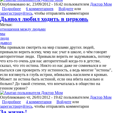
Опубликовано
вс, 23/09/2012 - 16:42
пользователем
Доктор Мом
Подробнее
о Ювенальная юстиция. Выбор ЗА КАЖДЫМ!
6 комментариев
Войдите
или
зарегистрируйтесь
, чтобы отправлять комментарии
Дьявол любил ходить в церковь
Метки:
отношения между людьми
мы
люди
дьявол
Мы привыкли смотреть на мир глазами других людей,
привыкли верить всему, чему нас учат в школе, о чём говорят
авторитетные люди. Привыкли верить не задумываясь, потому
что кто-то очень для нас авторитетный когда-то в детстве,
сказал, что это истина. Никто из нас даже не сомневался и не
пытался сам проверить эту истинность, а ведь многие "истины",
если взглянуть в глубь истрии, вбивались насилием и кровью.
Может ли истина быть истиной, если она вбита насильно и
больно? До такой степени, что впечаталась в общество на
генном уровне?
Опубликовано
чт, 26/01/2012 - 19:42
пользователем
Доктор Мом
Подробнее
о Дьявол любил ходить в церковь
4 комментария
Войдите
или
зарегистрируйтесь
, чтобы отправлять комментарии
За жизнь!