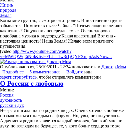
Жизнь
природа
Земля
Когда мне грустно, я смотрю этот ролик. И постепенно грусть
забывается. Помните в пьесе Чайка - "Почему люди не летают
как птицы? Ощущения непередаваемые. Очень здорово
подобрана музыка к видеоряду.Какая красотища! Вот она -
настоящая ценность! Наша Земля! Желаю всем приятного
путешествия!
[video:
http://www.youtube.com/watch?
v=MWfQWqt6NoI&list=FLJ__1w3iTjQYFXmpiAsKNuw...
Опубликовано
вт, 25/10/2011 - 22:34
пользователем
Доктор Мом
Подробнее
о Когда грустно
5 комментариев
Войдите
или
зарегистрируйтесь
, чтобы отправлять комментарии
О России с любовью
Метки:
Россия
духовность
русский дух
Не зря я писала пост о родных людях. Очень хотелось поближе
познакомиться с каждым на форуме. Но, увы, не получилось.
А для меня родным является каждый человек, близкий мне по
духу, по взглядам на будущее, те, у кого болит сердце за те же