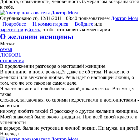
Доброта, отзывчивость, человечность бумерангом возвращаются
к тебе.
Опубликовано
сб, 12/11/2011 - 08:40
пользователем
Доктор Мом
Подробнее
о Бумеранг
11 комментариев
Войдите
или
зарегистрируйтесь
, чтобы отправлять комментарии
О желании женщины
Метки:
семья
ЛЮБОВЬ
отношения
В продолжении разговора о настоящей женщине.
В принципе, в посте речь идёт даже не об этом. И даже не о
женской или мужской любви. Речь идёт о настоящей любви, о
том, что же это такое на самом деле.
Я часто читаю: « Полюби меня такой, какая я есть». Вот мол, я
такая
сложная, загадочная, со своими недостатками и достоинствами -
меняться
не хочу, любите такой! Я расскажу о другом желании женщины.
Моей знакомой было около тридцати. При всей своей красоте и
успешности
в карьере, была не устроена в личной жизни. Ни мужа, ни детей.
Надежда