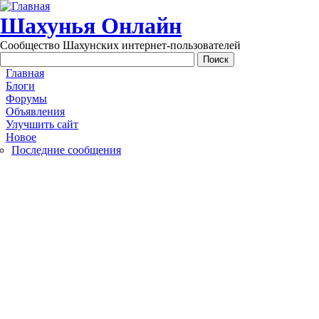
Перейти к основному содержанию
Шахунья Онлайн
Сообщество Шахунских интернет-пользователей
Main menu
Главная
Блоги
Форумы
Объявления
Улучшить сайт
Новое
Последние сообщения