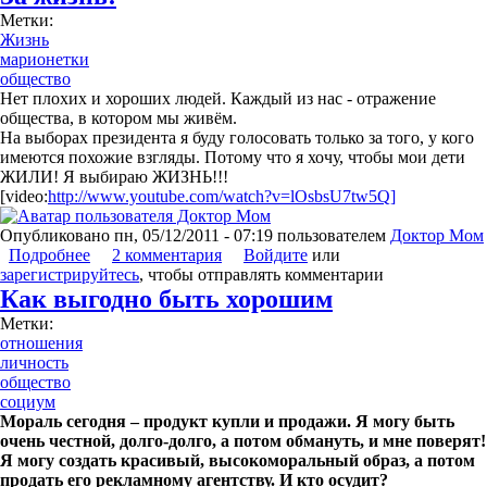
Метки:
Жизнь
марионетки
общество
Нет плохих и хороших людей. Каждый из нас - отражение
общества, в котором мы живём.
На выборах президента я буду голосовать только за того, у кого
имеются похожие взгляды. Потому что я хочу, чтобы мои дети
ЖИЛИ! Я выбираю ЖИЗНЬ!!!
[video:
http://www.youtube.com/watch?v=lOsbsU7tw5Q]
Опубликовано
пн, 05/12/2011 - 07:19
пользователем
Доктор Мом
Подробнее
о За жизнь!
2 комментария
Войдите
или
зарегистрируйтесь
, чтобы отправлять комментарии
Как выгодно быть хорошим
Метки:
отношения
личность
общество
социум
Мораль сегодня – продукт купли и продажи. Я могу быть
очень честной, долго-долго, а потом обмануть, и мне поверят!
Я могу создать красивый, высокоморальный образ, а потом
продать его рекламному агентству. И кто осудит?