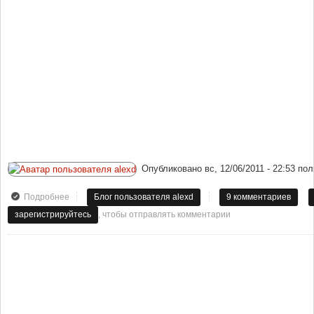
Опубликовано
вс, 12/06/2011 - 22:53
пол
Подробнее
о Теперь Саня top4ek и Ирина top4ek (фамилия мужа) могут
Блог пользователя alexd
9 комментариев
спать без трусов!
, чтобы отправлять комментарии
зарегистрируйтесь