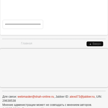
Вы здесь
Главная
▲ Вверх
Для связи:
webmaster@shah-online.ru
, Jabber ID:
alexd73@jabber.ru
, UIN:
29638538
Мнение администрации может не совпадать с мнением авторов.