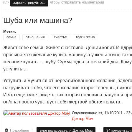
или
, чтобы отправлять комментарии
зарегистрируйтесь
Шуба или машина?
Метки:
семья
отношения
счастье
муж и жена
Живет себе семья. Живет счастливо. Деньги копит. И вдру
просыпается желание купить машину, а у жены точно тако
желание купить … шубу. Сумма одна, а желаний два. Кому
уступить…
Уступить и мучиться от нереализованного желания, задет
накручивать себя, что его желания второстепенны, никого
И что еще хуже, видеть, как вторая половина радуется пр
он/она просто чувствует себя жертвой обстоятельств.
Опубликовано
вт, 11/10/2011 - 23
Доктор Мом
Подробнее
о Шуба или машина?
Блог пользователя Доктор Мом
34 комментари