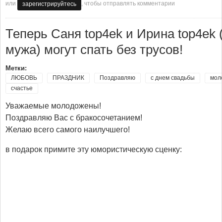
или
, чтобы отправлять комментарии
зарегистрируйтесь
Теперь Саня top4ek и Ирина top4ek
мужа) могут спать без трусов!
Метки:
ЛЮБОВЬ
ПРАЗДНИК
Поздравляю
с днем свадьбы
мол
счастье
Уважаемые молодожены!
Поздравляю Вас с бракосочетанием!
Желаю всего самого наилучшего!
в подарок примите эту юмористическую сценку: