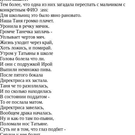
Тем более, что одна из них загадала переспать с мальчиком с
конкретным ФИО :ass:
Для школьниц это было явно рановато.
Наша Таня громко плачет.
Уронила в речку мячик.
Громче Танечка заплачь -
Уплывает чертов мяч.
Жизнь уходит через край,
Хоть ложись, и помирай.
Утром у Татьяны в школе
Голова болела что ли.
И они с подружкой Ирой
Выпили немножко пива.
После пятого бокала
Директриса их застала.
Таня че то разозлилась,
И по сколько находилась
В состоянии поддатом -
То ее послала матом.
Директриса завелась,
Вообщем драка началась.
Ну и как-то там по-пьяни,
Поломали нос Татьяне.
Суть не в том, что глаз подбит -
Сердце у нее болит.