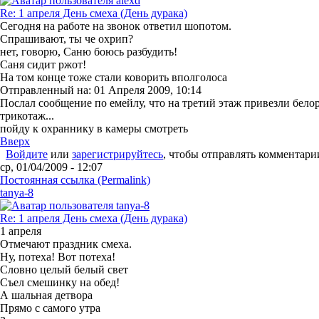
Re: 1 апреля День смеха (День дурака)
Сегодня на работе на звонок ответил шопотом.
Спрашивают, ты че охрип?
нет, говорю, Саню боюсь разбудить!
Саня сидит ржот!
На том конце тоже стали коворить вполголоса
Отправленный на: 01 Апреля 2009, 10:14
Послал сообщение по емейлу, что на третий этаж привезли бело
трикотаж...
пойду к охраннику в камеры смотреть
Вверх
Войдите
или
зарегистрируйтесь
, чтобы отправлять комментари
ср, 01/04/2009 - 12:07
Постоянная ссылка (Permalink)
tanya-8
Re: 1 апреля День смеха (День дурака)
1 апpеля
Отмечают пpаздник смеха.
Hу, потеха! Вот потеха!
Словно целый белый свет
Съел смешинку на обед!
А шальная детвоpа
Пpямо с самого утpа