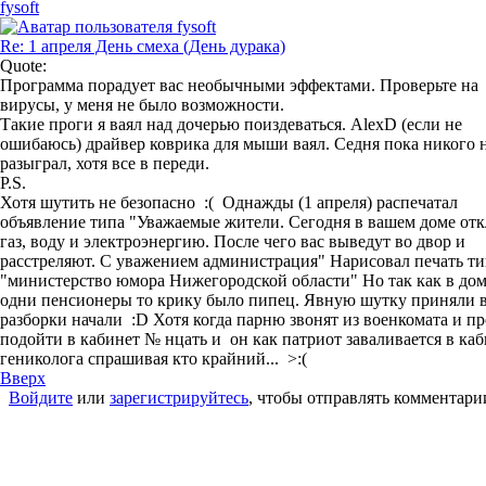
fysoft
Re: 1 апреля День смеха (День дурака)
Quote:
Программа порадует вас необычными эффектами. Проверьте на
вирусы, у меня не было возможности.
Такие проги я ваял над дочерью поиздеваться. AlexD (если не
ошибаюсь) драйвер коврика для мыши ваял. Седня пока никого 
разыграл, хотя все в переди.
P.S.
Хотя шутить не безопасно :( Однажды (1 апреля) распечатал
объявление типа
"Уважаемые жители. Сегодня в вашем доме от
газ, воду и электроэнергию. После чего вас выведут во двор и
расстреляют. С уважением администрация"
Нарисовал печать ти
"министерство юмора Нижегородской области" Но так как в до
одни пенсионеры то крику было пипец. Явную шутку приняли в
разборки начали :D Хотя когда парню звонят из военкомата и пр
подойти в кабинет № нцать и он как патриот заваливается в ка
гениколога спрашивая кто крайний... >:(
Вверх
Войдите
или
зарегистрируйтесь
, чтобы отправлять комментари