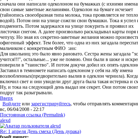
сначала они написали одеколоном на бумажках (с ихними имена
свои самые заветные желаниями. Одеколон на бумаге исчезает
(тайнопись своеобразная типа молока, тока проявляется не тепл
водой). Потом они на улице сожгли свои бумашки. Тока я успел 
подменить. Потом задержался на улице покурить и проявил их
листочки снегом. А далее произвольно раскладывал карты поря
чепуху. Но зная их секретно-заветные желания можно произвест
офигенный эффект. Тем более, что одна из них загадала переспат
мальчиком с конкретным ФИО :ass:
Для школьниц это было явно рановато. Сестра жены загадала "
учится!!!", остальные... уже не помню. Они были в шоке и искр
поверили в "таинство". И потом докучи добил их опять одеклон
Заставил в темномете написать одеклоном у себя на лбу имена
возлюбленных(предворительно вылив в одеклон чернила). Когд
включил свет и они увидели друг друга была такая истерика и см
Ну, и тока на следующий день выдал им секрет. Они потом свои
подруг так разыгрывали.
Вверх
Войдите
или
зарегистрируйтесь
, чтобы отправлять комментари
вс, 06/04/2008 - 22:17
Постоянная ссылка (Permalink)
alexd
Re: 1 апреля День смеха (День дурака)
fysoft пишет: