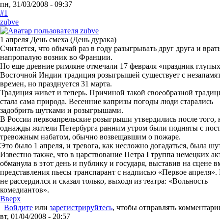
пн, 31/03/2008 - 09:37
#1
zubve
1 апреля День смеха (День дурака)
Считается, что обычай раз в году разыгрывать друг друга и врат
напропалую возник во Франции.
Но еще древние римляне отмечали 17 февраля «праздник глупых
Восточной Индии традиция розыгрышей существует с незапамя
времен, но празднуется 31 марта.
Традиция живет и теперь. Причиной такой своеобразной традиц
стала сама природа. Весенние капризы погоды люди старались
задобрить шутками и розыгрышами.
В России первоапрельские розыгрыши утвердились после того, 
однажды жители Петербурга ранним утром были подняты с пос
тревожным набатом, обычно возвещавшим о пожаре.
Это было 1 апреля, и тревога, как несложно догадаться, была шу
Известно также, что в царствование Петра I труппа немецких ак
обманула в этот день и публику и государя, выставив на сцене в
представления пьесы транспарант с надписью «Первое апреля».
не рассердился и сказал только, выходя из театра: «Вольность
комедиантов».
Вверх
Войдите
или
зарегистрируйтесь
, чтобы отправлять комментари
вт, 01/04/2008 - 20:57