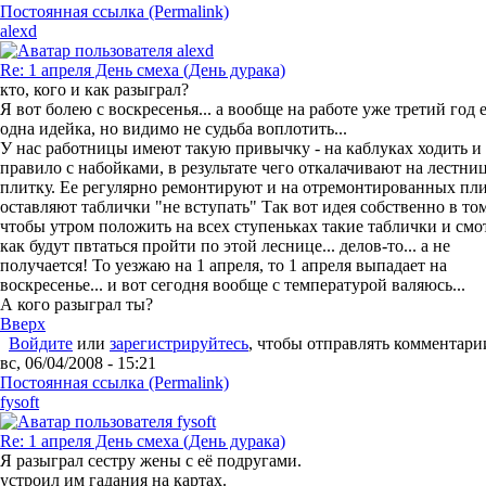
Постоянная ссылка (Permalink)
alexd
Re: 1 апреля День смеха (День дурака)
кто, кого и как разыграл?
Я вот болею с воскресенья... а вообще на работе уже третий год 
одна идейка, но видимо не судьба воплотить...
У нас работницы имеют такую привычку - на каблуках ходить и
правило с набойками, в результате чего откалачивают на лестни
плитку. Ее регулярно ремонтируют и на отремонтированных пл
оставляют таблички "не вступать" Так вот идея собственно в том
чтобы утром положить на всех ступеньках такие таблички и смо
как будут пвтаться пройти по этой леснице... делов-то... а не
получается! То уезжаю на 1 апреля, то 1 апреля выпадает на
воскресенье... и вот сегодня вообще с температурой валяюсь...
А кого разыграл ты?
Вверх
Войдите
или
зарегистрируйтесь
, чтобы отправлять комментари
вс, 06/04/2008 - 15:21
Постоянная ссылка (Permalink)
fysoft
Re: 1 апреля День смеха (День дурака)
Я разыграл сестру жены с её подругами.
устроил им гадания на картах.