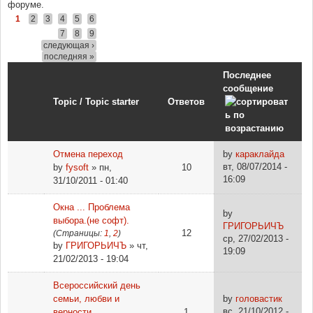
форуме.
1
2
3
4
5
6
7
8
9
следующая ›
последняя »
Последнее
сообщение
Topic / Topic starter
Ответов
Отмена переход
by
караклайда
вт, 08/07/2014 -
by
fysoft
» пн,
10
16:09
31/10/2011 - 01:40
Окна ... Проблема
by
выбора.(не софт).
ГРИГОРЬИЧЪ
12
(Страницы:
1
,
2
)
ср, 27/02/2013 -
by
ГРИГОРЬИЧЪ
» чт,
19:09
21/02/2013 - 19:04
Всероссийский день
семьи, любви и
by
головастик
вс, 21/10/2012 -
верности
1