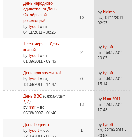
День народного
единства! or День
by
higimo
Октябрьской
10
вс, 13/11/2011 -
революции!
02:27
by
fysoft
» пт,
04/11/2011 - 08:26
1 сентября — День
by
fysoft
знаний
2
пт, 16/09/2011 -
by
fysoft
» чт,
20:07
01/09/2011 - 09:46
День программиста!
by
fysoft
вт, 13/09/2011 -
by
fysoft
» вт,
0
15:14
13/09/2011 - 14:47
День ВВС
(Страницы:
by
Иван2011
1
,
2
)
13
пт, 12/08/2011 -
by
hmr
» вс,
17:48
05/08/2007 - 01:46
День Подвига
by
fysoft
ср, 22/06/2011 -
by
fysoft
» ср,
1
20:52
22/06/2011 - 06:56