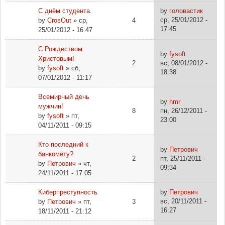
С днём студента.
by
головастик
ср, 25/01/2012 -
by
CrosOut
» ср,
4
17:45
25/01/2012 - 16:47
С Рождеством
by
fysoft
Христовым!
2
вс, 08/01/2012 -
by
fysoft
» сб,
18:38
07/01/2012 - 11:17
Всемирный день
by
hmr
мужчин!
8
пн, 26/12/2011 -
by
fysoft
» пт,
23:00
04/11/2011 - 09:15
Кто последний к
by
Петрович
банкомёту?
2
пт, 25/11/2011 -
by
Петрович
» чт,
09:34
24/11/2011 - 17:05
Киберпреступность
by
Петрович
вс, 20/11/2011 -
by
Петрович
» пт,
3
16:27
18/11/2011 - 21:12