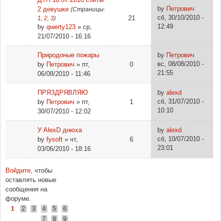
by
Петрович
2 девушки
(Страницы:
сб, 30/10/2010 -
21
1
,
2
,
3
)
12:49
by
qwerty123
» ср,
21/07/2010 - 16:16
Природоные пожары
by
Петрович
вс, 08/08/2010 -
by
Петрович
» пт,
0
21:55
06/08/2010 - 11:46
ПРЯЗДРЯВЛЯЮ
by
alexd
сб, 31/07/2010 -
by
Петрович
» пт,
1
10:10
30/07/2010 - 12:02
У AlexD днюха
by
alexd
сб, 10/07/2010 -
by
fysoft
» чт,
6
23:01
03/06/2010 - 18:16
Войдите
, чтобы
Страницы
оставлять новые
сообщения на
форуме.
1
2
3
4
5
6
7
8
9