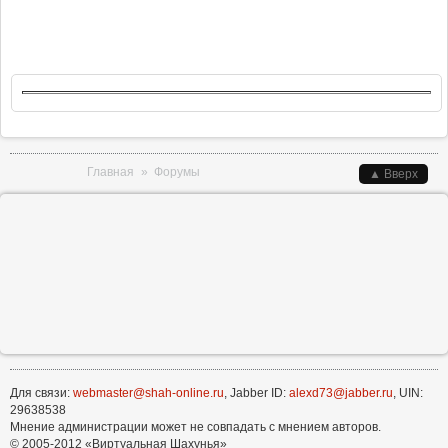
Вы здесь
Главная
»
Форумы
▲ Вверх
Для связи:
webmaster@shah-online.ru
, Jabber ID:
alexd73@jabber.ru
, UIN:
29638538
Мнение администрации может не совпадать с мнением авторов.
© 2005-2012 «Виртуальная Шахунья»