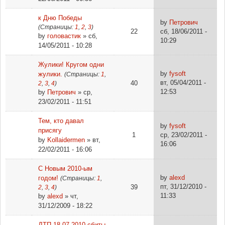
к Дню Победы
by
Петрович
(Страницы:
1
,
2
,
3
)
22
сб, 18/06/2011 -
by
головастик
» сб,
10:29
14/05/2011 - 10:28
Жулики! Кругом одни
by
fysoft
жулики.
(Страницы:
1
,
вт, 05/04/2011 -
40
2
,
3
,
4
)
12:53
by
Петрович
» ср,
23/02/2011 - 11:51
Тем, кто давал
by
fysoft
присягу
1
ср, 23/02/2011 -
by
Kollaidermen
» вт,
16:06
22/02/2011 - 16:06
С Новым 2010-ым
by
alexd
годом!
(Страницы:
1
,
пт, 31/12/2010 -
39
2
,
3
,
4
)
11:33
by
alexd
» чт,
31/12/2009 - 18:22
ДТП 18.07.2010 сбиты