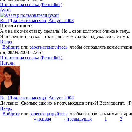
Постоянная ссылка (Permalink)
fysoft
Re: [Диалектик месяца] Август 2008
Натали пишет:
А я на их жён ставку сделала! Но... свои колготки ближе к телу... 
Я последний раз колготки в детском садике надевал со слезами. :
Вверх
Войдите
или
зарегистрируйтесь
, чтобы отправлять комментари
пн, 08/09/2008 - 22:57
Постоянная ссылка (Permalink)
Натали
Re: [Диалектик месяца] Август 2008
Да ладно! Сколько ещё их в году, месяцев этих?! Всем хватит. :
Вверх
Войдите
или
зарегистрируйтесь
, чтобы отправлять комментари
Страницы
« первая
‹ предыдущая
1
2