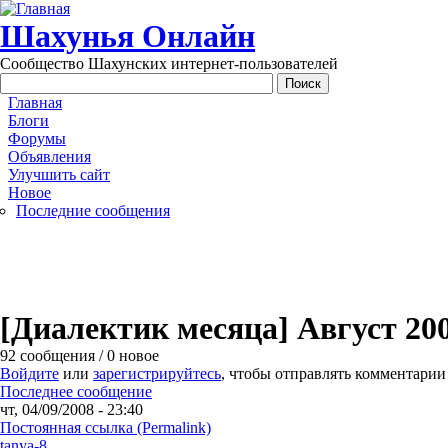
Перейти к основному содержанию
Шахунья Онлайн
Сообщество Шахунских интернет-пользователей
Main menu
Главная
Блоги
Форумы
Объявления
Улучшить сайт
Новое
Последние сообщения
[Диалектик месяца] Август 20
92 сообщения / 0 новое
Войдите
или
зарегистрируйтесь
, чтобы отправлять комментарии
Последнее сообщение
чт, 04/09/2008 - 23:40
Постоянная ссылка (Permalink)
tanya-8