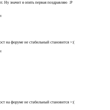
т. Ну значит я опять первая поздравляю :P
и
ст на форуме не стабильный становится >:(
и
ст на форуме не стабильный становится >:(