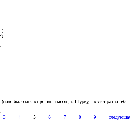
:)
'(
и
P (надо было мне в прошлый месяц за Шурку, а в этот раз за тебя
и
3
4
5
6
7
8
9
следующая