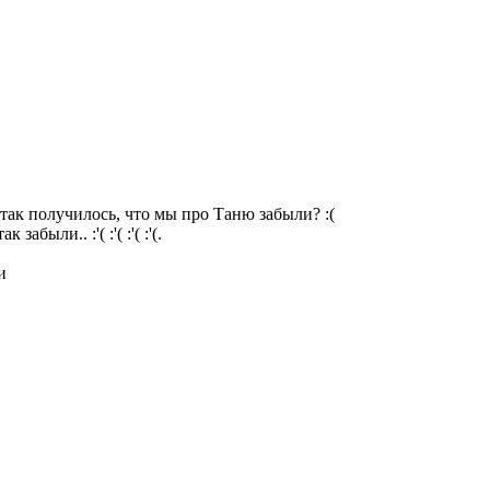
так получилось, что мы про Таню забыли? :(
были.. :'( :'( :'( :'(.
и