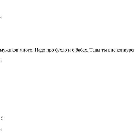
и
я мужиков много. Надо про бухло и о бабах. Тады ты вне конкур
и
:)
и