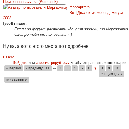
Постоянная ссылка (Permalink)
Маргаритка
Re: [Диалектик месяца] Август
2008
fysoft пишет:
Ежели на форуме расписать хде у тя заначки, то Маргаритка
быстро тебя от них избавит :)
Ну ка, а вот с этого места по подробнее
Вверх
Войдите
или
зарегистрируйтесь
, чтобы отправлять комментарии
…
« первая
‹ предыдущая
2
3
4
5
6
8
9
10
7
Страницы
следующая ›
последняя »