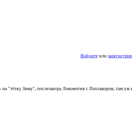
Войдите
или
зарегистри
- на "тётку Зиму", послезавтра Локомотив с Пахтакором, там уж 