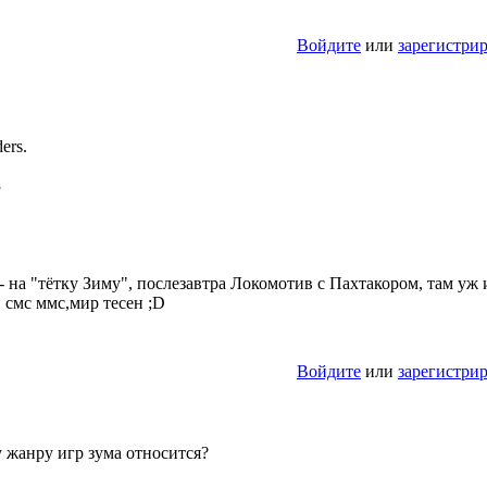
Войдите
или
зарегистри
ers.
3
- на "тётку Зиму", послезавтра Локомотив с Пахтакором, там уж 
и смс ммс,мир тесен ;D
Войдите
или
зарегистри
у жанру игр зума относится?