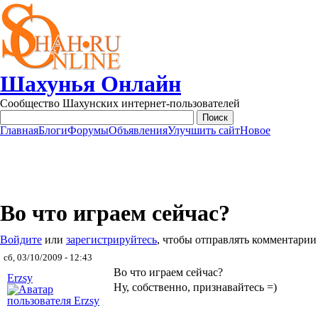
Перейти к основному содержанию
Шахунья Онлайн
Сообщество Шахунских интернет-пользователей
Главная
Блоги
Форумы
Объявления
Улучшить сайт
Новое
Main menu
Во что играем сейчас?
Войдите
или
зарегистрируйтесь
, чтобы отправлять комментарии
сб, 03/10/2009 - 12:43
Во что играем сейчас?
Erzsy
Ну, собственно, признавайтесь =)