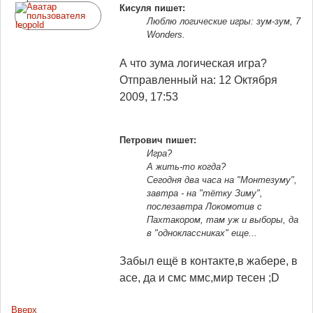
Кисуля пишет:
Люблю логические игры: зум-зум, 7
Wonders.
А что зума логическая игра?
Отправленный на: 12 Октября
2009, 17:53
Петрович пишет:
Игра?
А жить-то когда?
Сегодня два часа на "Монтезуму",
завтра - на "тётку Зиму",
послезавтра Локомотив с
Пахтакором, там уж и выборы, да
в "одноклассниках" еще...
Забыл ещё в контакте,в жабере, в
асе, да и смс ммс,мир тесен ;D
Вверх