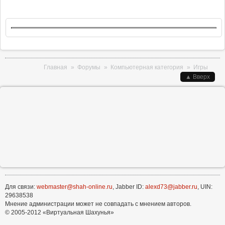
Вы здесь
Главная
»
Форумы
»
Компьютерная категория
»
Игры
▲ Вверх
Для связи:
webmaster@shah-online.ru
, Jabber ID:
alexd73@jabber.ru
, UIN:
29638538
Мнение администрации может не совпадать с мнением авторов.
© 2005-2012 «Виртуальная Шахунья»