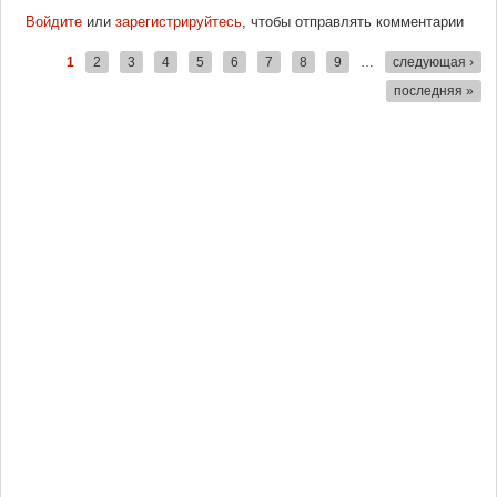
Войдите
или
зарегистрируйтесь
, чтобы отправлять комментарии
1
2
3
4
5
6
7
8
9
…
следующая ›
Страницы
последняя »