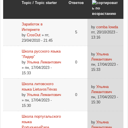
Topic / Topic starter
Ответов
Заработок в
by
comba lowda
Интернете
5
пт, 20/10/2023 -
by
CrosOut
» пт,
13:16
23/04/2010 - 21:45
Школа русского языка
by
Ульяна
“Лидер”
Лемантович
by
Ульяна Лемантович
0
пн, 17/04/2023 -
» пн, 17/04/2023 -
15:33
15:33
Школа литовского
by
Ульяна
языка LietuvosTėvas
Лемантович
by
Ульяна Лемантович
0
пн, 17/04/2023 -
» пн, 17/04/2023 -
15:30
15:30
Школа португальского
языка
by
Ульяна
PortuguesePapa.
Лемантович