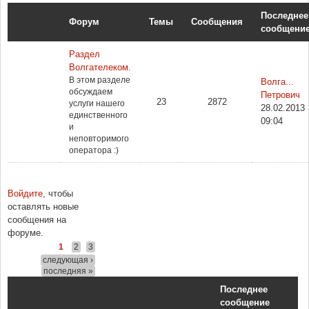
Последнее
Форум
Темы
Сообщения
сообщени
Раздел
Волгателеком.
В этом разделе
Волга...
обсуждаем
Петрович
23
2872
услуги нашего
28.02.2013
единственного
09:04
и
неповторимого
оператора :)
Страницы
Войдите
, чтобы
оставлять новые
сообщения на
форуме.
1
2
3
следующая ›
последняя »
Последнее
сообщение