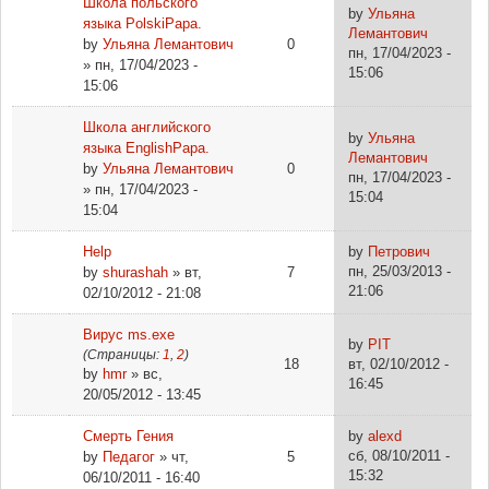
Школа польского
by
Ульяна
языка PolskiPapa.
Лемантович
by
Ульяна Лемантович
0
пн, 17/04/2023 -
» пн, 17/04/2023 -
15:06
15:06
Школа английского
by
Ульяна
языка EnglishPapa.
Лемантович
by
Ульяна Лемантович
0
пн, 17/04/2023 -
» пн, 17/04/2023 -
15:04
15:04
Help
by
Петрович
пн, 25/03/2013 -
by
shurashah
» вт,
7
21:06
02/10/2012 - 21:08
Вирус ms.exe
by
PIT
(Страницы:
1
,
2
)
18
вт, 02/10/2012 -
by
hmr
» вс,
16:45
20/05/2012 - 13:45
Смерть Гения
by
alexd
сб, 08/10/2011 -
by
Педагог
» чт,
5
15:32
06/10/2011 - 16:40