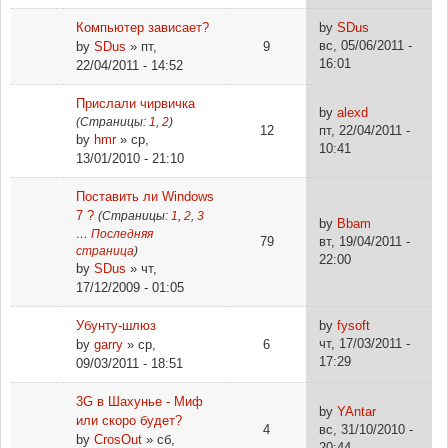
Компьютер зависает?
by
SDus
вс, 05/06/2011 -
by
SDus
» пт,
9
16:01
22/04/2011 - 14:52
Прислали чирвичка
by
alexd
(Страницы:
1
,
2
)
12
пт, 22/04/2011 -
by
hmr
» ср,
10:41
13/01/2010 - 21:10
Поставить ли Windows
7 ?
(Страницы:
1
,
2
,
3
by
Bbam
…
Последняя
79
вт, 19/04/2011 -
страница
)
22:00
by
SDus
» чт,
17/12/2009 - 01:05
Убунту-шлюз
by
fysoft
чт, 17/03/2011 -
by
garry
» ср,
6
17:29
09/03/2011 - 18:51
3G в Шахунье - Миф
by
YAntar
или скоро будет?
4
вс, 31/10/2010 -
by
CrosOut
» сб,
20:44