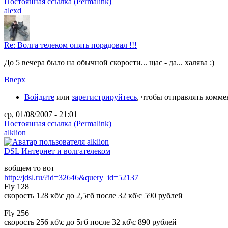
Постоянная ссылка (Permalink)
alexd
Re: Волга телеком опять порадовал !!!
До 5 вечера было на обычной скорости... щас - да... халява :)
Вверх
Войдите
или
зарегистрируйтесь
, чтобы отправлять комм
ср, 01/08/2007 - 21:01
Постоянная ссылка (Permalink)
alklion
DSL Интернет и волгателеком
вобщем то вот
http://jdsl.ru/?id=32646&query_id=52137
Fly 128
скорость 128 кб\с до 2,5гб после 32 кб\с 590 рублей
Fly 256
скорость 256 кб\с до 5гб после 32 кб\с 890 рублей