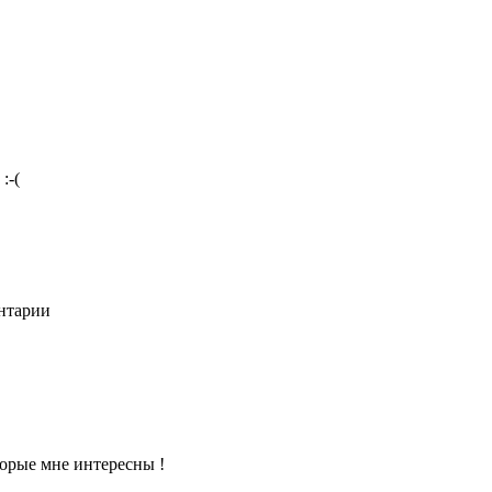
:-(
ентарии
торые мне интересны !