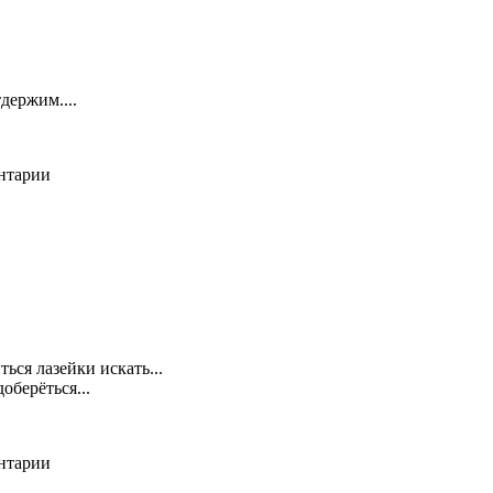
держим....
ентарии
ься лазейки искать...
оберёться...
ентарии