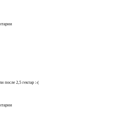
ентарии
и после 2,5 гектар :-(
ентарии