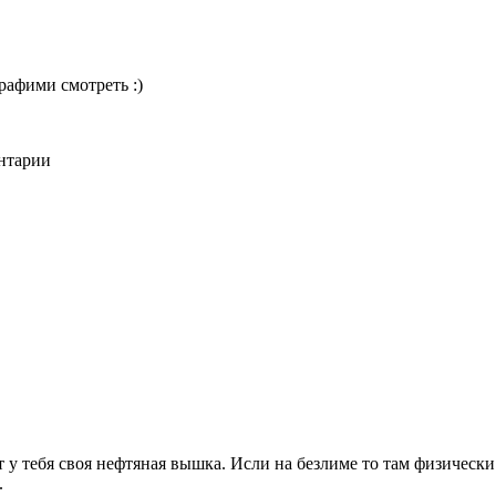
трафими смотреть :)
ентарии
у тебя своя нефтяная вышка. Исли на безлиме то там физически н
.