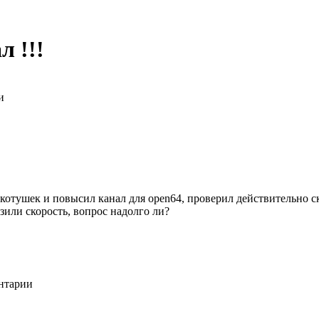
л !!!
и
котушек и повысил канал для open64, проверил действительно ск
изили скорость, вопрос надолго ли?
ентарии