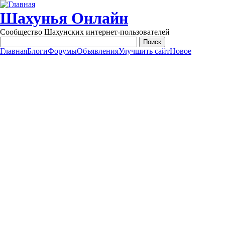
Перейти к основному содержанию
Шахунья Онлайн
Сообщество Шахунских интернет-пользователей
Главная
Блоги
Форумы
Объявления
Улучшить сайт
Новое
Main menu