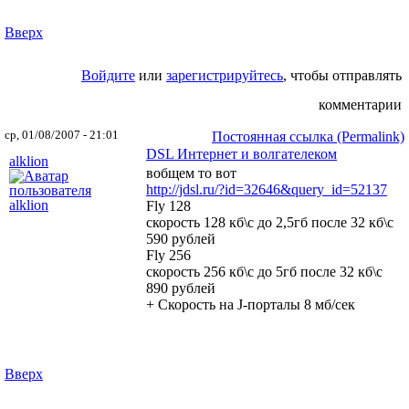
Вверх
Войдите
или
зарегистрируйтесь
, чтобы отправлять
комментарии
ср, 01/08/2007 - 21:01
Постоянная ссылка (Permalink)
DSL Интернет и волгателеком
alklion
вобщем то вот
http://jdsl.ru/?id=32646&query_id=52137
Fly 128
скорость 128 кб\с до 2,5гб после 32 кб\с
590 рублей
Fly 256
скорость 256 кб\с до 5гб после 32 кб\с
890 рублей
+ Скорость на J-порталы 8 мб/сек
Вверх