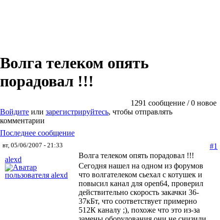
Волга телеком опять
порадовал !!!
1291 сообщение / 0 новое
Войдите
или
зарегистрируйтесь
, чтобы отправлять
комментарии
Последнее сообщение
вт, 05/06/2007 - 21:33
#1
Волга телеком опять порадовал !!!
alexd
Сегодня нашел на одном из форумов
что волгателеком сьехал с котушек и
повысил канал для open64, проверил
действительно скорость закачки 36-
37кБт, что соответствует примерно
512К каналу ;), похоже что это из-за
замены оборудования они не снизили