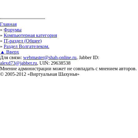
Вы здесь
Главная
»
Форумы
»
Компьютерная категория
»
IT-раздел (Общее)
»
Раздел Волгателеком.
▲ Вверх
Для связи:
webmaster@shah-online.ru
, Jabber ID:
alexd73@jabber.ru
, UIN: 29638538
Мнение администрации может не совпадать с мнением авторов.
© 2005-2012 «Виртуальная Шахунья»