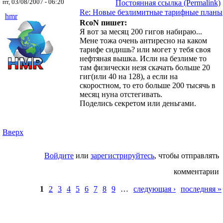
пт, 03/08/2007 - 06:20
Постоянная ссылка (Permalink)
Re: Новые безлимитные тарифные планы
hmr
RcoN пишет:
Я вот за месяц 200 гигов набираю...
Мене тожа очень антиресно на каком
тарифе сидишь? или могет у тебя своя
нефтяная вышка. Исли на безлиме то
там физически незя скачать больше 20
гиг(или 40 на 128), а если на
скоростном, то ето больше 200 тысячь в
месяц нуна отстегивать.
Поделись секретом или деньгами.
Вверх
Войдите
или
зарегистрируйтесь
, чтобы отправлять
комментарии
Страницы
1
2
3
4
5
6
7
8
9
…
следующая ›
последняя »