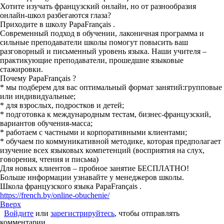
Хотите изучать французский онлайн, но от разнообразия
онлайн-школ разбегаются глаза?
Приходите в школу PapaFrançais .
Современный подход в обучении, лаконичная программа и
сильные преподаватели школы помогут повысить ваш
разговорный и письменный уровень языка. Наши учителя –
практикующие преподаватели, прошедшие языковые
стажировки.
Почему PapaFrançais ?
* мы подберем для вас оптимальный формат занятий:групповые
или индивидуальные;
* для взрослых, подростков и детей;
*
подготовка к международным тестам, бизнес-французский,
вариантов обучения-масса;
*
работаем с частными и корпоративными клиентами;
*
обучаем по коммуникативной методике, которая предполагает
изучение всех языковых компетенций (восприятия на слух,
говорения, чтения и письма)
Для новых клиентов – пробное занятие БЕСПЛАТНО!
Больше информации узнавайте у менеджеров школы.
Школа французского языка PapaFrançais .
https://french.by/online-obuchenie/
Вверх
Войдите
или
зарегистрируйтесь
, чтобы отправлять
комментарии