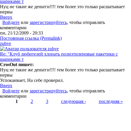
шариками т
Нуц не такие же деньтги!!!! тем более это только расшатывает
нервы
Вверх
Войдите
или
зарегистрируйтесь
, чтобы отправлять
комментарии
пн, 21/12/2009 - 20:33
Постоянная ссылка (Permalink)
zubve
Re: "Клуб любителей хлопать полиэтиленовые пакетики с
шариками т
CrosOut пишет:
Нуц не такие же деньтги!!!! тем более это только расшатывает
нервы
Успокаивает, На себе проверил.
Вверх
Войдите
или
зарегистрируйтесь
, чтобы отправлять
комментарии
Страницы
1
2
3
следующая ›
последняя »