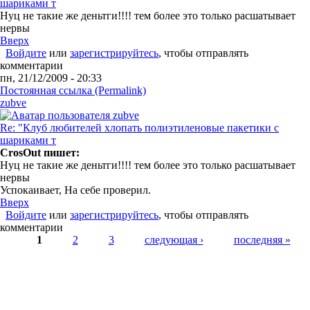
шариками т
Нуц не такие же деньтги!!!! тем более это только расшатывает
нервы
Вверх
Войдите
или
зарегистрируйтесь
, чтобы отправлять
комментарии
пн, 21/12/2009 - 20:33
Постоянная ссылка (Permalink)
zubve
Re: "Клуб любителей хлопать полиэтиленовые пакетики с
шариками т
CrosOut пишет:
Нуц не такие же деньтги!!!! тем более это только расшатывает
нервы
Успокаивает, На себе проверил.
Вверх
Войдите
или
зарегистрируйтесь
, чтобы отправлять
комментарии
Страницы
1
2
3
следующая ›
последняя »