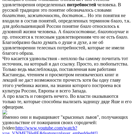
удовлетворения определенных
потребностей
человека. В
русской традиции это понятие обозначалось словами
богатство, зажиточность, достаток
... Но эти понятия не
входили в состав понятий, определенных термином
благо
, т.к.
для добольшевицкой России понятие
благо
относилось к
духовной жизни человека. А
благосостояние
,
благополучие
и
пр. относятся к телесным удовлетворениям что не есть
благо
.
Благообразно было думать о душе и духе, а не об
удовлетворении телесных потребностей, которые не имели
благого образа.
Что касается удовольствия - неплохо бы самому почитать тот
источник, на который я дал ссылку. Просто, из любопытства.
Только ведь мыслеблокада, поставленная вам работами
Кастанеды, чтением и просмотром неоязыческих книг и
лекций не даст возможности прочесть хотя бы одну главу
этого учебника жизни, на знании которого построена вся
культура России, Европы и всего Запада.
А про власть и говорить нечего. Во власти оказываются
только те, которые способны вылизать задницу дяде Яше и его
офицерам.
Именно они и выращивают "крысиных львов", получающих
удовольствие от пожирания своих сородичей:
[video:
http://www.youtube.com/watch?
v=e_VNMF7He8E&feature=player_embedded#!]