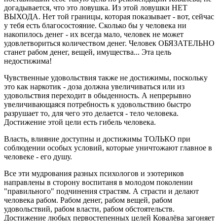
догадывается, что это ловушка. Из этой ловушки НЕТ
ВЫХОДА. Нет той границы, которая показывает - вот, сейчас
у тебя есть благосостояние. Сколько бы у человека ни
накопилось денег - их всегда мало, человек не может
удовлетвориться количеством денег. Человек ОБЯЗАТЕЛЬНО
станет рабом денег, вещей, имущества... Эта цель
недостижима!
Чувственные удовольствия также не достижимы, поскольку
это как наркотик - доза должна увеличиваться или из
удовольствия переходит в обыденность. А непрерывно
увеличивающаяся потребность к удовольствию быстро
разрушает то, для чего это делается - тело человека.
Достижение этой цели есть гибель человека.
Власть, влияние доступны и достижимы ТОЛЬКО при
соблюдении особых условий, которые уничтожают главное в
человеке - его душу.
Все эти мудрования разных психологов и эзотериков
направлены в сторону воспитаня в молодом поколении
"правильного" подчинения страстям. А страсти и делают
человека рабом. Рабом денег, рабом вещей, рабом
удовольствий, рабом власти, рабом обстоятельств.
Достижение любых первостепенных целей Ковалёва загоняет