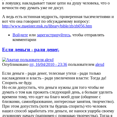
в ловушку, накладывает такие цепи на душу человека, что о
вечности ему думать уже не досуг.
А ведь есть истинная мудрость, проверенная тысячелетиями и
вот что она говориит по обсуждаемому вопросу:
http://www.magister.msk.ru/library/bible/zb/zb056.htm
Войдите
или
зарегистрируйтесь
, чтобы отправлять
комментарии
Если деньги - ради денег,
Опубликовано
пт, 16/04/2010 - 23:36
пользователем
alexd
Если деньги - ради денег, телесные утехи - ради только
наслаждения и власть - ради увеличения власти: Тогда да!
Спорить не буду.
Но если допустить, что деньги нужны для того чтобы не
думать о том как прожить следующий день, а больше уделить
времени тому, что идет на благо моей душе (общение с
близкими, самообразование, интересные занятия, творчество).
При этом допустить (хотя ты будешь спорить) что человек
нашел способ заработать эти деньги, не нанося ущерба своему
духовному началу (например с помощью творчества). Тогда я