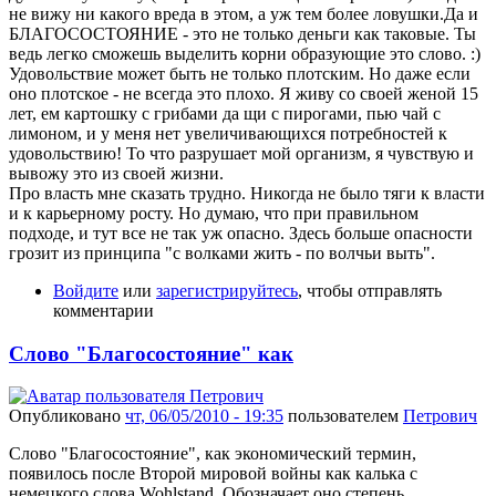
не вижу ни какого вреда в этом, а уж тем более ловушки.Да и
БЛАГОСОСТОЯНИЕ - это не только деньги как таковые. Ты
ведь легко сможешь выделить корни образующие это слово. :)
Удовольствие может быть не только плотским. Но даже если
оно плотское - не всегда это плохо. Я живу со своей женой 15
лет, ем картошку с грибами да щи с пирогами, пью чай с
лимоном, и у меня нет увеличивающихся потребностей к
удовольствию! То что разрушает мой организм, я чувствую и
вывожу это из своей жизни.
Про власть мне сказать трудно. Никогда не было тяги к власти
и к карьерному росту. Но думаю, что при правильном
подходе, и тут все не так уж опасно. Здесь больше опасности
грозит из принципа "с волками жить - по волчьи выть".
Войдите
или
зарегистрируйтесь
, чтобы отправлять
комментарии
Слово "Благосостояние" как
Опубликовано
чт, 06/05/2010 - 19:35
пользователем
Петрович
Слово "Благосостояние", как экономический термин,
появилось после Второй мировой войны как калька с
немецкого слова Wohlstand. Обозначает оно степень