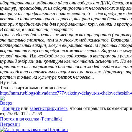
абортированных эмбрионов и/или они содержат ДНК, белки, о
культур, происходящих из абортированных человеческих эмбрионо
вакцины для профилактики полиомиелита, 6 — для предупрежде
ветрянки и опоясывающего герпеса, вакцина против бешенства и
которых предназначена для профилактики кори, свинки и краснух
В статье, в частности, говорится:
Производство биологических медицинских препаратов (например
значительно сложнее, чем химических медикаментов. Бактерии,
бактериальных вакцин, могут выращиваться на простых лабора
выращивания вирусов требуются живые клетки. Вирусы не могу
живой ткани. Им необходим живой хозяин, в котором они разм
куриный эмбрион или культуры клеток тканей животных. По ве
причинам и из соображений безопасности людей, выбор клеточн
производства современных вакцин весьма невелик. Например, ви
растет только на культуре клеток человека...
Ну и т.д.
Текст с картинками и видео тута:
http://nnm.ru/blogs/shivadance777/vakciny-delayut-iz-chelovecheskih-
Вверх
Войдите
или
зарегистрируйтесь
, чтобы отправлять комментари
вт, 25/09/2012 - 21:59
Постоянная ссылка (Permalink)
Петрович