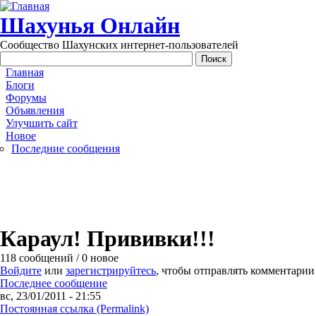
Перейти к основному содержанию
Шахунья Онлайн
Сообщество Шахунских интернет-пользователей
Main menu
Главная
Блоги
Форумы
Объявления
Улучшить сайт
Новое
Последние сообщения
Караул! Прививки!!!
118 сообщений / 0 новое
Войдите
или
зарегистрируйтесь
, чтобы отправлять комментарии
Последнее сообщение
вс, 23/01/2011 - 21:55
Постоянная ссылка (Permalink)