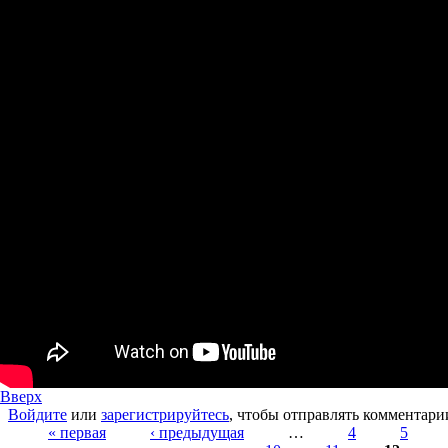
Вверх
Войдите
или
зарегистрируйтесь
, чтобы отправлять комментари
Страницы
« первая
‹ предыдущая
…
4
5