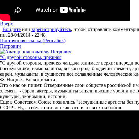
Вверх
Войдите
или
зарегистрируйтесь
, чтобы отправлять комментари
пн, 28/04/2014 - 22:48
Постоянная ссылка (Permalink)
Петрович
"С другой стороны, прежняя
"С другой стороны, прежняя чандала занимает верхи: впереди в
богохульники, имморалисты, всякого рода бродячий элемент, ар
евреи, музыканты, в сущности все ославленные человеческие кл
Ф. Ницше. Воля к власти.
Это о нас он пишет. Отверженные слои общества российской и
элемент - евреи, актеры, музыканты заняли высшие уровни не то
культуры, экономики, истории.
Еще в Советском Союзе появились "заслушанные артисты без п
СССР... Ну, а сейчас они вон как загоняют всех на бойню