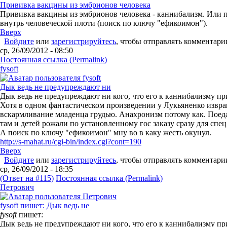
Прививка вакцины из эмбрионов человека
Прививка вакцины из эмбрионов человека - каннибализм. Или 
внутрь человеческой плоти (поиск по ключу "ефикоимон").
Вверх
Войдите
или
зарегистрируйтесь
, чтобы отправлять комментари
ср, 26/09/2012 - 08:50
Постоянная ссылка (Permalink)
fysoft
Дык ведь не предупреждают ни
Дык ведь не предупреждают ни кого, что его к каннибализму п
Хотя в одном фантастическом произведении у Лукьяненко извр
вскармливание младенца грудью. Анахронизм потому как. Поеда
там и детей рожали по установленному гос заказу сразу для спе
А поиск по ключу "ефикоимон" мну во в каку жесть окунул.
http://s-mahat.ru/cgi-bin/index.cgi?cont=190
Вверх
Войдите
или
зарегистрируйтесь
, чтобы отправлять комментари
ср, 26/09/2012 - 18:35
(Ответ на #115)
Постоянная ссылка (Permalink)
Петрович
fysoft пишет: Дык ведь не
fysoft
пишет:
Дык ведь не предупреждают ни кого, что его к каннибализму п