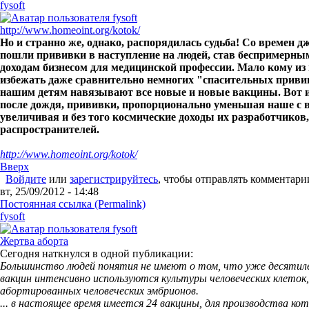
fysoft
http://www.homeoint.org/kotok/
Но и странно же, однако, распорядилась судьба! Со времен 
пошли прививки в наступление на людей, став беспримерн
доходам бизнесом для медицинской профессии. Мало кому из 
избежать даже сравнительно немногих "спасительных прививо
нашим детям навязывают все новые и новые вакцины. Вот 
после дождя, прививки, пропорционально уменьшая наше с в
увеличивая и без того космические доходы их разработчиков
распространителей.
http://www.homeoint.org/kotok/
Вверх
Войдите
или
зарегистрируйтесь
, чтобы отправлять комментари
вт, 25/09/2012 - 14:48
Постоянная ссылка (Permalink)
fysoft
Жертва аборта
Сегодня наткнулся в одной публикации:
Большинство людей понятия не имеют о том, что уже десятил
вакцин интенсивно используются культуры человеческих клеток
абортированных человеческих эмбрионов.
... в настоящее время имеется 24 вакцины, для производства к