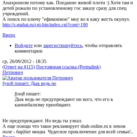
Анахронизм потому как. Поедание живой плоти :) Хотя там и
детей рожали по установленному гос заказу сразу для спец
учреждений.
А поиск по ключу "ефикоимон" мну во в каку жесть окунул.
http://s-mahat.ru/cgi-bin/index.cgi?cont=190
Вверх
Войдите
или
зарегистрируйтесь
, чтобы отправлять
комментарии
ср, 26/09/2012 - 18:35
(Ответ на #115)
Постоянная ссылка (Permalink)
Петрович
fysoft пишет: Дык ведь не
fysoft
пишет:
Дык ведь не предупреждают ни кого, что его к
каннибализму приобщают.
Не предупреждают. Но ведь ты узнал.
А еще поищи что такое рекламирует shah-online.ru в левом
поле - бар|бат мицва Чудесное приключение для всей семьи!..