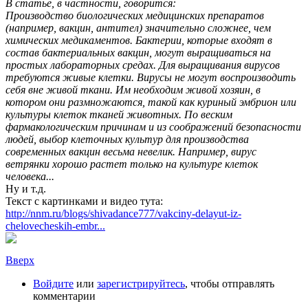
В статье, в частности, говорится:
Производство биологических медицинских препаратов
(например, вакцин, антител) значительно сложнее, чем
химических медикаментов. Бактерии, которые входят в
состав бактериальных вакцин, могут выращиваться на
простых лабораторных средах. Для выращивания вирусов
требуются живые клетки. Вирусы не могут воспроизводить
себя вне живой ткани. Им необходим живой хозяин, в
котором они размножаются, такой как куриный эмбрион или
культуры клеток тканей животных. По веским
фармакологическим причинам и из соображений безопасности
людей, выбор клеточных культур для производства
современных вакцин весьма невелик. Например, вирус
ветрянки хорошо растет только на культуре клеток
человека...
Ну и т.д.
Текст с картинками и видео тута:
http://nnm.ru/blogs/shivadance777/vakciny-delayut-iz-
chelovecheskih-embr...
Вверх
Войдите
или
зарегистрируйтесь
, чтобы отправлять
комментарии