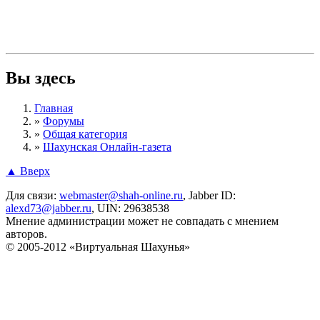
Вы здесь
Главная
»
Форумы
»
Общая категория
»
Шахунская Онлайн-газета
▲ Вверх
Для связи:
webmaster@shah-online.ru
, Jabber ID:
alexd73@jabber.ru
, UIN: 29638538
Мнение администрации может не совпадать с мнением
авторов.
© 2005-2012 «Виртуальная Шахунья»