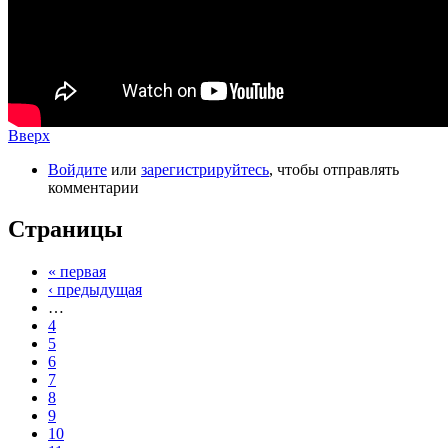
Вверх
Войдите
или
зарегистрируйтесь
, чтобы отправлять
комментарии
Страницы
« первая
‹ предыдущая
…
4
5
6
7
8
9
10