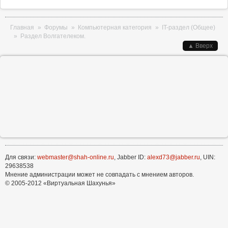
Вы здесь
Главная
»
Форумы
»
Компьютерная категория
»
IT-раздел (Общее)
»
Раздел Волгателеком.
▲ Вверх
Для связи:
webmaster@shah-online.ru
, Jabber ID:
alexd73@jabber.ru
, UIN:
29638538
Мнение администрации может не совпадать с мнением авторов.
© 2005-2012 «Виртуальная Шахунья»