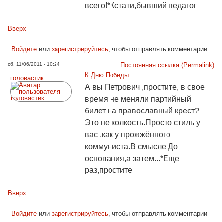
всего!*Кстати,бывший педагог
Вверх
Войдите
или
зарегистрируйтесь
, чтобы отправлять комментарии
сб, 11/06/2011 - 10:24
Постоянная ссылка (Permalink)
К Дню Победы
головастик
А вы Петрович ,простите, в свое
время не меняли партийный
билет на православный крест?
Это не колкость.Просто стиль у
вас ,как у прожжённого
коммуниста.В смысле:До
основания,а затем...*Еще
раз,простите
Вверх
Войдите
или
зарегистрируйтесь
, чтобы отправлять комментарии