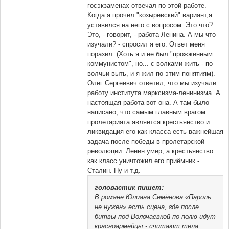
госэкзаменах отвечал по этой работе.
Когда я прочел "козыревский" вариант,я
уставился на него с вопросом: Это что?
Это, - говорит, - работа Ленина. А мы что
изучали? - спросил я его. Ответ меня
поразил. (Хоть я и не был "прожженным
коммунистом", но... с волками жить - по
волчьи выть, и я жил по этим понятиям).
Олег Сергеевич ответил, что мы изучали
работу института марксизма-ленинизма. А
настоящая работа вот она. А там было
написано, что самым главным врагом
пролетариата является крестьянство и
ликвидация его как класса есть важнейшая
задача после победы в пролетарской
революции. Ленин умер, а крестьянство
как класс уничтожил его приёмник -
Сталин. Ну и т.д.
головастик
пишет:
В романе Юлиана Семёнова «Пароль
не нужен» есть сцена, где после
битвы под Волочаевкой по полю идут
красноармейцы - считают тела