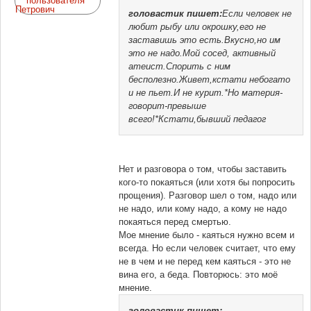
головастик
пишет:
Если человек не
любит рыбу или окрошку,его не
заставишь это есть.Вкусно,но им
это не надо.Мой сосед, активный
атеист.Спорить с ним
бесполезно.Живет,кстати небогато
и не пьет.И не курит.*Но материя-
говорит-превыше
всего!*Кстати,бывший педагог
Нет и разговора о том, чтобы заставить
кого-то покаяться (или хотя бы попросить
прощения). Разговор шел о том, надо или
не надо, или кому надо, а кому не надо
покаяться перед смертью.
Мое мнение было - каяться нужно всем и
всегда. Но если человек считает, что ему
не в чем и не перед кем каяться - это не
вина его, а беда. Повторюсь: это моё
мнение.
головастик
пишет: