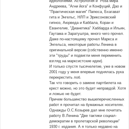
идеологиями. Астрология и "Роза мира"
Андреева, "Агни йога" и Конфуций, Дао и
"Практическая магия" Папюса, Бхагават
гита и Энгельс, НЛП и Эриксоновский
гипноз, Аюрведа и Каббала, Коран и
Евангелие, "Дианетика" Хаббарда и Ильин,
Гаутама и Заратуштра, много чего прочел.
Даже по-настоящему прочел Маркса и
Энгельса, некоторые работы Ленина в
оригинальной версии (собственно именно
эти "труды" и подвигли меня переменить
взгляд на марксистские идеи).
И только спустя тысячелетие, уже в новом
2001 году у меня впервые поднялась рука
перекрестить лоб.
Так что говорить о замене партбилета на
крест можно, но это будет неправдой. Хотя
и ложью не будет.
Причем большинство вышеперечисленных
работ я прочитал на бумажных носителях.
Однажды О.С.Козырев дал мне почитать
работу В.Ленина "Две тактики социал-
демократии в пролетарской революции"
1930 г. издания. А я только недавно на