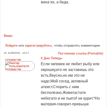
вина их, а беда.
Вверх
Войдите
или
зарегистрируйтесь
, чтобы отправлять комментарии
сб, 11/06/2011 - 10:17
Постоянная ссылка (Permalink)
К Дню Победы
головастик
Если человек не любит рыбу или
окрошку,его не заставишь это
есть.Вкусно,но им это не
надо.Мой сосед, активный
атеист.Спорить с ним
бесполезно.Живет,кстати
небогато и не пьет.И не курит.*Но
материя-говорит-превыше