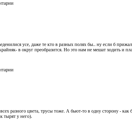
ентарии
бьеденилися усе, даже те кто в разных полях бы.. ну если б при
крайняк- в округ преобразится. Но это нам не мешат ходить и пла
ентарии
всех разного цвета, трусы тоже. А бьют-то в одну сторону - как
к тырят у него).