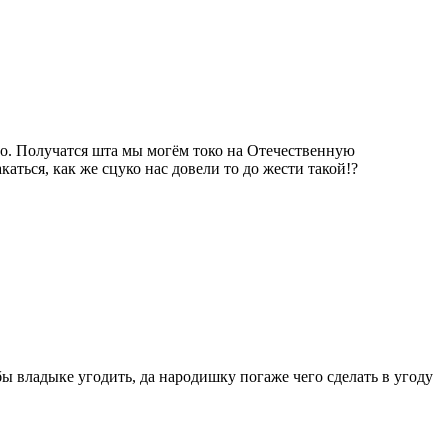
жало. Получатся шта мы могём токо на Отечественную
каться, как же сцуко нас довели то до жести такой!?
 бы владыке угодить, да народишку погаже чего сделать в угоду