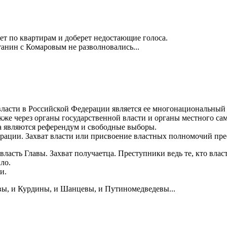
дет по квартирам и доберет недостающие голоса.
анин с Комаровым не разволновались...
власти в Российской Федерации является ее многонациональный 
акже через органы государственной власти и органы местного са
 являются референдум и свободные выборы.
ерации. Захват власти или присвоение властных полномочий прес
 власть Главы. Захват получаетца. Преступники ведь те, кто власт
ло.
и.
евы, и Курдины, и Шанцевы, и Путиномедведевы...