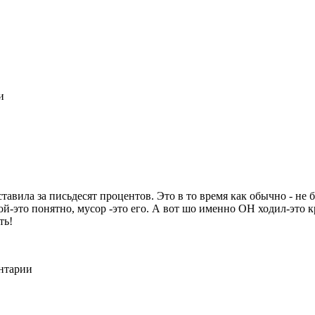
и
ила за письдесят процентов. Это в то время как обычно - не бо
-это понятно, мусор -это его. А вот шо именно ОН ходил-это к
ть!
ентарии