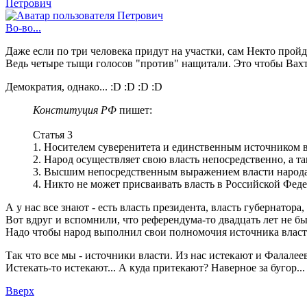
Петрович
Во-во...
Даже если по три человека придут на участки, сам Некто прой
Ведь четыре тыщи голосов "против" нащитали. Это чтобы Вахт
Демократия, однако... :D :D :D :D
Конституция РФ
пишет:
Статья 3
1. Носителем суверенитета и единственным источником 
2. Народ осуществляет свою власть непосредственно, а т
3. Высшим непосредственным выражением власти народа
4. Никто не может присваивать власть в Российской Фед
А у нас все знают - есть власть президента, власть губернатора,
Вот вдруг и вспомнили, что референдума-то двадцать лет не бы
Надо чтобы народ выполнил свои полномочия источника власт
Так что все мы - источники власти. Из нас истекают и Фалале
Истекать-то истекают... А куда притекают? Наверное за бугор...
Вверх