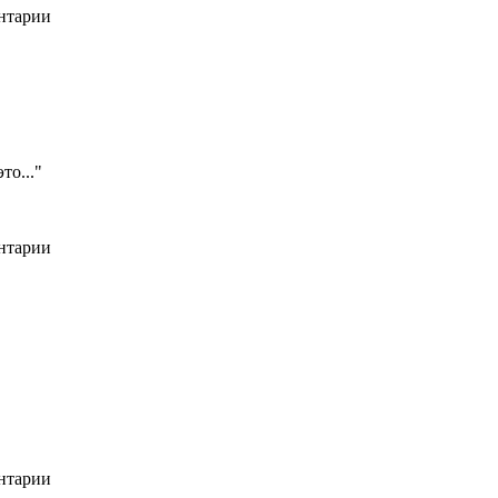
ентарии
то..."
ентарии
ентарии