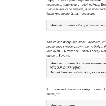
Перед телевизором люди высказывают с
поспорить, например с тобой сейчас. Ест
Высказывая свое мнение, я не претенд
дает мне право быть неправым.
o4evidez
пишет:
99% просто читают
Только два процента людей думают, е
процентов скорее умрут, но не будут д
Мне очень бы хотелось, чтобы среди мои
одном... Грустно
o4evidez
пишет:
При этом комментир
ЭТО ЖЕ ОЧЕВИДНО!
Вы зайдите на любой сайт, везде не
Кто хочет найти помои - найдет помои. 
обрящете.
o4evidez
пишет: