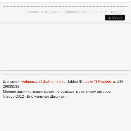
Вы здесь
Главная
»
Форумы
»
Общая категория
»
Жизнь города
▲ Вверх
Для связи:
webmaster@shah-online.ru
, Jabber ID:
alexd73@jabber.ru
, UIN:
29638538
Мнение администрации может не совпадать с мнением авторов.
© 2005-2012 «Виртуальная Шахунья»