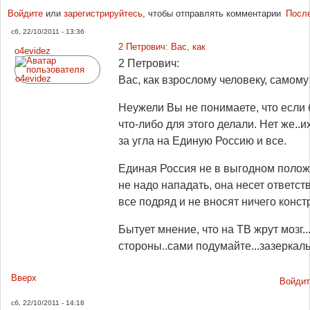
Войдите
или
зарегистрируйтесь
, чтобы отправлять комментарии
Посл
сб, 22/10/2011 - 13:36
2 Петрович: Вас, как
o4evidez
2 Петрович:
Вас, как взрослому человеку, самом
Неужели Вы не понимаете, что если
что-либо для этого делали. Нет же..и
за угла на Единую Россию и все.
Единая Россия не в выгодном положе
не надо нападать, она несет ответст
все подряд и не вносят ничего конст
Бытует мнение, что на ТВ жрут мозг..
стороны..сами подумайте...зазеркаль
Вверх
Войдит
сб, 22/10/2011 - 14:18