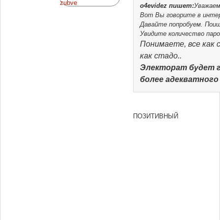
o4evidez
пишет:
Уважае
Вот Вы говорите в инте
Давайте попробуем. Поищ
Увидите количество паро
Понимаете, все как 
как стадо..
Электорат будет г
более адекватного
ПОЗИТИВНЫЙ