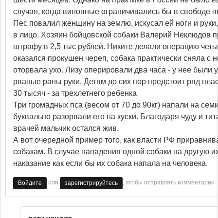
случая, когда виновные ограничивались бы в свободе п
Пес повалил женщину на землю, искусал ей ноги и руки
в лицо. Хозяин бойцовской собаки Валерий Неклюдов п
штрафу в 2,5 тыс рублей. Никите делали операцию четы
оказался прокушен череп, собака практически сняла с н
оторвала ухо. Лизу оперировали два часа - у нее были 
рваные раны руки. Детям до сих пор предстоит ряд пла
30 тысяч - за трехлетнего ребенка
Три громадных пса (весом от 70 до 90кг) напали на сем
буквально разорвали его на куски. Благодаря чуду и ти
врачей мальчик остался жив.
А вот очередной пример того, как власти РФ приравнив
собакам. В случае нападения одной собаки на другую и
наказание как если бы их собака напала на человека.
или
, чтобы отправлять комментарии
Войдите
зарегистрируйтесь