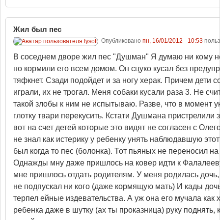
Жил был пес
Опубликовано
пн, 16/01/2012 - 10:53
поль
В соседнем дворе жил пес "Душман" Я думаю ни кому 
но кормили его всем домом. Он сцуко кусал без предуп
тяфкнет. Сзади подойдет и за ногу херак. Причем дети с
играли, их не трогал. Меня собаки кусали раза 3. Не счи
такой злобы к ним не испытываю. Разве, что в момент у
глотку твари перекусить. Кстати Душмана пристрелили з
вот на счет детей которые это видят не согласен с Оле
не знал как истерику у ребенку унять наблюдавшую этот
был когда то пес (болонка). Тот пьяных не переносил на 
Однажды мну даже пришлось на ковер идти к Фалалееву 
мне пришлось отдать родителям. У меня родилась дочь, 
не подпускал ни кого (даже кормящую мать) И кады дочь
терпел ейные издевательства. А уж она его мучала как 
ребенка даже в шутку (ах ты проказница) руку поднять, 