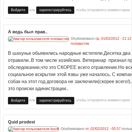
или
, чтобы отправлять комментарии
Войдите
зарегистрируйтесь
А ведь был прав..
Опубликовано
ср, 01/02/2012 - 21:12
головастик
В шахунье обьявились народные мстители.Десятка два 
отравили..В том числе хозяйских. Ветеринар признал п
обследовании,что это СКОРЕЕ всего отравление.Но вск
социальное вскрытие этой язвы уже началось. С компа
собак на этот год договора не заключили(скорее всего!)
это происки адинистрации..
или
, чтобы отправлять комментарии
Войдите
зарегистрируйтесь
Quid prodest
Опубликовано
чт, 02/02/2012 - 05:57
польз