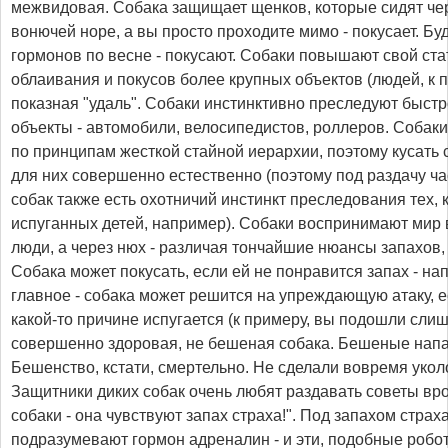
межвидовая. Собака защищает щенков, которые сидят чер
вонючей норе, а вы просто проходите мимо - покусает. Бу
гормонов по весне - покусают. Собаки повышают свой стат
облаивания и покусов более крупных объектов (людей, к п
показная "удаль". Собаки инстинктивно преследуют быст
объекты - автомобили, велосипедистов, роллеров. Собак
по принципам жесткой стайной иерархии, поэтому кусать
для них совершенно естественно (поэтому под раздачу ча
собак также есть охотничий инстинкт преследования тех, к
испуганных детей, например). Собаки воспринимают мир 
люди, а через нюх - различая тончайшие нюансы запахов
Собака может покусать, если ей не понравится запах - на
главное - собака может решится на упреждающую атаку, е
какой-то причине испугается (к примеру, вы подошли слиш
совершенно здоровая, не бешеная собака. Бешеные напа
Бешенство, кстати, смертельно. Не сделали вовремя уколо
Защитники диких собак очень любят раздавать советы вро
собаки - она чувствуют запах страха!". Под запахом страх
подразумевают гормон адреналин - и эти, подобные робо