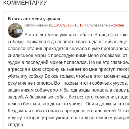
КОММЕНТАРИИ
В пять лет меня укусила
Опубликовано
вс, 15/01/2012 - 18:10
пользователем
koz-oleg
В пять лет меня укусила собака. В лицо (так как 
собаку). Заикался я до первого класса, да и сейчас еще
словосочетания приходится сначала в уме проговарива
снились кошмары с преследующими меня собаками, от к
чудом в последний момент спасался. Но не это главное
агрессия в мою сторону вызывает во мне приступ такого
убить эту собаку. Боюсь только, чтобы в этот момент ещ
руку мне не попался. Вот таковы итоги собачьих укусов
защитникам собачек хотя бы однажды попасть в свору
зверей. А бездомных собак, без всякого сомнения, надо
нечего бояться, что дети это увидят. Они и должны это ви
бездомная собака опасна прежде всего для детей. Я ка
внучку, которая утром уходит в школу по темным улица
свадеб.