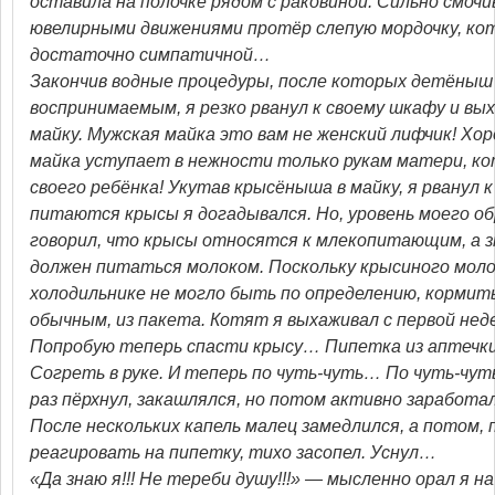
оставила на полочке рядом с раковиной. Сильно смочив
ювелирными движениями протёр слепую мордочку, кот
достаточно симпатичной…
Закончив водные процедуры, после которых детёныш 
воспринимаемым, я резко рванул к своему шкафу и вых
майку. Мужская майка это вам не женский лифчик! Хо
майка уступает в нежности только рукам матери, к
своего ребёнка! Укутав крысёныша в майку, я рванул к
питаются крысы я догадывался. Но, уровень моего о
говорил, что крысы относятся к млекопитающим, а
должен питаться молоком. Поскольку крысиного моло
холодильнике не могло быть по определению, кормить
обычным, из пакета. Котят я выхаживал с первой нед
Попробую теперь спасти крысу… Пипетка из аптечки
Согреть в руке. И теперь по чуть-чуть… По чуть-чу
раз пёрхнул, закашлялся, но потом активно заработ
После нескольких капель малец замедлился, а потом,
реагировать на пипетку, тихо засопел. Уснул…
«Да знаю я!!! Не тереби душу!!!» — мысленно орал я на