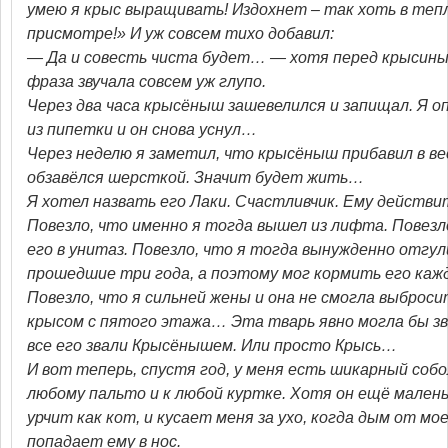
умею я крыс выращивать! Издохнет – так хоть в тепл
присмотре!» И уж совсем тихо добавил:
— Да и совесть чиста будет… — хотя перед крыси
фраза звучала совсем уж глупо.
Через два часа крысёныш зашевелился и запищал. Я о
из пипетки и он снова уснул…
Через неделю я заметил, что крысёныш прибавил в вес
обзавёлся шерсткой. Значит будет жить…
Я хотел назвать его Лаки. Счастливчик. Ему действи
Повезло, что именно я тогда вышел из лифта. Повезл
его в унитаз. Повезло, что я тогда вынужденно отгул
прошедшие три года, а поэтому мог кормить его каж
Повезло, что я сильней жены и она не смогла выброси
крысом с пятого этажа… Эта тварь явно могла бы з
все его звали Крысёнышем. Или просто Крысь…
И вот теперь, спустя год, у меня есть шикарный собо
любому пальто и к любой куртке. Хотя он ещё малень
урчит как кот, и кусает меня за ухо, когда дым от м
попадает ему в нос.