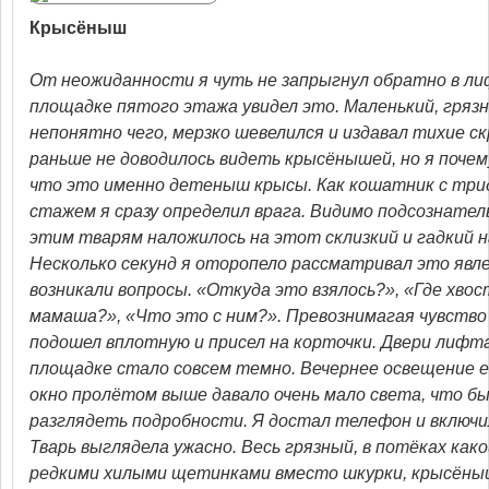
Крысёныш
От неожиданности я чуть не запрыгнул обратно в ли
площадке пятого этажа увидел это. Маленький, гряз
непонятно чего, мерзко шевелился и издавал тихие ск
раньше не доводилось видеть крысёнышей, но я почем
что это именно детеныш крысы. Как кошатник с т
стажем я сразу определил врага. Видимо подсознате
этим тварям наложилось на этот склизкий и гадкий на
Несколько секунд я оторопело рассматривал это явле
возникали вопросы. «Откуда это взялось?», «Где хвос
мамаша?», «Что это с ним?». Превознимагая чувство
подошел вплотную и присел на корточки. Двери лифта
площадке стало совсем темно. Вечернее освещение е
окно пролётом выше давало очень мало света, что б
разглядеть подробности. Я достал телефон и включи
Тварь выглядела ужасно. Весь грязный, в потёках како
редкими хилыми щетинками вместо шкурки, крысёны