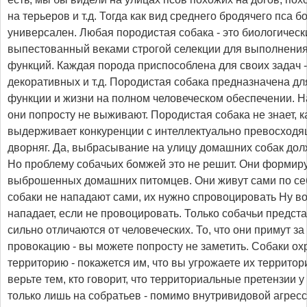
на терьеров и т.д. Тогда как вид среднего бродячего пса 
универсален. Любая породистая собака - это биологическ
выпестованный веками строгой селекции для выполнени
функций. Каждая порода приспособлена для своих задач -
декоративных и т.д. Породистая собака предназначена д
функции и жизни на полном человеческом обеспечении. Н
они попросту не выживают. Породистая собака не знает, ка
выдерживает конкуренции с интеллектуально превосходя
дворняг. Да, выбрасывание на улицу домашних собак дол
Но проблему собачьих бомжей это не решит. Они формиру
выброшенных домашних питомцев. Они живут сами по себ
собаки не нападают сами, их нужно спровоцировать Ну во
нападает, если не провоцировать. Только собачьи предст
сильно отличаются от человеческих. То, что они примут з
провокацию - вы можете попросту не заметить. Собаки о
территорию - покажется им, что вы угрожаете их территори
верьте тем, кто говорит, что территориальные претензии 
только лишь на собратьев - помимо внутривидовой агресс