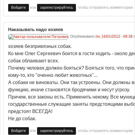
или
, чтобы отправлять комментарии
Войдите
зарегистрируйтесь
Наказывать надо хозяев
Опубликовано
пн, 16/01/2012 - 08:38
п
хозяев безпривязных собак.
Ко мне Олег Сергеевич боится в гости ходить - около д
собак облаивают всех.
Почему человек должен бояться? Бояться того, что при
кому-то, кто "оченно любит жевотных"...
А собаки не виноваты. Они так устроены. Они должны 
функцию, иначе становятся бродячими и несут угрозу.
Причем, все законы есть. Применить некому. Все муни
государственные служащие заняты предстоящими выб
предстоят ВСЕГДА!
Не до собак.
или
, чтобы отправлять комментарии
Войдите
зарегистрируйтесь