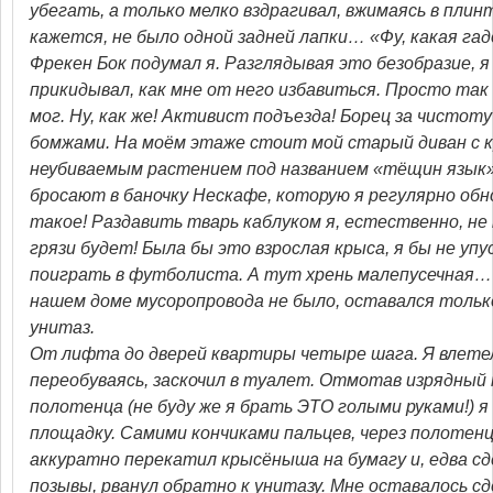
убегать, а только мелко вздрагивал, вжимаясь в плинт
кажется, не было одной задней лапки… «Фу, какая гад
Фрекен Бок подумал я. Разглядывая это безобразие, 
прикидывал, как мне от него избавиться. Просто так
мог. Ну, как же! Активист подъезда! Борец за чистоту
бомжами. На моём этаже стоит мой старый диван с к
неубиваемым растением под названием «тёщин язык» 
бросают в баночку Нескафе, которую я регулярно обн
такое! Раздавить тварь каблуком я, естественно, не
грязи будет! Была бы это взрослая крыса, я бы не у
поиграть в футболиста. А тут хрень малепусечная… 
нашем доме мусоропровода не было, оставался тольк
унитаз.
От лифта до дверей квартиры четыре шага. Я влетел
переобуваясь, заскочил в туалет. Отмотав изрядный 
полотенца (не буду же я брать ЭТО голыми руками!) я
площадку. Самими кончиками пальцев, через полотенц
аккуратно перекатил крысёныша на бумагу и, едва с
позывы, рванул обратно к унитазу. Мне оставалось с