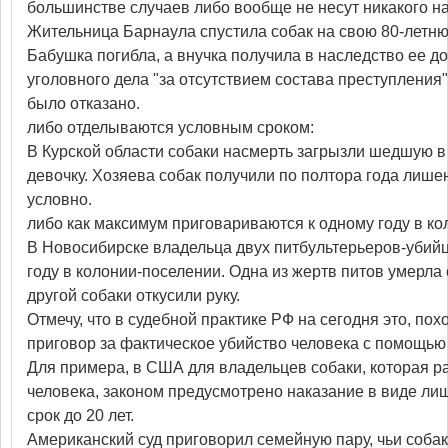
большинстве случаев либо вообще не несут никакого н
Жительница Барнаула спустила собак на свою 80-летню
Бабушка погибла, а внучка получила в наследство ее д
уголовного дела "за отсутствием состава преступления
было отказано.
либо отделываются условным сроком:
В Курской области собаки насмерть загрызли шедшую в
девочку. Хозяева собак получили по полтора года лиш
условно.
либо как максимум приговариваются к одному году в ко
В Новосибирске владельца двух питбультерьеров-убийц
году в колонии-поселении. Одна из жертв питов умерла
другой собаки откусили руку.
Отмечу, что в судебной практике РФ на сегодня это, пох
приговор за фактическое убийство человека с помощью
Для примера, в США для владельцев собаки, которая ра
человека, законом предусмотрено наказание в виде ли
срок до 20 лет.
Американский суд приговорил семейную пару, чьи соба