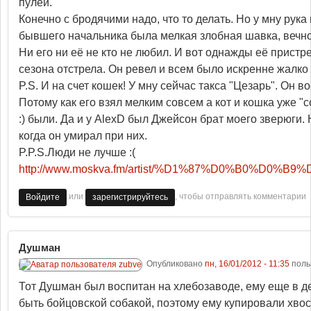
пулей.
Конечно с бродячими надо, что то делать. Но у мну рука
бывшего начальника была мелкая злобная шавка, вечн
Ни его ни её не кто не любил. И вот однажды её пристр
сезона отстрела. Он ревел и всем было искренне жалко и
P.S. И на счет кошек! У мну сейчас такса "Цезарь". Он 
Потому как его взял мелким совсем а кот и кошка уже 
:) были. Да и у AlexD был Джейсон брат моего зверюги.
когда он умирал при них.
P.P.S.Люди не лучше :(
http://www.moskva.fm/artist/%D1%87%D0%B0%D0%B9%
или
, чтобы отправлять комментарии
Войдите
зарегистрируйтесь
Душман
Опубликовано
пн, 16/01/2012 - 11:35
поль
Тот Душман был воспитан на хлебозаводе, ему еще в д
быть бойцовской собакой, поэтому ему купировали хвос