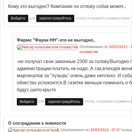
Кому это выгодно? Компании по отлову собак может...
или
, чтобы отправлять комментарии
Войдите
зарегистрируйтесь
Фирме "Фауна НН"-это не выгодно..
Опубликовано
чт, 02/02/2012 - 
головастик
-не получат свои законные 2300 за голову.Выгодно 
администрации-платить не надо. А так,втихаря моч
маргиналов за "пузырь"-очень даже неплохо. И соб
обчество успокоится.В газетке меньше поминать о 
будут..шито-крыто
или
, чтобы отправлять коммент
Войдите
зарегистрируйтесь
О сострадании к живности
Опубликовано
чт, 02/02/2012 - 07:47
польз