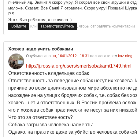
пчелиный яд. Значит я скоро умру. Я собрал все свои игрушки и отд
моложе. Сказал: Все Саня! Я отравлен. Скоро умру! Прощай! Шурка
P.S.
Это я был ребенком, а не пчела :).
или
, чтобы отправлять комментарии
Войдите
зарегистрируйтесь
Хозяев надо учить собаками
Опубликовано
пн, 16/01/2012 - 18:31
пользователем
koz-oleg
http://lj.rossia.org/users/smertsobakam/1749.html
Ответственность владельцев собак
Ответственность за поведение собак несут их хозяева.
причине во всем цивилизованном мире абсолютно не д
нахождение на улицах бродячих собак, т.е. собак без хо
хозяев - нет и ответственных. В России проблема ослож
что и хозяева собак практически не несут за них никако
Что это за ответственность?
Собака загрызла человека насмерть:
Однако, на практике даже за убийство человека собакой