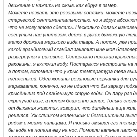
движение и нажать на смыв, как вдруг я замер.
Можете назвать это розовыми соплями, можете назв
старческой сентиментальностью, но я вдруг абсолют
что не могу этого сделать. Несколько долгих мгнове
согнутым над унитазом, держа в руках бумажную люль
мелко дрожала мерзкого вида тварь. А потом, уже при
какой грандиозный скандал закатит мне моя благове
развернулся к раковине. Осторожно положив крысёны
раковины, я включил воду. Постарался настроить на
а потом, вспомнив что у крыс температура тела выш
тёпленькой. Одев жонины резиновые перчатки для руч
маразматик, конечно, но не идиот что бы заразу подх
крысёныша под слабенькую струю воды. Он пару раз д
скрипучий визг, а потом блаженно затих. Только сле
от дыхания животик, говорил, что дитёныш еще жив. 
решился. Уж слишком маленьким и беззащитным выгл
рядом с моими пальцами. Я только омывал его тельце
бы вода не попала ему на нос. Помогли ватные палоч