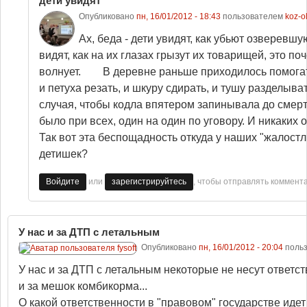
дети увидят
Опубликовано
пн, 16/01/2012 - 18:43
пользователем
koz-o
Ах, беда - дети увидят, как убьют озверевшу
видят, как на их глазах грызут их товарищей, это поч
волнует. В деревне раньше приходилось помогать
и петуха резать, и шкуру сдирать, и тушу разделыва
случая, чтобы кодла впятером запинывала до смерт
было при всех, один на один по уговору. И никаких 
Так вот эта беспощадность откуда у наших "жалост
детишек?
или
, чтобы отправлять коммент
Войдите
зарегистрируйтесь
У нас и за ДТП с летальным
Опубликовано
пн, 16/01/2012 - 20:04
поль
У нас и за ДТП с летальным некоторые не несут ответств
и за мешок комбикорма...
О какой ответственности в "правовом" государстве идет