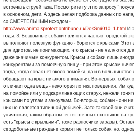
встречать струей газа. Посмотрите гугл по запросу "покус
в основном, дети. А здесь целая подборка данных по нап
со СМЕРТЕЛЬНЫМ исходом -
http://www.animalsprotectiontribune.ru/DokSmi010_1.html
И это только 2009-2010 годы. 3. Бездомные собаки являются частью городской экосистемы и выполняют полезную функцию - борются с крысами Этот аргумент совсем уж для идиотов, не понимающих, что крысы - не являются для собак добычей и даже значимым конкурентом. Крысы и собаки лишь иногда могут становиться конкурентами за помоечную пищу - при этом крысам ничего не мешает питаться тогда, когда собак нет около помойки, да и в большинстве случаев собаки не обращают на крыс никакого внимания. Во-первых, собак от их защитников отличает одна вещь - некоторая логика поведения. Им куда проще отожраться на помойке или у подкармливающих старух, нежели гоняться на мелкими крысами по углам и закоулкам. Во-вторых, собаки - они не кошки, и крыса для них не является типичной добычей. Зато таковой они считают самих кошек, уничтожая, таким образом, естественных охотников на крыс и голубей (которые есть "крысы с крыльями", тоже разносчики заразы). Оставляя еду, сердобольные граждане кормят не только собак, но, одновременно, и крыс! Подкармливание собак сердобольными гражданами сейчас является чуть ли не основной причиной небывалого размножения крыс. Происходит это как в Москве, где собак не отлавливают по причине проведения программы стерилизации бездомных животных, так и во многих других городах России, где отлов не ведётся по причине халатного отношения властей к выполнению своих обязанностей. Логика подсказывает, что если бы люди не наблюдали на улице бездомных собак, никому не приходило бы в голову оставлять п