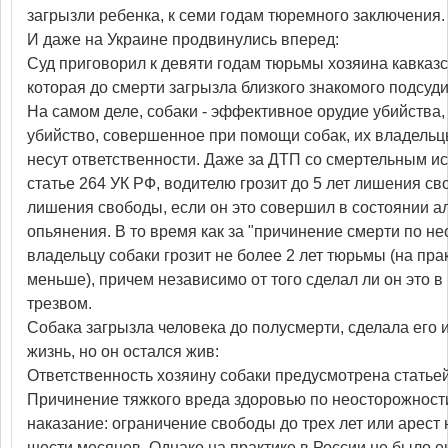
загрызли ребенка, к семи годам тюремного заключения.
И даже на Украине продвинулись вперед:
Суд приговорил к девяти годам тюрьмы хозяина кавказс
которая до смерти загрызла близкого знакомого подсуд
На самом деле, собаки - эффективное орудие убийства,
убийство, совершенное при помощи собак, их владельц
несут ответственности. Даже за ДТП со смертельным ис
статье 264 УК РФ, водителю грозит до 5 лет лишения св
лишения свободы, если он это совершил в состоянии а
опьянения. В то время как за "причинение смерти по н
владельцу собаки грозит не более 2 лет тюрьмы (на прак
меньше), причем независимо от того сделал ли он это в
трезвом.
Собака загрызла человека до полусмерти, сделала его
жизнь, но он остался жив:
Ответственность хозяину собаки предусмотрена статьей 
Причинение тяжкого вреда здоровью по неосторожност
наказание: ограничение свободы до трех лет или арест н
шести месяцев. Однако на практике в России не было е