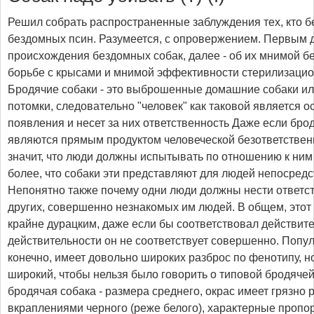
Решил собрать распространенные заблуждения тех, кто 
бездомных псин. Разумеется, с опровержением. Первым д
происхождения бездомных собак, далее - об их мнимой б
борьбе с крысами и мнимой эффективности стерилизацио
Бродячие собаки - это выброшенные домашние собаки ил
потомки, следовательно "человек" как таковой является 
появления и несет за них ответственность Даже если бро
являются прямым продуктом человеческой безответственн
значит, что люди должны испытывать по отношению к ним к
более, что собаки эти представляют для людей непосред
Непонятно также почему одни люди должны нести ответст
других, совершенно незнакомых им людей. В общем, этот
крайне дурацким, даже если бы соответствовал действите
действительности он не соответствует совершенно. Попул
конечно, имеет довольно широких разброс по фенотипу, н
широкий, чтобы нельзя было говорить о типовой бродячей
бродячая собака - размера среднего, окрас имеет грязно 
вкраплениями черного (реже белого), характерные пропор