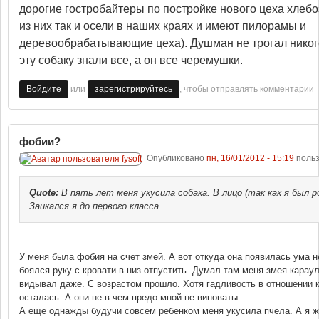
дорогие гостробайтеры по постройке нового цеха хлебо
из них так и осели в наших краях и имеют пилорамы и
деревообрабатывающие цеха). Душман не трогал никог
эту собаку знали все, а он все черемушки.
или
, чтобы отправлять комментарии
Войдите
зарегистрируйтесь
фобии?
Опубликовано
пн, 16/01/2012 - 15:19
поль
Quote:
В пять лет меня укусила собака. В лицо (так как я был р
Заикался я до первого класса
.
У меня была фобия на счет змей. А вот откуда она появилась ума 
боялся руку с кровати в низ отпустить. Думал там меня змея караул
видывал даже. С возрастом прошло. Хотя гадливость в отношении 
осталась. А они не в чем предо мной не виноваты.
А еще однажды будучи совсем ребенком меня укусила пчела. А я же