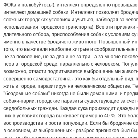
ФОКа и полюбуйтесь!), интеллект определенно превыша
интеллект домашней собаки. Интеллект позволяет бродяч
сложных городских условиях и учиться, наблюдая за чело
использования городского транспорта). Все эти признаки 
длительного отбора, приспособления собак к условиям с
именно в качестве бродячего животного. Повышенный инт
того, что выживали наиболее хитрые и сообразительные 
не за поколение, не за два и не за три - а за многие поко
псов в городской среде, параллельно с человеком. Попул
возможно, отчасти подпитывается выброшенными животны
совершенно самодостаточна - это как бы отдельный вид,
жить в городе, паразитируя на человеческом обществе. Т
"бездомные собаки" никогда не были домашними, и предки
собаки-парии, городские паразиты существующие за счет 
сердобольных граждан. Каждая сука производит дважды в 
них в условиях города выживает примерно 40 %. Это бол
воспроизводства и роста популяции. Если бы бродячие с
в основном, из выброшенных - разброс признаков был бы
есть, мы бы видели на улицах псов похожих на догов, пох