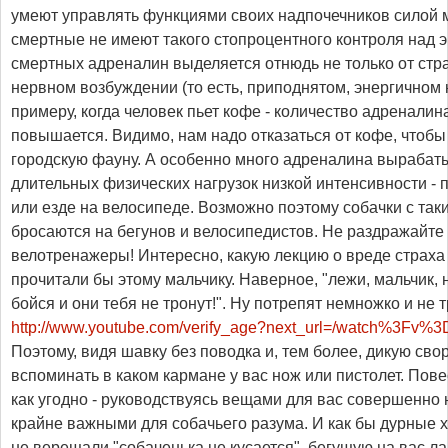
умеют управлять функциями своих надпочечников силой 
смертные не имеют такого стопроцентного контроля над 
смертных адреналин выделяется отнюдь не только от стр
нервном возбуждении (то есть, приподнятом, энергичном 
примеру, когда человек пьет кофе - количество адреналин
повышается. Видимо, нам надо отказаться от кофе, чтобы
городскую фауну. А особенно много адреналина вырабат
длительных физических нагрузок низкой интенсивности - п
или езде на велосипеде. Возможно поэтому собачки с та
бросаются на бегунов и велосипедистов. Не раздражайте 
велотренажеры! Интересно, какую лекцию о вреде страха
прочитали бы этому мальчику. Наверное, "лежи, мальчик, 
бойся и они тебя не тронут!". Ну потрепят немножко и не тр
http://www.youtube.com/verify_age?next_url=/watch%3Fv%
Поэтому, видя шавку без поводка и, тем более, дикую сво
вспоминать в каком кармане у вас нож или пистолет. Пове
как угодно - руководствуясь вещами для вас совершенно
крайне важными для собачьего разума. И как бы дурные 
не верещали "собаченька не кусается", бегущую на вас 