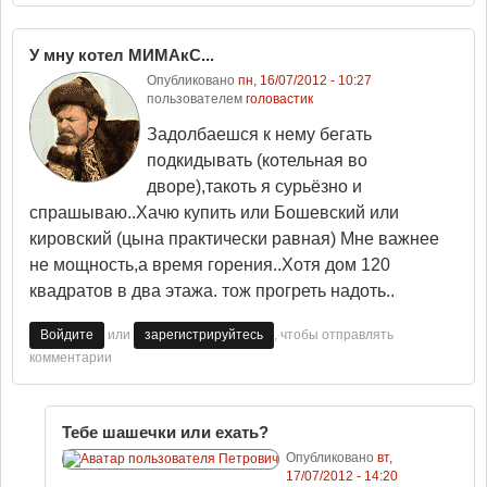
У мну котел МИМАкС...
Опубликовано
пн, 16/07/2012 - 10:27
пользователем
головастик
Задолбаешся к нему бегать
подкидывать (котельная во
дворе),такоть я сурьёзно и
спрашываю..Хачю купить или Бошевский или
кировский (цына практически равная) Мне важнее
не мощность,а время горения..Хотя дом 120
квадратов в два этажа. тож прогреть надоть..
или
, чтобы отправлять
Войдите
зарегистрируйтесь
комментарии
Тебе шашечки или ехать?
Опубликовано
вт,
17/07/2012 - 14:20