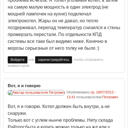
проблема исчезла. Я топил угольный котел, а затем
на самую малую мощность в один электрод (не
мощней лампочек на кухне) подключал
электрокотел. Жары он не давал, но тепло
потдерживал, перепад температур снизился и стены
промерзать перестали. По отдельности КПД
системы все таки был видимо ниже. Конечно в
морозы серьезные от него толку не было :)
или
, чтобы отправлять
Войдите
зарегистрируйтесь
комментарии
Вот, я и говорю
Опубликовано
ср, 18/07/2012 -
13:41
пользователем
Петрович
Вот, я и говорю. Котел должен быть внутри, а не
снаружи.
Только вот с углем нынче проблемы. Нету склада
Райтопсбыта и купить можно только на жд или у