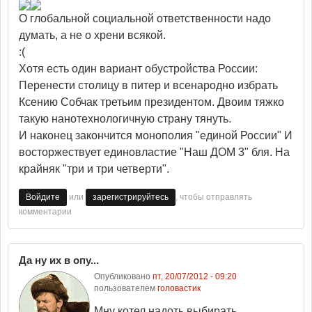
О глобальной социальной ответственности надо
думать, а не о хрени всякой.
:(
Хотя есть один вариант обустройства России:
Перенести столицу в питер и всенародно избрать
Ксению Собчак третьим президентом. Двоим тяжко
такую нанотехнологичную страну тянуть.
И наконец закончится монополия "единой России" И
восторжествует единовластие "Наш ДОМ 3" бля. На
крайняк "три и три четверти".
или
, чтобы отправлять
Войдите
зарегистрируйтесь
комментарии
Да ну их в опу...
Опубликовано
пт, 20/07/2012 - 09:20
пользователем
головастик
Мну котел надоть выбирать