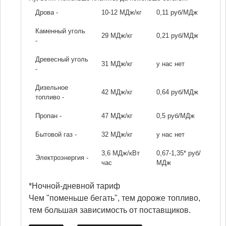
Дрова -
10-12 МДж/кг
0,11 руб/МДж
Каменный уголь
29 МДж/кг
0,21 руб/МДж
-
Древесный уголь
31 МДж/кг
у нас нет
-
Дизельное
42 МДж/кг
0,64 руб/МДж
топливо -
Пропан -
47 МДж/кг
0,5 руб/МДж
Бытовой газ -
32 МДж/кг
у нас нет
3,6 МДж/кВт
0,67-1,35* руб/
Электроэнергия -
час
МДж
*Ночной-дневной тариф
Чем "поменьше бегать", тем дороже топливо,
тем большая зависимость от поставщиков.