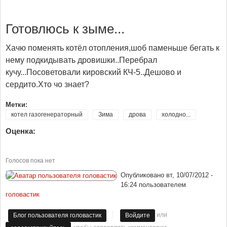
Готовлюсь к зыме...
Хачю поменять котёл отопления,шоб паменьше бегать к
нему подкидывать дровишки..Перебрал
кучу...Посоветовали кировский КЧ-5..Дешово и
сердито.Хто чо знает?
Метки:
котел газогенераторный
Зима
дрова
холодно...
Оценка:
Голосов пока нет
Опубликовано
вт, 10/07/2012 -
16:24
пользователем
головастик
или
Блог пользователя головастик
Войдите