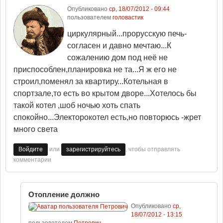
Опубликовано
ср, 18/07/2012 - 09:44
пользователем
головастик
циркулярный...прорусскую печь-
согласен и давно мечтаю...К
сожалению дом под неё не
приспособлен,планировка не та...Я ж его не
строил,поменял за квартиру...Котельная в
спортзале,то есть во крытом дворе...Хотелось бы
такой котел ,шоб ночью хоть спать
спокойно...Электорокотел есть,но повторюсь -жрет
много света
или
, чтобы отправлять
Войдите
зарегистрируйтесь
комментарии
Отопление должно
Опубликовано
ср,
18/07/2012 - 13:15
пользователем
Петрович