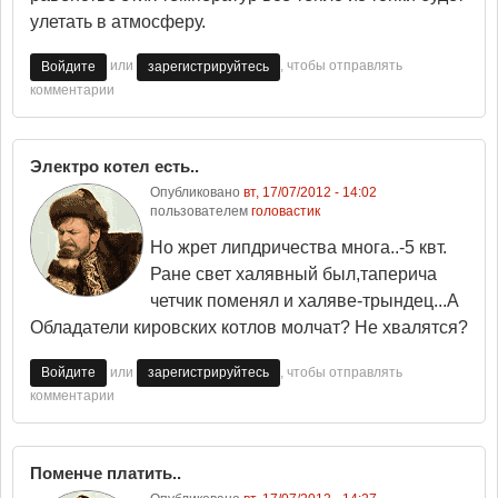
улетать в атмосферу.
или
, чтобы отправлять
Войдите
зарегистрируйтесь
комментарии
Электро котел есть..
Опубликовано
вт, 17/07/2012 - 14:02
пользователем
головастик
Но жрет липдричества многа..-5 квт.
Ране свет халявный был,таперича
четчик поменял и халяве-трындец...А
Обладатели кировских котлов молчат? Не хвалятся?
или
, чтобы отправлять
Войдите
зарегистрируйтесь
комментарии
Поменче платить..