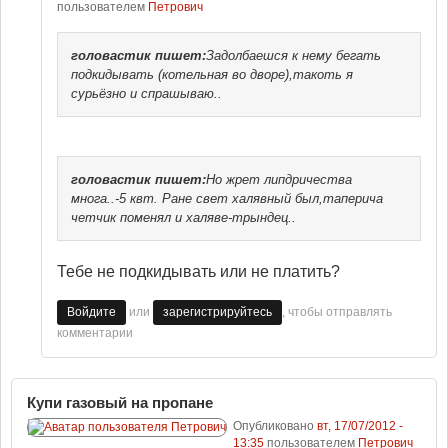
пользователем
Петрович
головастик
пишет:
Задолбаешся к нему бегать
подкидывать (котельная во дворе),такоть я
сурьёзно и спрашываю..
головастик
пишет:
Но жрет липдричества
многа..-5 квт. Ране свет халявный был,таперича
четчик поменял и халяве-трындец..
Тебе не подкидывать или не платить?
или
, чтобы отправлять
Войдите
зарегистрируйтесь
комментарии
Купи газовый на пропане
Опубликовано
вт, 17/07/2012 -
13:35
пользователем
Петрович