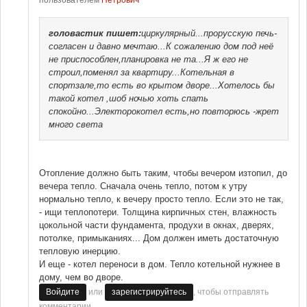
головастик
пишет:
циркулярный...прорусскую печь-
согласен и давно мечтаю...К сожалению дом под неё
не приспособлен,планировка не та...Я ж его не
строил,поменял за квартиру...Котельная в
спортзале,то есть во крытом дворе...Хотелось бы
такой котел ,шоб ночью хоть спать
спокойно...Электорокотел есть,но повторюсь -жрет
много света
Отопление должно быть таким, чтобы вечером изтопил, до
вечера тепло. Сначала очень тепло, потом к утру
нормально тепло, к вечеру просто тепло. Если это не так,
- ищи теплопотери. Толщина кирпичных стен, влажность
цокольной части фундамента, продухи в окнах, дверях,
потолке, примыканиях... Дом должен иметь достаточную
тепловую инерцию.
И еще - котел переноси в дом. Тепло котельной нужнее в
дому, чем во дворе.
или
, чтобы отправлять
Войдите
зарегистрируйтесь
комментарии