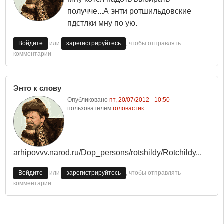
получче...А энти ротшильдовские
пдстлки мну по ую.
или
, чтобы отправлять
Войдите
зарегистрируйтесь
комментарии
Энто к слову
Опубликовано
пт, 20/07/2012 - 10:50
пользователем
головастик
arhipovvv.narod.ru/Dop_persons/rotshildy/Rotchildy...
или
, чтобы отправлять
Войдите
зарегистрируйтесь
комментарии