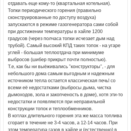
отдавать еще кому-то (квартальная котельная).
Топки периодического горения (правильно
сконструированные по доступу воздуха)
запускаются в режиме газогенератора сами собой
при достижении температуры в хайле 1200
градусов (через полчаса топки исчезает дым над
трубой). Самый высокий КПД таких топок - на угаре
углей - большая теплоотдача при минимуме
выбросов (шибер прикрыт почти полностью).
Т.е, как бы ни выёживались "конструкторы", - для
небольшого дома самым выгодным и надежным
источником тепла остается классическая печь! со
всеми её недостатками (выбросы дыма, чистка
дымоходов, зола и закопченость в доме), хотя эти-то
недостатки и появляются при неправильной
конструкции топок и теплообменников.
В котлах длительного горения эта же масса топлива
сгорает в течение не 3-4 часов, а 12-14 часов. При
этом температура газов в хайле и (естественно) в