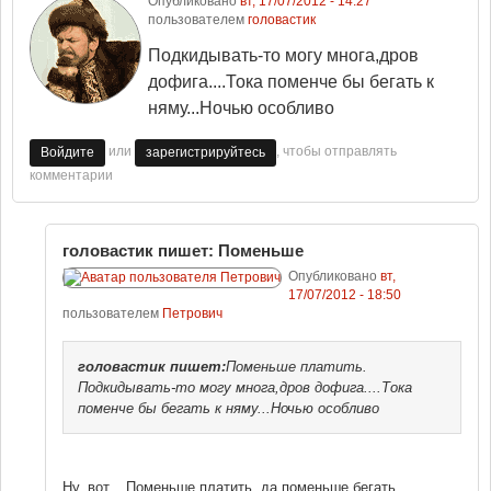
Опубликовано
вт, 17/07/2012 - 14:27
пользователем
головастик
Подкидывать-то могу многа,дров
дофига....Тока поменче бы бегать к
няму...Ночью особливо
или
, чтобы отправлять
Войдите
зарегистрируйтесь
комментарии
головастик пишет: Поменьше
Опубликовано
вт,
17/07/2012 - 18:50
пользователем
Петрович
головастик
пишет:
Поменьше платить.
Подкидывать-то могу многа,дров дофига....Тока
поменче бы бегать к няму...Ночью особливо
Ну, вот... Поменьше платить, да поменьше бегать...