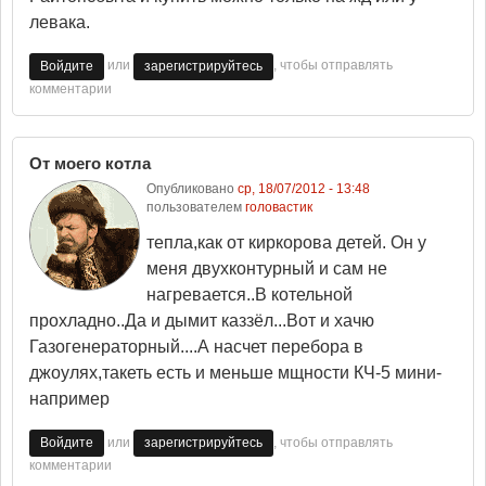
левака.
или
, чтобы отправлять
Войдите
зарегистрируйтесь
комментарии
От моего котла
Опубликовано
ср, 18/07/2012 - 13:48
пользователем
головастик
тепла,как от киркорова детей. Он у
меня двухконтурный и сам не
нагревается..В котельной
прохладно..Да и дымит каззёл...Вот и хачю
Газогенераторный....А насчет перебора в
джоулях,такеть есть и меньше мщности КЧ-5 мини-
например
или
, чтобы отправлять
Войдите
зарегистрируйтесь
комментарии