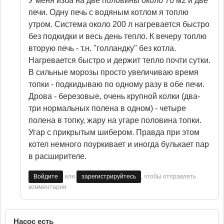
У меня изба на две половины около 70 м2 и две
печи. Одну печь с водяным котлом я топлю
утром. Система около 200 л нагревается быстро
без подкидки и весь день тепло. К вечеру топлю
вторую печь - т.н. "голландку" без котла.
Нагревается быстро и держит тепло почти сутки.
В сильные морозы просто увеличиваю время
топки - подкидываю по одному разу в обе печи.
Дрова - березовые, очень крупной колки (два-
три нормальных полена в одном) - четыре
полена в топку, жару на угаре половина топки.
Угар с прикрытым шибером. Правда при этом
котел немного поуркивает и иногда булькает пар
в расширителе.
или
, чтобы отправлять
Войдите
зарегистрируйтесь
комментарии
Насос есть