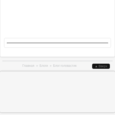
Вы здесь
Главная
»
Блоги
»
Блог головастик
▲ Вверх