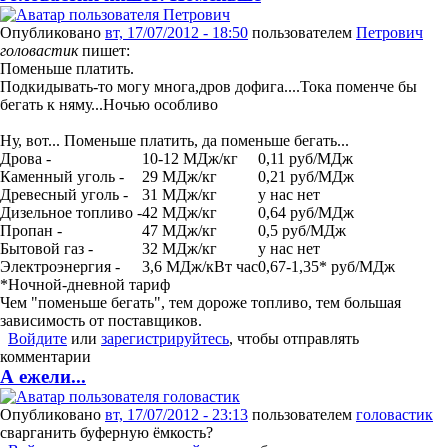
Опубликовано
вт, 17/07/2012 - 18:50
пользователем
Петрович
головастик
пишет:
Поменьше платить.
Подкидывать-то могу многа,дров дофига....Тока поменче бы
бегать к няму...Ночью особливо
Ну, вот... Поменьше платить, да поменьше бегать...
Дрова -
10-12 МДж/кг
0,11 руб/МДж
Каменный уголь -
29 МДж/кг
0,21 руб/МДж
Древесный уголь -
31 МДж/кг
у нас нет
Дизельное топливо -
42 МДж/кг
0,64 руб/МДж
Пропан -
47 МДж/кг
0,5 руб/МДж
Бытовой газ -
32 МДж/кг
у нас нет
Электроэнергия -
3,6 МДж/кВт час
0,67-1,35* руб/МДж
*Ночной-дневной тариф
Чем "поменьше бегать", тем дороже топливо, тем большая
зависимость от поставщиков.
Войдите
или
зарегистрируйтесь
, чтобы отправлять
комментарии
А ежели...
Опубликовано
вт, 17/07/2012 - 23:13
пользователем
головастик
сварганить буферную ёмкость?