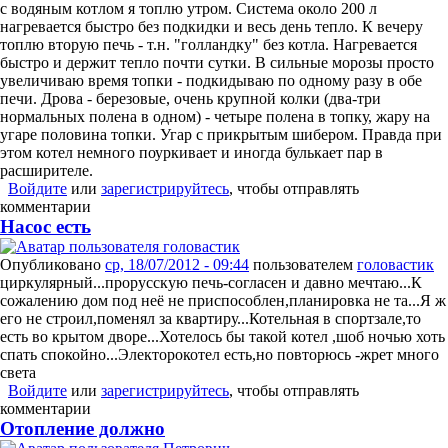
с водяным котлом я топлю утром. Система около 200 л
нагревается быстро без подкидки и весь день тепло. К вечеру
топлю вторую печь - т.н. "голландку" без котла. Нагревается
быстро и держит тепло почти сутки. В сильные морозы просто
увеличиваю время топки - подкидываю по одному разу в обе
печи. Дрова - березовые, очень крупной колки (два-три
нормальных полена в одном) - четыре полена в топку, жару на
угаре половина топки. Угар с прикрытым шибером. Правда при
этом котел немного поуркивает и иногда булькает пар в
расширителе.
Войдите
или
зарегистрируйтесь
, чтобы отправлять
комментарии
Насос есть
Опубликовано
ср, 18/07/2012 - 09:44
пользователем
головастик
циркулярный...прорусскую печь-согласен и давно мечтаю...К
сожалению дом под неё не приспособлен,планировка не та...Я ж
его не строил,поменял за квартиру...Котельная в спортзале,то
есть во крытом дворе...Хотелось бы такой котел ,шоб ночью хоть
спать спокойно...Электорокотел есть,но повторюсь -жрет много
света
Войдите
или
зарегистрируйтесь
, чтобы отправлять
комментарии
Отопление должно