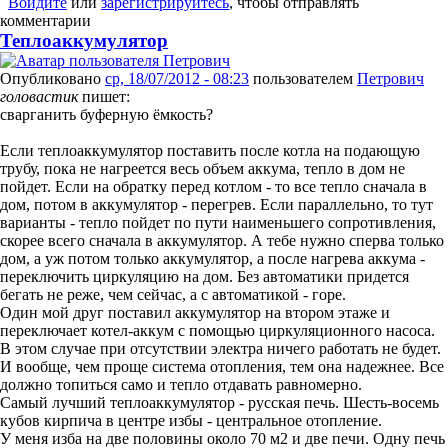
Войдите
или
зарегистрируйтесь
, чтобы отправлять
комментарии
Теплоаккумулятор
Опубликовано
ср, 18/07/2012 - 08:23
пользователем
Петрович
головастик
пишет:
сварганить буферную ёмкость?
Если теплоаккумулятор поставить после котла на подающую
трубу, пока не нагреется весь объем аккума, тепло в дом не
пойдет. Если на обратку перед котлом - то все тепло сначала в
дом, потом в аккумулятор - перегрев. Если параллельно, то тут
варианты - тепло пойдет по пути наименьшего сопротивления,
скорее всего сначала в аккумулятор. А тебе нужно сперва только
дом, а уж потом только аккумулятор, а после нагрева аккума -
переключить циркуляцию на дом. Без автоматики придется
бегать не реже, чем сейчас, а с автоматикой - горе.
Один мой друг поставил аккумулятор на втором этаже и
переключает котел-аккум с помощью циркуляционного насоса.
В этом случае при отсутствии электра ничего работать не будет.
И вообще, чем проще система отопления, тем она надежнее. Все
должно топиться само и тепло отдавать равномерно.
Самый лучший теплоаккумулятор - русская печь. Шесть-восемь
кубов кирпича в центре избы - центральное отопление.
У меня изба на две половины около 70 м2 и две печи. Одну печь