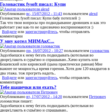
Головастик fysoft писал: Купи
Опубликовано
вс, 15/07/2012 - 11:43
пользователем
alexd
Головастик fysoft писал: Купи бабу потеплей :)
Так что твои вопросы про подкидывание дровишек и как это
работает уже как-то не однозначно воспринимаются :)
Войдите
или
зарегистрируйтесь
, чтобы отправлять
комментарии
У мну котел МИМАкС...
Опубликовано
пн, 16/07/2012 - 10:27
пользователем
головастик
Задолбаешся к нему бегать подкидывать (котельная во
дворе),такоть я сурьёзно и спрашываю..Хачю купить или
Бошевский или кировский (цына практически равная) Мне
важнее не мощность,а время горения..Хотя дом 120 квадратов в
два этажа. тож прогреть надоть..
Войдите
или
зарегистрируйтесь
, чтобы отправлять
комментарии
Тебе шашечки или ехать?
Опубликовано
вт, 17/07/2012 - 14:20
пользователем
Петрович
головастик
пишет:
Задолбаешся к нему бегать подкидывать (котельная во
дворе),такоть я сурьёзно и спрашываю..