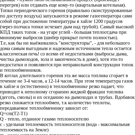
перегрев) или отдавать еще кому-то (квартальная котельная).
Топки периодического горения (правильно сконструированные
по доступу воздуха) запускаются в режиме газогенератора сами
собой при достижении температуры в хайле 1200 градусов
(через полчаса топки исчезает дым над трубой). Самый высокий
КПД таких топок - на угаре углей - большая теплоотдача при
минимуме выбросов (шибер прикрыт почти полностью).
Т.е, как бы ни выёживались "конструкторы", - для небольшого
дома самым выгодным и надежным источником тепла остается
классическая печь! со всеми её недостатками (выбросы дыма,
чистка дымоходов, зола и закопченость в доме), хотя эти-то
недостатки и появляются при неправильной конструкции топок
и теплообменников.
В котлах длительного горения эта же масса топлива сгорает в
течение не 3-4 часов, а 12-14 часов. При этом температура газов
в хайле и (естественно) в теплообменнике резко падает, что
приводит к неполному сгоранию жидкой фракции топлива
(деготь, смолы) и их оседанию на дымоходах и трубах. Вдобавок
резко снижается теплообмен, т.к количество теплоты,
передаваемое теплообменнику зависит от:
Q=cm(T2-T1)
Q - тепло, отданное газами теплоносителю
с - удельная теплоемкость теплоносителя (вода - максимальная
теплоемкость на Земле)