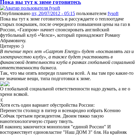
Пока вы тут к зиме готовитесь
Опубликовано
пт, 20/07/2012 - 05:15
пользователем
fysoft
Пока вы тут к зиме готовитесь и рассуждаете о теплоотдаче
старых покрышек, после очередного повышения цены на газ в
России, «Газпром» начнет спонсировать английский
футбольный клуб «Челси», который принадлежит Роману
Абрамовичу.
Цитирую :)
В течение трех лет «Gazprom Energy» будет «поставлять газ и
электричество клубу», а также будет участвовать в
финансовой деятельности клуба в рамках глобальной социальной
ответственности бизнеса.
Так, что мы опять впереди планеты всей. А вы там про какие-то
не значимые вещи, типа подготовки к зиме.
О глобальной социальной ответственности надо думать, а не о
хрени всякой.
:(
Хотя есть один вариант обустройства России:
Перенести столицу в питер и всенародно избрать Ксению
Собчак третьим президентом. Двоим тяжко такую
нанотехнологичную страну тянуть.
И наконец закончится монополия "единой России" И
восторжествует единовластие "Наш ДОМ 3" бля. На крайняк