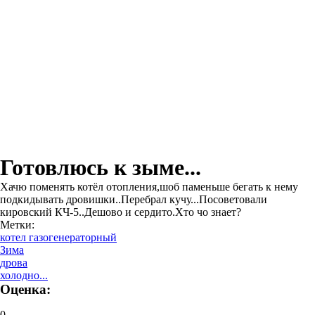
Готовлюсь к зыме...
Хачю поменять котёл отопления,шоб паменьше бегать к нему
подкидывать дровишки..Перебрал кучу...Посоветовали
кировский КЧ-5..Дешово и сердито.Хто чо знает?
Метки:
котел газогенераторный
Зима
дрова
холодно...
Оценка:
0