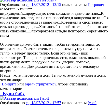
Опубликовано
ср, 18/07/2012 - 13:15
пользователем
Петрович
головастик
пишет:
циркулярный...прорусскую печь-согласен и давно мечтаю...К
сожалению дом под неё не приспособлен,планировка не та...Я ж
его не строил,поменял за квартиру...Котельная в спортзале,то
есть во крытом дворе...Хотелось бы такой котел ,шоб ночью хоть
спать спокойно...Электорокотел есть,но повторюсь -жрет много
света
Отопление должно быть таким, чтобы вечером изтопил, до
вечера тепло. Сначала очень тепло, потом к утру нормально
тепло, к вечеру просто тепло. Если это не так, - ищи
теплопотери. Толщина кирпичных стен, влажность цокольной
части фундамента, продухи в окнах, дверях, потолке,
примыканиях... Дом должен иметь достаточную тепловую
инерцию.
И еще - котел переноси в дом. Тепло котельной нужнее в дому,
чем во дворе.
Войдите
или
зарегистрируйтесь
, чтобы отправлять
комментарии
- Купи бабу
Опубликовано
ср, 18/07/2012 - 12:57
пользователем
fysoft