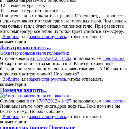
m - масса нагреваемого теплоносителя
Т2 - температура газов
Т1 - температура теплоносителя.
При всех равных показателях (с, m и Т1) теплоотдача процесса
напрямую зависит от температуры топочных газов. Чем выше -
тем больше тепла будет отдано теплоносителю. При равенстве
этих температур все тепло из топки будет улетать в атмосферу.
Войдите
или
зарегистрируйтесь
, чтобы отправлять
комментарии
Электро котел есть..
Опубликовано
вт, 17/07/2012 - 14:02
пользователем
головастик
Но жрет липдричества многа..-5 квт. Ране свет халявный
был,таперича четчик поменял и халяве-трындец...А Обладатели
кировских котлов молчат? Не хвалятся?
Войдите
или
зарегистрируйтесь
, чтобы отправлять
комментарии
Поменче платить..
Опубликовано
вт, 17/07/2012 - 14:27
пользователем
головастик
Подкидывать-то могу многа,дров дофига....Тока поменче бы
бегать к няму...Ночью особливо
Войдите
или
зарегистрируйтесь
, чтобы отправлять
комментарии
головастик пишет: Поменьше