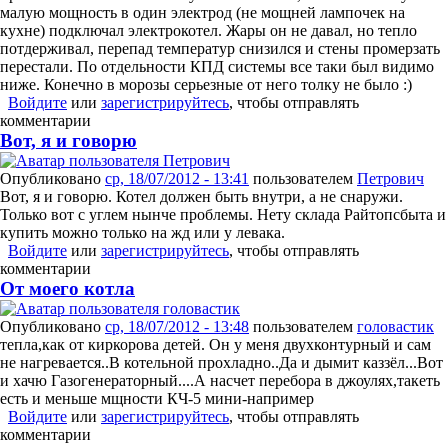
малую мощность в один электрод (не мощней лампочек на
кухне) подключал электрокотел. Жары он не давал, но тепло
потдерживал, перепад температур снизился и стены промерзать
перестали. По отдельности КПД системы все таки был видимо
ниже. Конечно в морозы серьезные от него толку не было :)
Войдите
или
зарегистрируйтесь
, чтобы отправлять
комментарии
Вот, я и говорю
Опубликовано
ср, 18/07/2012 - 13:41
пользователем
Петрович
Вот, я и говорю. Котел должен быть внутри, а не снаружи.
Только вот с углем нынче проблемы. Нету склада Райтопсбыта и
купить можно только на жд или у левака.
Войдите
или
зарегистрируйтесь
, чтобы отправлять
комментарии
От моего котла
Опубликовано
ср, 18/07/2012 - 13:48
пользователем
головастик
тепла,как от киркорова детей. Он у меня двухконтурный и сам
не нагревается..В котельной прохладно..Да и дымит каззёл...Вот
и хачю Газогенераторный....А насчет перебора в джоулях,такеть
есть и меньше мщности КЧ-5 мини-например
Войдите
или
зарегистрируйтесь
, чтобы отправлять
комментарии