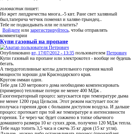
головастик
пишет:
Но жрет липдричества многа..-5 квт. Ране свет халявный
был,таперича четчик поменял и халяве-трындец..
Тебе не подкидывать или не платить?
Войдите
или
зарегистрируйтесь
, чтобы отправлять
комментарии
Купи газовый на пропане
Опубликовано
вт, 17/07/2012 - 13:35
пользователем
Петрович
Купи газовый на пропане или электрокотел - вообще не будешь
бегать.
А твердотопливные котлы длительного горения малой
мощности хороши для Краснодарского края.
Кругом омман один.
Тебе для 120 метрового дома необходимо компенсировать
(примерно) тепловые потери не менее 400 МДж .
Газогенераторный процесс запускается при температуре дыма
не менее 1200 град Цельсия. Этот режим наступает после
получаса горения дров с большим доступом воздуха. И дальше
процесс протекает при той же температуре и интенсивности
горения. Т.е через час будет сожжено в топке обычного
домашнего размера 10 кг сухих дров, получено 120 МДж тепла.
Тебе надо топить 3,5 часа и сжечь 35 кг дров (15 кг угля).
Дальше - нужно либо останавливать процесс (произойдет