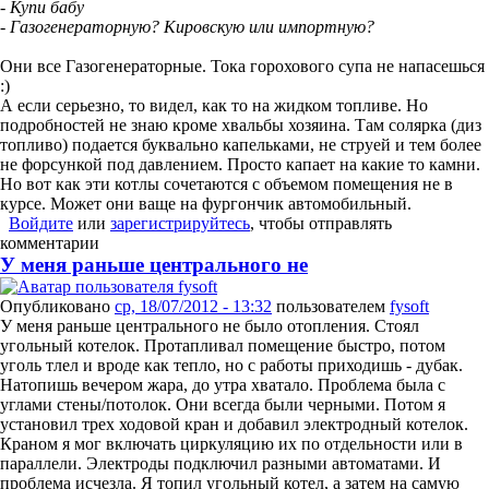
- Купи бабу
- Газогенераторную? Кировскую или импортную?
Они все Газогенераторные. Тока горохового супа не напасешься
:)
А если серьезно, то видел, как то на жидком топливе. Но
подробностей не знаю кроме хвальбы хозяина. Там солярка (диз
топливо) подается буквально капельками, не струей и тем более
не форсункой под давлением. Просто капает на какие то камни.
Но вот как эти котлы сочетаются с объемом помещения не в
курсе. Может они ваще на фургончик автомобильный.
Войдите
или
зарегистрируйтесь
, чтобы отправлять
комментарии
У меня раньше центрального не
Опубликовано
ср, 18/07/2012 - 13:32
пользователем
fysoft
У меня раньше центрального не было отопления. Стоял
угольный котелок. Протапливал помещение быстро, потом
уголь тлел и вроде как тепло, но с работы приходишь - дубак.
Натопишь вечером жара, до утра хватало. Проблема была с
углами стены/потолок. Они всегда были черными. Потом я
установил трех ходовой кран и добавил электродный котелок.
Краном я мог включать циркуляцию их по отдельности или в
параллели. Электроды подключил разными автоматами. И
проблема исчезла. Я топил угольный котел, а затем на самую