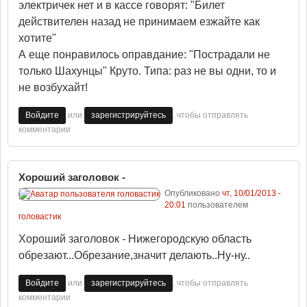
электричек нет и в кассе говорят: "Билет
действителен назад не принимаем езжайте как
хотите"
А еще понравилось оправдание: "Пострадали не
только Шахунцы" Круто. Типа: раз не вы одни, то и
не возбухайт!
или
, чтобы отправлять
Войдите
зарегистрируйтесь
комментарии
Хороший заголовок -
Опубликовано
чт, 10/01/2013 -
20:01
пользователем
головастик
Хороший заголовок - Нижегородскую область
обрезают...Обрезание,значит делають..Ну-ну..
или
, чтобы отправлять
Войдите
зарегистрируйтесь
комментарии