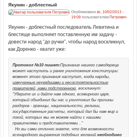
Якунин - доблестный
Опубликовано
вс, 10/02/2013 -
19:09
пользователем
Петрович
Якунин - доблестный последователь Левитина и
блестяще выполняет поставленную им задачу -
довести народ "до ручки", чтобы народ воскликнул,
как Доренко - хватит уже:
Протокол №10
пишет:
Признание нашего самодержца
может наступить и ранее уничтожения конституции:
момент этого признания наступит, когда народы,
измученные неурядицами и несостоятельностью
правителей, нами подстроенною
, воскликнут:
"Уберите их и дайте нам одного, всемирного царя,
который объединил бы нас и уничтожил бы причины
раздоров - границы, национальности, религии,
государственные расчеты, который дал бы нам мир и
покой, которых мы не можем найти с нашими
правителями и представителями..."
Но вы сами отлично знаете, что для возможности
всенародного выражения подобных желаний
необходимо