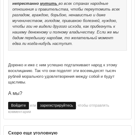
непрестанно
мутить
во всех странах народные
отношения и правительства, чтобы переутомить всех
разладом, враждою, борьбою, ненавистью и даже
мученичеством, голодом, прививкою болезней, нуждою,
чтобы гои не видели другого исхода, как прибегнуть к
нашему денежному и полному владычеству. Если же мы
дадим передышку народам, то желательный момент
едва ли когда-нибудь наступит.
Доренко и иже с ним успешно подталкивают народ к этому
восклицанию. Так что они поделят эти восемьдесят тысяч
рублей морального удовлетворения между собой и будут
щасливы.
А мы?
или
, чтобы отправлять
Войдите
зарегистрируйтесь
комментарии
Скоро еще уголовную