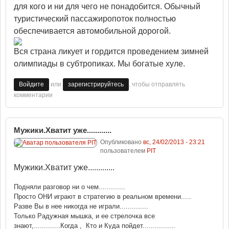
для кого и ни для чего не понадобится. Обычный
туристический пассажиропоток полностью
обеспечивается автомобильной дорогой.
Вся страна ликует и гордится проведением зимней
олимпиады в субтропиках. Мы богатые хуле.
или
, чтобы отправлять
Войдите
зарегистрируйтесь
комментарии
Мужики.Хватит уже............
Опубликовано
вс, 24/02/2013 - 23:21
пользователем
PIT
Мужики.Хватит уже.............
Подняли разговор ни о чем.............
Просто ОНИ играют в стратегию в реальном времени.....
Разве Вы в нее никогда не играли..............
Только Радужная мышка, и ее стрелочка все
знают,.............Когда , Кто и Куда пойдет................