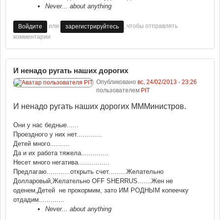
Never... about anything
или
, чтобы отправлять
Войдите
зарегистрируйтесь
комментарии
И ненадо ругать наших дорогих
Опубликовано
вс, 24/02/2013 - 23:26
пользователем
PIT
И ненадо ругать наших дорогих МММинистров.
Они у нас бедные......
Проездного у них нет.............
Детей много..........
Да и их работа тяжела..............
Несет много негатива................
Предлагаю............открыть счет.........Желательно
Долларовый,Желательно OFF SHERRUS.......Жен не
оденем,Детей не прокормим, зато ИМ РОДНЫМ копеечку
отдадим.............
Never... about anything