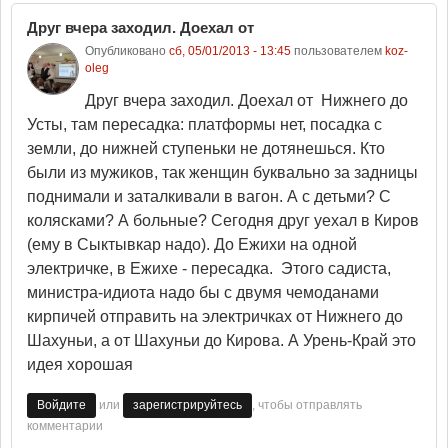
Друг вчера заходил. Доехал от
Опубликовано
сб, 05/01/2013 - 13:45
пользователем
koz-
oleg
Друг вчера заходил. Доехал от Нижнего до
Усты, там пересадка: платформы нет, посадка с
земли, до нижней ступеньки не дотянешься. Кто
были из мужиков, так женщин буквально за задницы
поднимали и заталкивали в вагон. А с детьми? С
колясками? А больные? Сегодня друг уехал в Киров
(ему в Сыктывкар надо). До Ежихи на одной
электричке, в Ежихе - пересадка. Этого садиста,
министра-идиота надо бы с двумя чемоданами
кирпичей отправить на электричках от Нижнего до
Шахуньи, а от Шахуньи до Кирова. А Урень-Край это
идея хорошая
или
, чтобы отправлять
Войдите
зарегистрируйтесь
комментарии