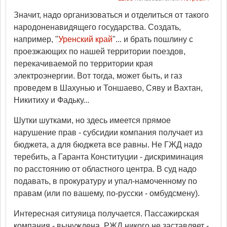
Значит, надо организоваться и отделиться от такого
народоненавидящего государства. Создать,
например, "
Уренский край
"... и брать пошлину с
проезжающих по нашей территории поездов,
перекачиваемой по территории края
электроэнергии. Вот тогда, может быть, и газ
проведем в Шахунью и Тоншаево, Сяву и Вахтан,
Никитиху и Фадьку...
Шутки шутками, но здесь имеется прямое
нарушение прав - субсидии компания получает из
бюджета, а для бюджета все равны. Не ГЖД надо
теребить, а Гаранта Конституции - дискриминация
по расстоянию от областного центра. В суд надо
подавать, в прокуратуру и упал-намоченному по
правам (или по вашему, по-русски - омбудсмену).
Интересная ситуяица получается. Пассажирская
компания - вынуждена, РЖД никого не заставляет -