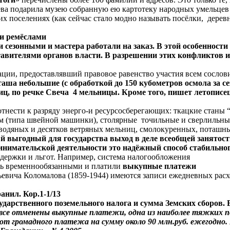
а подарила музею собранную ею картотеку народных умельцев и 
х поселениях (как сейчас стало модно называть посёлки, деревни
и ремёслами
 сезонными и мастера работали на заказ. В этой особенности
авителями органов власти. В разрешении этих конфликтов и
рации, предоставлявший правовое равенство участия всем сослов
ша небольшие (с обработкой до 150 кубометров осмола за сезо
иц, по речке Свеча 4 мельницы. Кроме того, пишет летописе
тнести к разряду энерго-и ресурсосберегающих: ткацкие станы
 (типа швейной машинки), столярные точильные и сверлильные
30 водяных и десятков ветряных мельниц, смолокуренных, поташ
й выгодный для государства выход в деле всеобщей занятост
инимательской деятельности это надёжный способ стабильног
ддержки и льгот. Например, система налогообложения
ись временнообязанными и платили
выкупные платежи
ьевича Коломалова (1859-1944) имеются записи ежедневных расх
анил. Кор.1-1/13
сударственного поземельного налога и сумма Земских сборо
вовсе отменены выкупные платежи, одна из наиболее тяжких п
 громадного платежа на сумму около 90 млн.руб. ежегодно. К