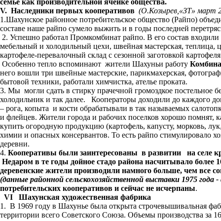
семье как производительной ячейке общества.
V
.
Наследники первых кооперативов
(О.Козырев,«ЗТ» март 2
1.Шахунское районное потребительское общество (Райпо) объед
составе наше райпо сумело выжить и в годы последней перетряс
2. Успешно работал Промкомбинат райпо. В его состав входили 
мебельный и холодильный цехи, швейная мастерская, теплица, це
картофеле-перевалочный склад с сезонной заготовкой картофеля н
Особенно тепло вспоминают жители Шахуньи работу
Комбина
него вошли три швейные мастерские, парикмахерская, фотограф
бытовой техники, работали химчистка, ателье проката.
3. Мы могли сдать в стирку прачечной громоздкое постельное бе
холодильник и так далее. Кооператоры доходили до каждого до
– рога, копыта и кости обрабатывали в так называемых салотоп
и флейцев. Жители города и рабочих поселков хорошо помнят, к
купить огородную продукцию (картофель, капусту, морковь, лук
химии и опасных консервантов. То есть райпо стимулировало х
деревни.
4.
Кооперативы были заинтересованы в развитии на селе кре
Недаром в те годы дойное стадо района насчитывало более 16
деревенские жители производили намного больше, чем все сов
(данные районной
сельскохозяйственной выставки 1975 года -
потребительских кооперативов и сейчас не исчерпаны
.
VI
Шахунская художественная фабрика
1. В 1969 году в Шахунье была открыта строчевышивальная фаб
территории всего Советского Союза. Объемы производства за 16 л