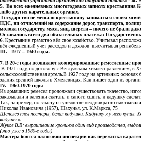
повсеместно упразднена архаическая подушная подать» - ж.
5. Во всех ежедневных многогодовых записях крестьянина К
либо других карательных органах.
Государство не мешало крестьянину заниматься своим хозяйс
НДС, ни отчислений на содержание дорог, транспорта, полиции
молока государству, мяса, яиц, шерсти – ничего не брали даж
Оставались всего два обязательных платежа: Государствен
6
. Крестьянин грамотно вёл свое хозяйство. Учитывал располож
вёл ежедневный учет расходов и доходов, высчитывая рентабель
III
.
1917 – 1940 годы.
7. В 20-е годы возникают кооперированные ремесленные про
В 1921 году, по договору с Ветлужским химлесправлением, в Х
сельскохозяйственная артель.В 1927 году на артельных основах
здания средней школы в Хмелевицах. Как пишет один из органи
IV
.
1960-1970 годы
Из домашних ремесел продолжали существовать ткачество, изго
заказывали и валенки скатать, и сапоги сшить, и кадушку сделат
Так, например, по закону о тунеядстве неоднократно наказывал
Николая Ивановича (1957), Шахунья, ул. К.Маркса, 75
Шепелев плел пестеры, делал кадушки. Кадушку я у него купил. Х
кадушек».
Жуков В.В: выращивание кроликов один вид производства, выдел
(это уже в 1980-е годы)
Мастера боятся налоговой инспекции как пережитка карател