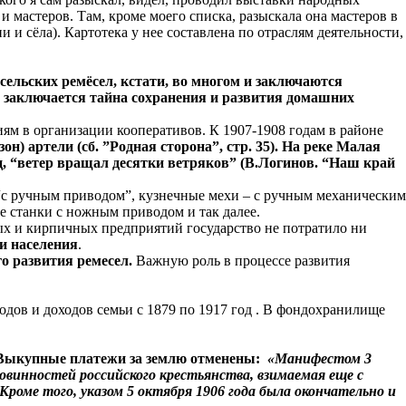
мастеров. Там, кроме моего списка, разыскала она мастеров в
 и сёла). Картотека у нее составлена по отраслям деятельности,
 сельских ремёсел, кстати, во многом и заключаются
 заключается тайна сохранения и развития домашних
иям в организации кооперативов. К 1907-1908 годам в районе
н) артели (сб. ”Родная сторона”, стр. 35). На реке Малая
ц, “ветер вращал десятки ветряков” (В.Логинов. “Наш край
 “с ручным приводом”, кузнечные мехи – с ручным механическим
 станки с ножным приводом и так далее.
ных и кирпичных предприятий государство не потратило ни
и населения
.
о развития ремесел.
Важную роль в процессе развития
одов и доходов семьи с 1879 по 1917 год . В фондохранилище
в. Выкупные платежи за землю отменены:
«Манифестом 3
овинностей российского крестьянства, взимаемая еще с
роме того, указом 5 октября 1906 года была окончательно и