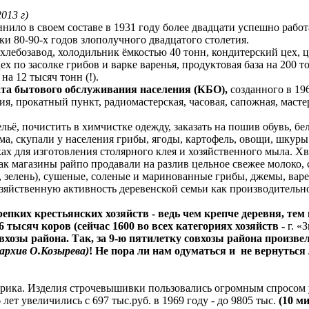
013 г)
инило в своем составе в 1931 году более двадцати успешно раб
ки 80-90-х годов злополучного двадцатого столетия.
хлебозавод, холодильник ёмкостью 40 тонн, кондитерский цех, 
х по засолке грибов и варке варенья, продуктовая база на 200 
а 12 тысяч тонн (!).
та бытового обслуживания населения (КБО),
созданного в 196
ия, прокатный пункт, радиомастерская, часовая, сапожная, мас
льё, почистить в химчистке одежду, заказать на пошив обувь, б
ма, скупали у населения грибы, ягоды, картофель, овощи, шку
ках для изготовления столярного клея и хозяйственного мыла. 
ак магазины райпо продавали на разлив цельное свежее молоко,
, зелень), сушеные, соленые и маринованные грибы, джемы, варе
озяйственную активность деревенской семьи как производительн
пких крестьянских хозяйств - ведь чем крепче деревня, тем
 тысяч коров (сейчас 1600 во всех категориях хозяйств -
г. «
хозы района. Так, за 9-ю пятилетку совхозы района произвел
 архив О.Козырева)
! Не пора ли нам одуматься и не вернуть
рика. Изделия строчевышивки пользовались огромным спросом у 
ет увеличились с 697 тыс.руб. в 1969 году - до 9805 тыс.
(10 м