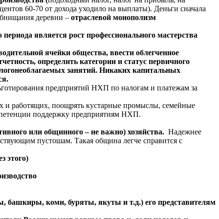
центов 60-70 от дохода уходило на выплаты). Деньги сначала
 обнищания деревни –
отраслевой
монополизм
периода является рост профессионального мастерства
водительной ячейки общества, ввести облегченное
четность, определить категории и статус первичного
налогонеоблагаемых занятий. Никаких капитальных
ся.
ьготирования предприятий НХП по налогам и платежам за
х и работящих, поощрять кустарные промыслы, семейные
омпетенции поддержку предприятиям НХП.
ктивного или общинного – не важно) хозяйства.
Надежнее
ествующим пустошам. Такая община легче справится с
з этого)
оизводство
, башкиры, коми, буряты, якуты и т.д.) его представителям