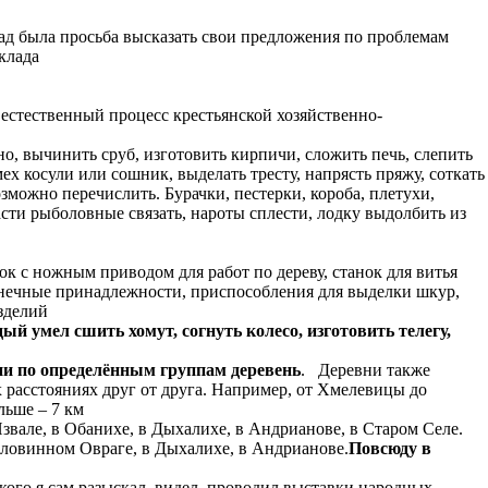
клад была просьба высказать свои предложения по проблемам
клада
 естественный процесс крестьянской хозяйственно-
, вычинить сруб, изготовить кирпичи, сложить печь, слепить
мех косули или сошник, выделать тресту, напрясть пряжу, соткать
озможно перечислить. Бурачки, пестерки, короба, плетухи,
асти рыболовные связать, нароты сплести, лодку выдолбить из
к с ножным приводом для работ по дереву, станок для витья
узнечные принадлежности, приспособления для выделки шкур,
зделий
 умел сшить хомут, согнуть колесо, изготовить телегу,
ни по определённым группам деревень
. Деревни также
 расстояниях друг от друга. Например, от Хмелевицы до
льше – 7 км
Извале, в Обанихе, в Дыхалихе, в Андрианове, в Старом Селе.
оловинном Овраге, в Дыхалихе, в Андрианове.
Повсюду в
 кого я сам разыскал, видел, проводил выставки народных