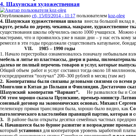
4. Шахунская художественная
Опубликовано
сб, 15/03/2014 - 11:17
пользователем
koz-oleg
4. Шахунская художественная школа
внесла большой вклад в 
круге, резьба по дереву, чеканка, макраме, художественное тк
существования школы обучились около 1000 учащихся. Можно с 
мастерами, что и проявилось уже в наши дни – у нас есть кому з
ремесел в эти годы продолжали существовать катаульное, бондарн
VII
. 1985 – 1990 годы
1. Начало перестройки ознаменовалось поначалу небывалым взл
мебель и литье из пластмассы, двери и рамы, пиломатериал
далеко не полный перечень товаров и услуг, которые выпу
Общий объем работ и услуг составил тогда около 18 миллионов, 
госпредприятия “получал” 200–300 рублей в месяц (там же)
2. Кооперативы были связаны деловыми связями со всеми ре
Монголии и Китая до Польши и Финляндии. Достаточно сказ
Шахунский
кооператив “Вариант”.
Не развалился бы и Со
Об этом хорошо сказала Прунскине, премьер-министр Латвии 
союзный договор на экономических основах. Михаил Сергеевич
телевизору прямая трансляция была, хорошо было видно, как
Со
патологического властолюбия правящей партии, которая и 
3.
В районе были открыты десятки семейных частных предприя
4. Начавшееся было бурное развитие и возрождение промыс
который
установил
для кооператоров уровень заработной платы
который аннулировал статус Семейных предприятий
и вал отч