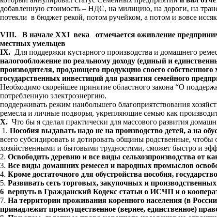
добавленную стоимость – НДС, на милицию, на дороги, на трансп
потекли в бюджет рекой, потом ручейком, а потом и вовсе исся
VIII
. В начале
XXI
века отмечается оживление предпринима
местных умельцев
IX
.
Для поддержки кустарного производства и домашнего рем
налогообложение по реальному доходу (единый и единственн
производителя, продающего продукцию своего собственного 
государственных инвестиций для развития семейного предп
Необходимо скорейшее принятие областного закона “О поддерж
потребленную электроэнергию,
поддерживать режим наибольшего благоприятствования хозяйс
ремесла и личные подворья, укрепляющие семью как производи
X
.
Что бы я сделал практически для массового развития домаш
1.
Пособия выдавать надо не на производство детей, а на об
всего субсидировать и дотировать общины родственные, чтобы 
хозяйственными и бытовыми трудностями, сможет быстро и эфф
2.
Освободить деревню и все виды сельхозпроизводства от каки
3.
Все виды домашних ремесел и народных промыслов освобод
4.
Кроме достаточного для обустройства пособия, государство
5.
Развивать сеть торговых, закупочных и производственных
6
вернуть в Гражданский Кодекс статьи о ИСЧП и о кооперати
7.
На территории проживания коренного населения (в России 
принадлежит преимущественное (вернее, единственное) прав