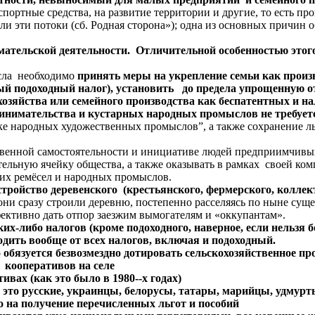
ортные средства, на развитие территории и другие, то есть про
кли эти потоки (сб. Родная сторона»); одна из основных причин
тельской деятельности. Отличительной особенностью этого 
есла необходимо
принять меры на укрепление семьи как произ
ый подоходный налог), установить до предела упрощенную от
хозяйства или семейного производства как беспатентных и 
ринимательства и кустарных народных промыслов не требует
ке народных художественных промыслов”, а также сохранение л
твенной самостоятельности и инициативе людей предприимчивы
тельную ячейку общества, а также оказывать в рамках своей к
них ремёсел и народных промыслов.
устройство деревенского (крестьянского, фермерского, колле
они сразу строили деревню, постепенно расселяясь по ныне сущ
ективно дать отпор заезжим вымогателям и «оккупантам».
х-либо налогов (кроме подоходного, наверное, если нельзя бе
ить вообще от всех налогов, включая и подоходный.
 обязуется безвозмездно дотировать сельскохозяйственное пр
 кооперативов на селе
вах (как это было в 1980--х годах)
это русские, украинцы, белорусы, татары, марийцы, удмурты
о на получение перечисленных льгот и пособий