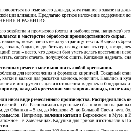
говориться по теме моего доклада, хотя главное в заказе на до
нской цивилизации. Предлагаю краткое изложение содержания до
НЕНИЯ И РАЗВИТИЯ
го хозяйства и промыслов (охоты и рыболовства, например) это
является в мастерстве обработки производственного сырья.
выков, может занять не одну страницу текста. Выделать бревно
у, лохань, бадью, выдолбить дуплянку, отковать серп, косарь, ле
кацкий стан – всего, что должен был уметь делать крестьянин нев
катать, сапоги стачать, полушубок сшить. Капканов наделать, сн
ственных ремесел мог выполнить любой крестьянин.
обления для изготовления и формовки кирпичей. Токарный стано
, катки и вальки для раскатки войлока, кодочиги. Нашлись и к
обления и инструменты для изготовления кадушек и бондарных и
ример, каждый крестьянин мог запрячь лошадь, но не каждый
или ином виде ремесленного производства. Распределялись о
елений – сёл. Располагались кустовые сёла примерно на равных
м, до Обанихи – 5 км, до Мешкова -5, до Большой Свечи чуть бо
промыслов. Например,
валенки катали
в Верховском, в Музе, в 
сапожное – в Хмелевицах. Кадушки для грибов изготовляли в П
ство
тоги
» перечислены более 100 фамилий и адресов. Это только те,