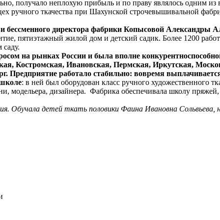
ельно, получало неплохую прибыль и по праву являлось одним и
ех ручного ткачества при Шахунской строчевышивальной фабри
о и бессменного директора фабрики Копысовой Александры 
ие, пятиэтажный жилой дом и детский садик. Более 1200 работн
 саду.
осом на рынках России и была вполне конкурентноспособн
кая, Костромская, Ивановская, Пермская, Иркутская, Моско
рг. Предприятие работало стабильно: вовремя выплачиваетс
 школе
: в ней был оборудован класс ручного художественного тк
ни, модельера, дизайнера. Фабрика обеспечивала школу пряжей
ния. Обучала детей ткать половики Фаина Ивановна Сольвьева, 
и