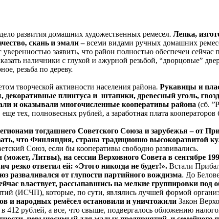
дело развития домашних художественных ремесел.
Лепка, изго
ачество, скань и эмали –
всеми видами ручных домашних ремесе
уверенностью заявить, что район полностью обеспечен сейчас 
аказать наличники с глухой и ажурной резьбой, “дворцовые” двер
ое, резьба по дереву.
етом творческой активности населения района.
Рукавицы и пла
ы, декоративные плинтуса и штапики, древесный уголь, гвоз
скали и оказывали многочисленные кооперативы района
(сб. ”
еще тех, полновесных рублей, а заработная плата кооператоров б
гионами тогдашнего Советского Союза и зарубежья – от Приб
ать, что Финляндия, страна традиционно высокоразвитой ку
ветский Союз, если бы кооперативы свободно развивались.
(может, Литвы), на сессии Верховного Совета в сентябре 19
 резко ответил ей: «Этого никогда не будет!».
Встали Прибал
юз разваливался от глупости партийного вождизма
. До Белов
сейчас властвует, рассыпавшись на мелкие группировки под
тий (ИСЧП), которые, по сути, являлись лучшей формой органи
лов и народных ремёсел остановили и уничтожили
Закон Верх
 в 412 рублей, а все, что свыше, подвергалось обложению налог
етности, невыносимый для малых предприятий и семейного п