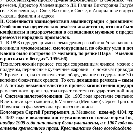
ремесел. Директор Хмелевицкого ДК Галина Викторовна Голубев
селе Хмелевицы, в Сяве, Вахтане, в Свече, в Андрианове и други
указаны фамилии и адреса.
II
. Особенности взаимодействия администрации с домашним
Особенностью деревенских ремёсел является то, что они были
конфликты и недоразумения в отношениях мужиков с предст
ремёсел и народных промыслов.
1. В 1898 году департамент земледелия разработал Устав коопе
возникли
мукомольные, смолокуренные, по обжигу угля и пота
Какша было построено 17 мельниц, по речке Шара – 9 мельн
в рассказах и беседах”. 1956-66).
Технологический процесс, говоря современным языком, можно о
поддувом, переносные кузнечные жаровни – с ножным приводом
2. Кроме того, на строительство, оборудование и содержание 
копейки бюджетных средств. То есть
домашние ремесла – самы
3. А потому
невмешательство в процесс хозяйственно-предпр
ремесленного производства играет система государственной по
4.
Система налогообложения
. До 1905 года крестьяне считал
В летописи крестьянина д.Б.Матвеево (Мешково) Сергея Григор
Шахунского ф-э музея она хранится по описи
Коломаров Сергей Григорьевич,
д. Мешково
шэм-оф 4104,
хр
С 1907 года в окладном листе указываются только норма Го
ноября 1905 года наполовину были уменьшены, а с 1907 года 
отмены крепостного права. Крестьянство было освобождено от