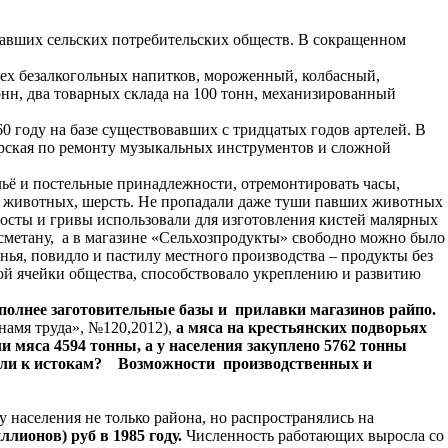
отавших сельских потребительских обществ. В сокращенном
цех безалкогольных напитков, мороженный, колбасный,
тонн, два товарных склада на 100 тонн, механизированный
0 году на базе существовавших с тридцатых годов артелей. В
терская по ремонту музыкальных инструментов и сложной
ельё и постельные принадлежности, отремонтировать часы,
ры животных, шерсть. Не пропадали даже туши павших животных
Хвосты и гривы использовали для изготовления кистей малярных
 сметану, а в магазине «Сельхозпродукты» свободно можно было
нья, повидло и пастилу местного производства – продукты без
ой ячейки общества, способствовало укреплению и развитию
 полнее заготовительные базы и прилавки магазинов райпо.
Знамя труда», №120,2012),
а мяса на крестьянских подворьях
и мяса 4594 тонны, а у населения закуплено 5762 тонны
ся ли к истокам? Возможности производственных и
населения не только района, но распространялись на
иллионов) руб в 1985 году.
Численность работающих выросла со