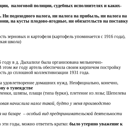
кции, налоговой полиции, судебных исполнителях и каких-
Ни подоходного налога, ни налога на прибыль, ни налога на
лони, на кусты плодово-ягодные, ни обязательств на поставку
ть зерновых и картофеля (картофель упоминается с 1916 года),
ская школа)
5 году в д. Дыхалихе была организована мельнично-
В этом же году артель обеспечила своим кирпичом постройку
сть до сплошной коллективизации 1931 года.
на удовлетворение домашних нужд. Неофициально, конечно,
ону о тунеядстве
аленки, шляпы, плащи (типа бурки), плетение из лозы; Шепелева
говая начислила налог такой, будто у меня производство
вля на базаре – особый вид предпринимательской деятельности
в эти годы, можно ответить кратко:
было утеряно уважение к