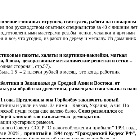
товление глиняных игрушек, свистулек, работа на гончарном
л под руководством опытных специалистов за 40 с лишним лет
подготовленными мастерами резьбы, лепки, чеканки и другими
и и все, что угодно, из работ по дереву и металлу. Из домашних
стиковые пакеты, халаты и картинки-наклейки, мягкая
ди, блоки, декоративные металлические решетки и сетки –
Родная сторона”, стр.57).
ыла 1,5 – 2 тысячи рублей в месяц, это когда работник
алтики и Закавказья до Средней Азии и Востока, от
льтуры обработки древесины, размещала свои заказы в наш
91 года. Предложила она Горбачёву заключить новый
тийцы и ушли из зала. За ними – Кавказ, Украина, Азия. По
ежской пущи тогда еще далеко было.
Союз развалился от
 общей кличкой так называемых демократов.
зации кустарных ремесел.
овного Совета СССР “О налогообложении прибыли” 1991 года,
ом в 200% ,
принятый в 1994 году “Гражданский Кодекс РФ
”,
роизводства (
подоходный налог, налог на прибыль, на