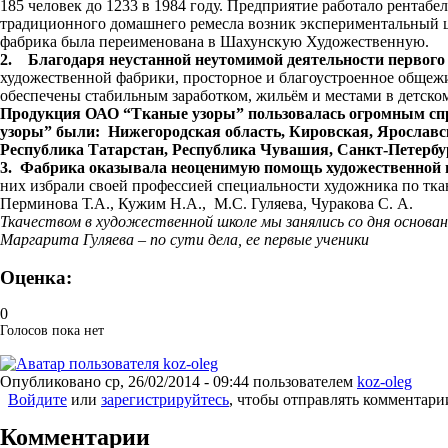
185 человек до 1233 в 1984 году. Предприятие работало рентаб
традиционного домашнего ремесла возник экспериментальный ц
фабрика была переименована в Шахунскую Художественную.
2. Благодаря неустанной неутомимой деятельности первог
художественной фабрики, просторное и благоустроенное общежит
обеспечены стабильным заработком, жильём и местами в детском
Продукция ОАО “Тканые узоры” пользовалась огромным спр
узоры” были: Нижегородская область, Кировская, Ярославс
Республика Татарстан, Республика Чувашия, Санкт-Петербу
3. Фабрика оказывала неоценимую помощь художественной
них избрали своей профессией специальности художника по тка
Перминова Т.А., Кужим Н.А., М.С. Гуляева, Чуракова С. А.
Ткачеством в художественной школе мы занялись со дня основа
Маргарита Гуляева – по сути дела, ее первые ученики
Оценка:
0
Голосов пока нет
Опубликовано
ср, 26/02/2014 - 09:44
пользователем
koz-oleg
Войдите
или
зарегистрируйтесь
, чтобы отправлять комментари
Комментарии