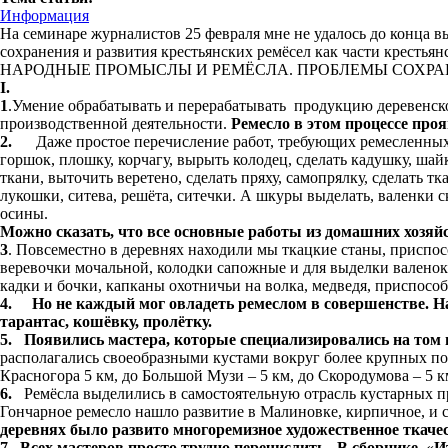
Информация
На семинаре журналистов 25 февраля мне не удалось до конца вы
сохранения и развития крестьянских ремёсел как части крестья
НАРОДНЫЕ ПРОМЫСЛЫ И РЕМЁСЛА. ПРОБЛЕМЫ СОХРА
I.
1
.Умение обрабатывать и перерабатывать продукцию деревенско
производственной деятельности.
Ремесло в этом процессе про
2.
Даже простое перечисление работ, требующих ремесленных на
горшок, плошку, корчагу, вырыть колодец, сделать кадушку, шайк
ткани, выточить веретено, сделать пряху, самопрялку, сделать т
лукошки, ситева, решёта, ситечки. А шкуры выделать, валенки с
осины.
Можно сказать, что все основные работы из домашних хозяй
3
. Повсеместно в деревнях находили мы ткацкие станы, приспос
веревочки мочальной, колодки сапожные и для выделки валенок
кадки и бочки, капканы охотничьи на волка, медведя, приспос
4. Но не каждый мог овладеть ремеслом в совершенстве. Нап
тарантас, кошёвку, пролётку.
5. Появились мастера, которые специализировались на том 
располагались своеобразными кустами вокруг более крупных пос
Красногора 5 км, до Большой Музи – 5 км, до Скородумова – 5 к
6.
Ремёсла выделились в самостоятельную отрасль кустарных 
Гончарное ремесло нашло развитие в Малиновке, кирпичное, и 
деревнях было развито многоремизное художественное ткаче
7. Всех мастеров просто трудно перечислить. В сборнике
«
И