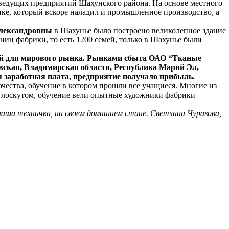
з ведущих предприятий Шахунского района. На основе местного
ке, который вскоре наладил и промышленное производство, а
Александровны
в Шахунье было построено великолепное здание
иц фабрики, то есть 1200 семей, только в Шахунье были
ой для мирового рынка. Рынками сбыта ОАО “Тканые
вская, Владимирская области, Республика Марий Эл,
я заработная плата, предприятие получало прибыль.
ачества, обучение в котором прошли все учащиеся. Многие из
, лоскутом, обучение вели опытные художники фабрики
наша техничка, на своем домашнем стане. Светлана Чуракова,