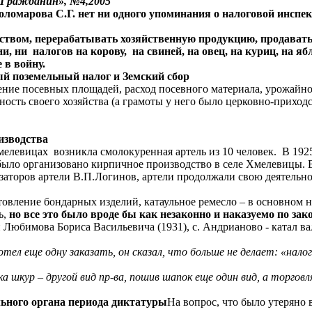
 «Гражданин», №4,2005
оломарова С.Г. нет ни одного упоминания о налоговой инспе
твом, перерабатывать хозяйственную продукцию, продавать. 
, ни налогов на корову, на свиней, на овец, на куриц, на яб
е в войну.
ный
поземельный налог и Земский сбор
ение посевных площадей, расход посевного материала, урожайнос
ность своего хозяйства (а грамоты у него было церковно-приход
изводства
мелевицах возникла смолокуренная артель из 10 человек. В 192
 было организовано кирпичное производство в селе Хмелевицы. 
заторов артели В.П.Логинов, артели продолжали свою деятельно
товление бондарных изделий, катаульное ремесло – в основном 
ь,
но все это было вроде бы как незаконно и наказуемо по зак
и Любимова Бориса Васильевича (1931), с. Андрианово - катал в
отел еще одну заказать, он сказал, что больше не делает: «нало
ка шкур – другой вид пр-ва, пошив шапок еще один вид, а торго
ьного органа периода диктатуры
На вопрос, что было утеряно 