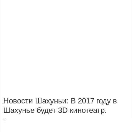
В
2017
году
в
Шахунье
Новости Шахуньи: В 2017 году в
будет
3D
Шахунье будет 3D кинотеатр.
кинотеатр.