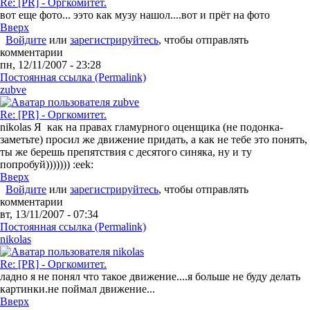
Re: [PR] - Оргкомитет.
вот еще фото... ээто как музу нашол....вот и прёт на фото
Вверх
Войдите
или
зарегистрируйтесь
, чтобы отправлять
комментарии
пн, 12/11/2007 - 23:28
Постоянная ссылка (Permalink)
zubve
Re: [PR] - Оргкомитет.
nikolas Я как на правах гламурного оценщика (не подонка-
заметьте) просил же движение придать, а как не тебе это понять,
ты же берешь препятствия с десятого синяка, ну и ту
попробуй))))))) :eek:
Вверх
Войдите
или
зарегистрируйтесь
, чтобы отправлять
комментарии
вт, 13/11/2007 - 07:34
Постоянная ссылка (Permalink)
nikolas
Re: [PR] - Оргкомитет.
ладно я не понял что такое движение....я больше не буду делать
картинки.не поймал движение...
Вверх