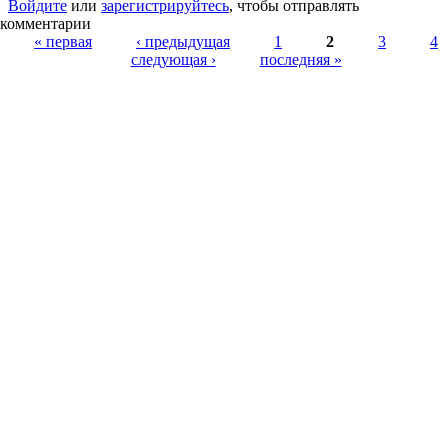
Войдите
или
зарегистрируйтесь
, чтобы отправлять
комментарии
Страницы
« первая
‹ предыдущая
1
2
3
4
следующая ›
последняя »