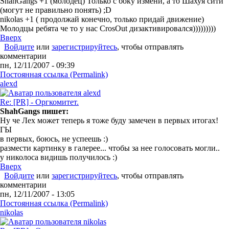
ShahGangs +1 (молодец) Только с боку измени, а то Шахуя сити
(могут не правильно понять) ;D
nikolas +1 ( продолжай конечно, только придай движение)
Молодцы ребята че то у нас CrosOut дизактивировался)))))))))
Вверх
Войдите
или
зарегистрируйтесь
, чтобы отправлять
комментарии
пн, 12/11/2007 - 09:39
Постоянная ссылка (Permalink)
alexd
Re: [PR] - Оргкомитет.
ShahGangs пишет:
Ну че Лех может теперь я тоже буду замечен в первых итогах!
ГЫ
в первых, боюсь, не успеешь :)
размести картинку в галерее... чтобы за нее голосовать могли..
у николоса видишь получилось :)
Вверх
Войдите
или
зарегистрируйтесь
, чтобы отправлять
комментарии
пн, 12/11/2007 - 13:05
Постоянная ссылка (Permalink)
nikolas