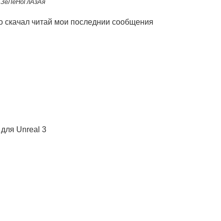
8
ЗеЛеНоГлАзАя
о скачал читай мои последнии сообщения
для Unreal 3