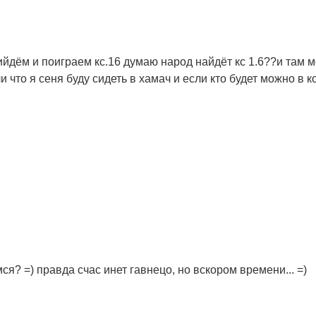
йдём и поиграем кс.16 думаю народ найдёт кс 1.6??и там 
и что я сеня буду сидеть в хамач и если кто будет можно в ко
мся? =) правда счас инет гавнецо, но вскором времени... =)