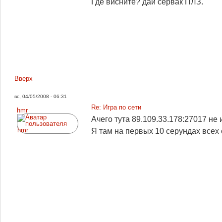
Где висните? дай сервак ПЛЗ.
Вверх
вс, 04/05/2008 - 06:31
Re: Игра по сети
hmr
Ачего тута 89.109.33.178:27017 не 
Я там на первых 10 серундах всех