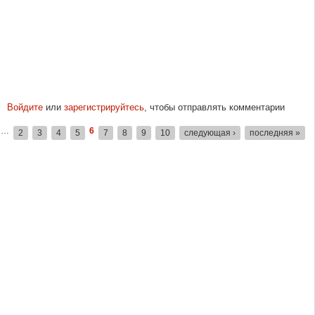
Войдите
или
зарегистрируйтесь
, чтобы отправлять комментарии
…
6
2
3
4
5
7
8
9
10
следующая ›
последняя »