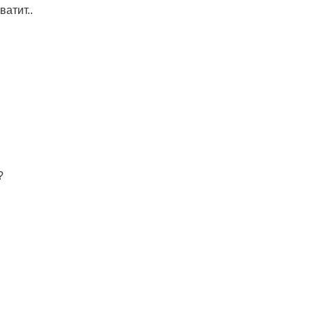
ватит..
?