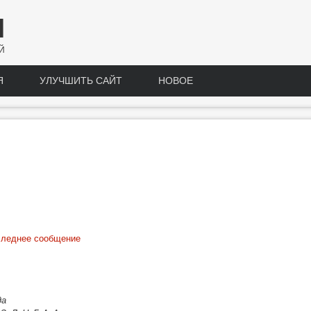
Н
Й
Я
УЛУЧШИТЬ САЙТ
НОВОЕ
леднее сообщение
да