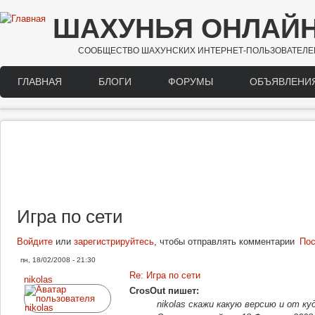
Перейти к основному содержанию
ШАХУНЬЯ ОНЛАЙ
СООБЩЕСТВО ШАХУНСКИХ ИНТЕРНЕТ-ПОЛЬЗОВАТЕЛЕ
ГЛАВНАЯ
БЛОГИ
ФОРУМЫ
ОБЪЯВЛЕНИ
Main menu
Игра по сети
Войдите
или
зарегистрируйтесь
, чтобы отправлять комментарии
Пос
пн, 18/02/2008 - 21:30
Re: Игра по сети
nikolas
CrosOut пишет:
nikolas скажи какую версию и от ку