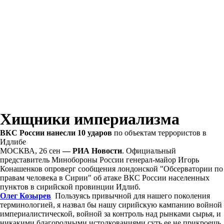
Хищники империализма
ВКС России нанесли 10 ударов
по объектам террористов в
Идлибе
МОСКВА, 26 сен
— РИА Новости
. Официальный
представитель Минобороны России генерал-майор Игорь
Конашенков опроверг сообщения лондонской "Обсерватории по
правам человека в Сирии" об атаке ВКС России населенных
пунктов в сирийской провинции Идлиб.
Олег Козырев
Пользуясь привычной для нашего поколения
терминологией, я назвал бы нашу сирийскую кампанию войной
империалистической, войной за контроль над рынками сырья, и
никакими благородными истолкованиями суть ее не прикроешь.