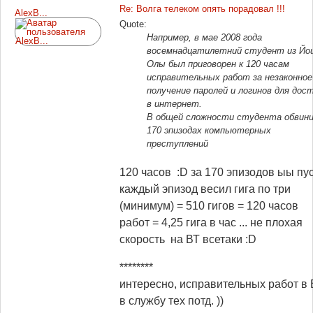
Re: Волга телеком опять порадовал !!!
AlexB...
Quote:
Например, в мае 2008 года
восемнадцатилетний студент из Йо
Олы был приговорен к 120 часам
исправительных работ за незаконное
получение паролей и логинов для дос
в интернет.
В общей сложности студента обвини
170 эпизодах компьютерных
преступлений
120 часов :D за 170 эпизодов ыы пу
каждый эпизод весил гига по три
(минимум) = 510 гигов = 120 часов
работ = 4,25 гига в час ... не плохая
скорость на ВТ всетаки :D
********
интересно, исправительных работ в 
в службу тех потд. ))