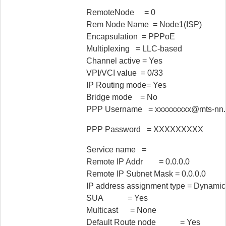
RemoteNode = 0
Rem Node Name = Node1(ISP)
Encapsulation = PPPoE
Multiplexing = LLC-based
Channel active = Yes
VPI/VCI value = 0/33
IP Routing mode= Yes
Bridge mode = No
PPP Username = ххххххххх@mts-nn.
PPP Password = ХХХХХХХХХ
Service name =
Remote IP Addr = 0.0.0.0
Remote IP Subnet Mask = 0.0.0.0
IP address assignment type = Dynamic
SUA = Yes
Multicast = None
Default Route node = Yes