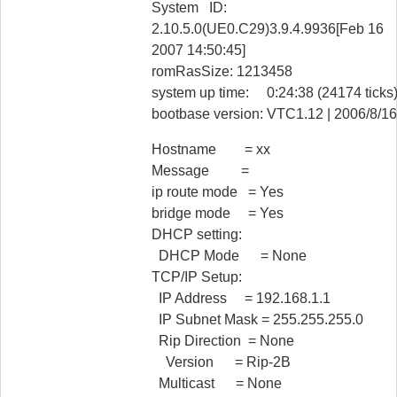
System ID:
2.10.5.0(UE0.C29)3.9.4.9936[Feb 16
2007 14:50:45]
romRasSize: 1213458
system up time: 0:24:38 (24174 ticks
bootbase version: VTC1.12 | 2006/8/16
Hostname = хх
Message =
ip route mode = Yes
bridge mode = Yes
DHCP setting:
DHCP Mode = None
TCP/IP Setup:
IP Address = 192.168.1.1
IP Subnet Mask = 255.255.255.0
Rip Direction = None
Version = Rip-2B
Multicast = None