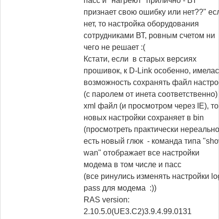
пасс и "нагреют" прилично - ВТ
признает свою ошибку или нет??" ес
нет, то настройка оборудования
сотрудниками ВТ, ровным счетом ни
чего не решает :(
Кстати, если в старых версиях
прошивок, к D-Link особенно, имела
возможность сохранять файл настро
(с паролем от инета соответственно)
xml файл (и просмотром через IE), то
новых настройки сохраняет в bin
(просмотреть практически нереально)
есть новый глюк - команда типа "sh
wan" отображает все настройки
модема в том числе и пасс
(все ринулись изменять настройки lo
pass для модема :))
RAS version:
2.10.5.0(UE3.C2)3.9.4.99.0131