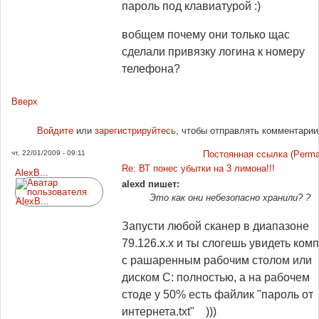
пароль под клавиатурой :)
вобщем почему они только щас
сделали привязку логина к номеру
телефона?
Вверх
Войдите
или
зарегистрируйтесь
, чтобы отправлять комментарии
чт, 22/01/2009 - 09:11
Постоянная ссылка (Permal
Re: ВТ понес убытки на 3 лимона!!!
AlexB...
alexd пишет:
Это как они небезопасно хранили? ?
Запусти любой сканер в диапазоне
79.126.х.х и ты слогешь увидеть ком
с рашаренным рабочим столом или
диском С: полностью, а на рабочем
стоде у 50% есть файлик "пароль от
интернета.txt" )))