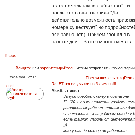
автоответчик там все объяснят" - и
после этого она говорила "Да
действительно возможность привязк
номера существует" но подробносте
все равно нет
). Причем звонил я в
разные дни ... Зато я много смеялся
Вверх
Войдите
или
зарегистрируйтесь
, чтобы отправлять комментарии
пт, 23/01/2009 - 07:28
Постоянная ссылка (Permal
Re: ВТ понес убытки на 3 лимона!!!
serik
AlexB... пишет:
Запусти любой сканер в диапазоне
79.126.х.х и ты слогешь увидеть ком
рашаренным рабочим столом или дис
С: полностью, а на рабочем стоде у 
есть файлик "пароль от интернета.
)))
это у нас до сихпор не работает.