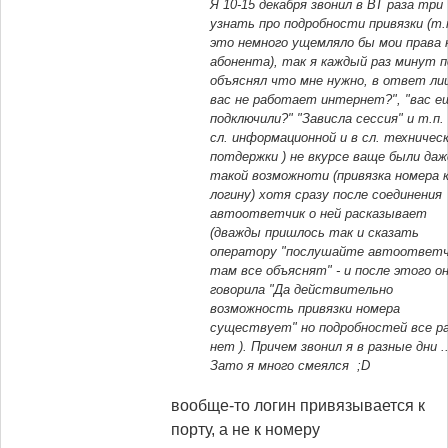
Я 10-15 декабря звонил в ВТ раза три
узнать про подробности привязки (
т.
это немного ущемляло бы мои права 
абонента
), так я каждый раз минут п
объяснял что мне нужно, в ответ ли
вас не работает интернет?", "вас е
подключили?" "Зависла сессия" и т.п. 
сл. информационной и в сл. техничес
потдержки ) не вкурсе ваще были даж
такой возможноти (
привязка номера 
логину
) хотя сразу после соединения
автоответчик о ней расказывает
(
дважды пришлось так и сказать
оператору "послушайте автоответ
там все объяснят" - и после этого о
говорила "Да действительно
возможность привязки номера
существует" но подробностей все р
нет
). Причем звонил я в разные дни ..
Зато я много смеялся ;D
вообще-то логин привязывается к
порту, а не к номеру