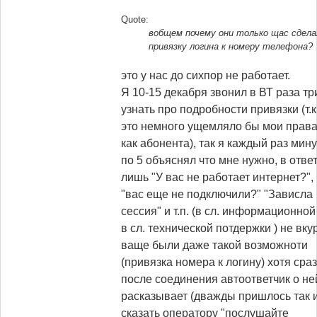
Quote:
вобщем почему они только щас сдела
привязку логина к номеру телефона?
это у нас до сихпор не работает.
Я 10-15 декабря звонил в ВТ раза тр
узнать про подробности привязки (
т.к
это немного ущемляло бы мои прав
как абонента
), так я каждый раз мину
по 5 объяснял что мне нужно, в отве
лишь "У вас не работает интернет?",
"вас еще не подключили?" "Зависла
сессия" и т.п. (в сл. информационной
в сл. технической потдержки ) не вку
ваще были даже такой возможноти
(
привязка номера к логину
) хотя сра
после соединения автоответчик о не
расказывает (
дважды пришлось так 
сказать оператору "послушайте