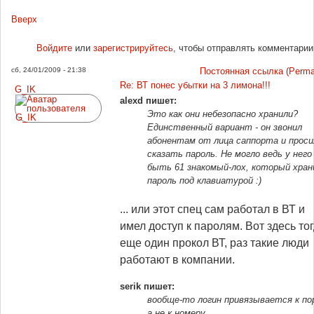
Вверх
Войдите
или
зарегистрируйтесь
, чтобы отправлять комментарии
сб, 24/01/2009 - 21:38
Постоянная ссылка (Permal
Re: ВТ понес убытки на 3 лимона!!!
G_IK
alexd пишет:
Это как они небезопасно хранили?
Единственный вариант - он звонил
абонентам от лица саппорта и проси
сказать пароль. Не могло ведь у него
быть 61 знакомый-лох, который хра
пароль под клавиатурой :)
... или этот спец сам работал в ВТ и
имел доступ к паролям. Вот здесь то
еще один прокол ВТ, раз такие люди
работают в компании.
serik пишет:
вообще-то логин привязывается к по
а не к номеру