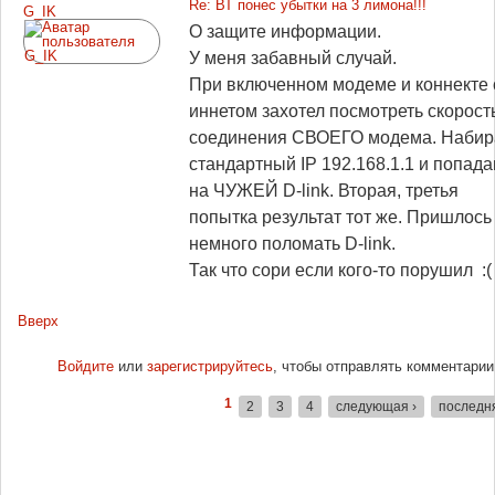
Re: ВТ понес убытки на 3 лимона!!!
G_IK
О защите информации.
У меня забавный случай.
При включенном модеме и коннекте 
иннетом захотел посмотреть скорост
соединения СВОЕГО модема. Наби
стандартный IP 192.168.1.1 и попад
на ЧУЖЕЙ D-link. Вторая, третья
попытка результат тот же. Пришлось
немного поломать D-link.
Так что сори если кого-то порушил :(
Вверх
Войдите
или
зарегистрируйтесь
, чтобы отправлять комментарии
1
2
3
4
следующая ›
последн
Страницы