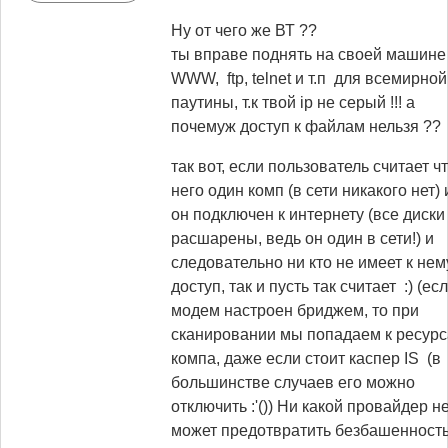
Ну от чего же ВТ ??
ты вправе поднять на своей машине
WWW, ftp, telnet и т.п для всемирной
паутины, т.к твой ip не серый !!! а
почемуж доступ к файлам нельзя
??
так вот, если пользователь считает чт
него один комп (в сети никакого нет) 
он подключен к интернету (все диски
расшарены, ведь он один в сети!) и
следовательно ни кто не имеет к нем
доступ, так и пусть так считает :) (ес
модем настроен бриджем, то при
сканировании мы попадаем к ресур
компа, даже если стоит каспер IS (в
большинстве случаев его можно
отключить :'()) Ни какой провайдер н
может предотвратить безбашенност