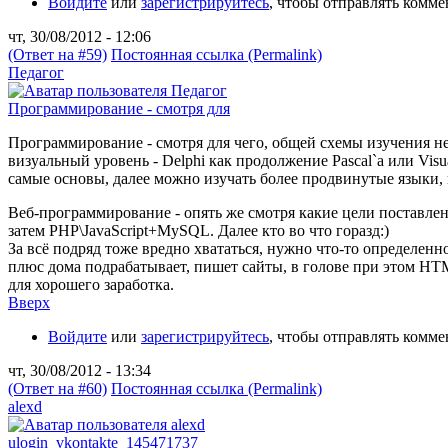
Войдите
или
зарегистрируйтесь
, чтобы отправлять комм
чт, 30/08/2012 - 12:06
(Ответ на #59)
Постоянная ссылка (Permalink)
Педагог
Программирование - смотря для
Программирование - смотря для чего, общей схемы изучения не 
визуальный уровень - Delphi как продолжение Pascal`a или Visua
самые основы, далее можно изучать более продвинутые языки, в
Веб-программирование - опять же смотря какие цели поставлены
затем PHP\JavaScript+MySQL. Далее кто во что горазд:)
За всё подряд тоже вредно хвататься, нужно что-то определенн
плюс дома подрабатывает, пишет сайты, в голове при этом HT
для хорошего заработка.
Вверх
Войдите
или
зарегистрируйтесь
, чтобы отправлять комм
чт, 30/08/2012 - 13:34
(Ответ на #60)
Постоянная ссылка (Permalink)
alexd
ulogin_vkontakte_145471737