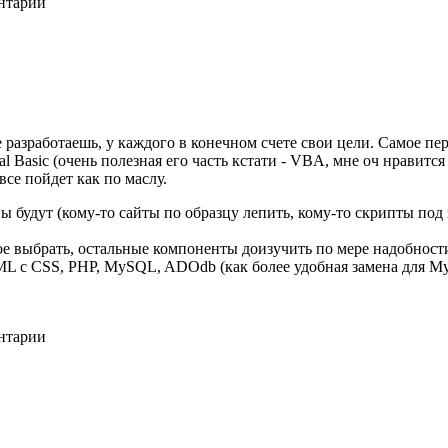
ентарии
разработаешь, у каждого в конечном счете свои цели. Самое перв
l Basic (очень полезная его часть кстати - VBA, мне оч нравится
се пойдет как по маслу.
 будут (кому-то сайты по образцу лепить, кому-то скрипты под 
ое выбрать, остальные компоненты доизучить по мере надобности
ML с CSS, PHP, MySQL, ADOdb (как более удобная замена для My
ентарии