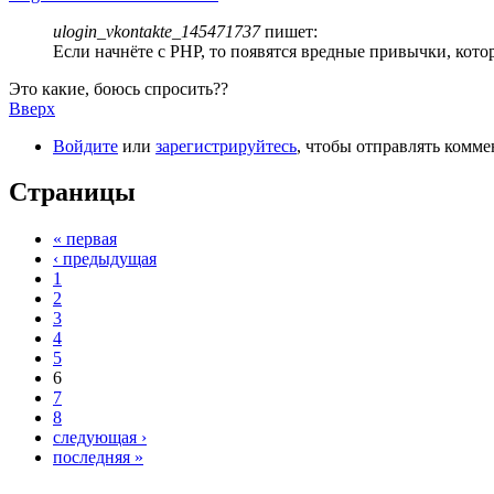
ulogin_vkontakte_145471737
пишет:
Если начнёте с PHP, то появятся вредные привычки, котор
Это какие, боюсь спросить??
Вверх
Войдите
или
зарегистрируйтесь
, чтобы отправлять комм
Страницы
« первая
‹ предыдущая
1
2
3
4
5
6
7
8
следующая ›
последняя »