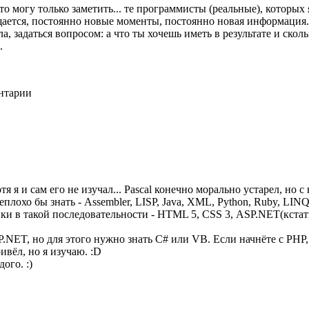
могу только заметить... те программисты (реальные), которых 
щается, постоянно новые моменты, постоянно новая информация. 
ла, задаться вопросом: а что ты хочешь иметь в результате и сколь
.
ентарии
 хотя я и сам его не изучал... Pascal конечно морально устарел, 
лохо бы знать - Assembler, LISP, Java, XML, Python, Ruby, LINQ,
зыки в такой последовательности - HTML 5, CSS 3, ASP.NET(кстат
.NET, но для этого нужно знать C# или VB. Если начнёте с PHP,
ивёл, но я изучаю. :D
ого. :)