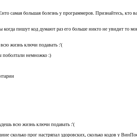
Енто самая большая болезнь у программеров. Признайтесь, кто ва
 когда пишут код думают раз его больше никто не увидит то мон
 всю жизнь ключи подавать :'(
 поболтали немножко :)
ентарии
будешь всю жизнь ключи подавать :'(
ание сколько прог настряпал здоровских, сколько кодов у ВинП