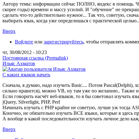
Автору темы: информации сейчас ПОЛНО, яндекс в помощь. Что 
скорее годы) времени и массу усилий. И "обучение" не прекра
сделать что-то действительно нужное... Так что, советую, снача
выбирать язык, когда уже определишься с практической целью..
Вверх
Войдите
или
зарегистрируйтесь
, чтобы отправлять комм
чт, 30/08/2012 - 10:23
Постоянная ссылка (Permalink)
Ильяс Ахматов
С каких языков начать
Сначала, я думаю, надо изучить Basic.... Потом Pascal(Delphi),
сильно нравится), можно VB, ну там уже по желанию.. Также неп
Если говорить насчёт веб-языков, то я бы советовал изучать я
jQuery, Silverlight, PHP, Perl
Начинать изучать с PHP крайне не советую, лучше уж тогда ASP
Конечно, не обязательно изучать ВСЕ языки, которые я здесь пр
А вообще в какой последовательности изучать личное дело кажд
Вверх