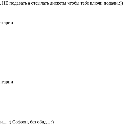
, НЕ подавать а отсылать дискеты чтобы тебе ключи подали.:))
ентарии
ентарии
. :) Софрон, без обид... :)