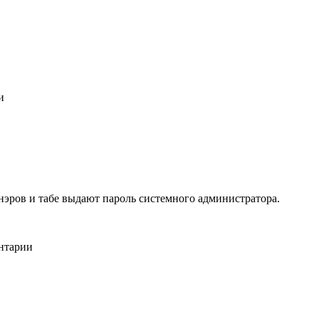
и
онэров и табе выдают пароль системного администратора.
ентарии