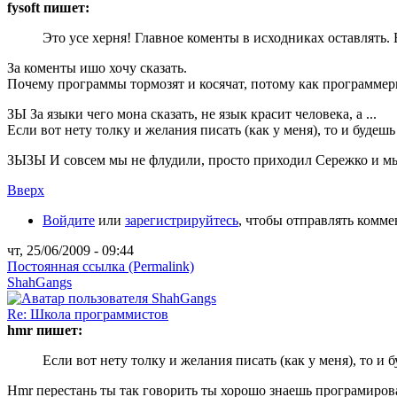
fysoft пишет:
Это усе херня! Главное коменты в исходниках оставлять. 
За коменты ишо хочу сказать.
Почему программы тормозят и косячат, потому как программеры
ЗЫ За языки чего мона сказать, не язык красит человека, а ...
Если вот нету толку и желания писать (как у меня), то и будешь
ЗЫЗЫ И совсем мы не флудили, просто приходил Сережко и мы
Вверх
Войдите
или
зарегистрируйтесь
, чтобы отправлять комм
чт, 25/06/2009 - 09:44
Постоянная ссылка (Permalink)
ShahGangs
Re: Школа программистов
hmr пишет:
Если вот нету толку и желания писать (как у меня), то и 
Hmr перестань ты так говорить ты хорошо знаешь програмиров